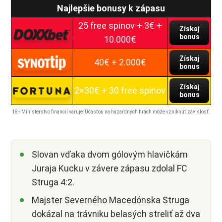
Najlepšie bonusy k zápasu
25 free spinov + 3€ +
Získaj
bonus
10.000€
Získaj
40€ + 2.000€
bonus
Získaj
2×30€ + 30 free spinov
bonus
18+ Ministerstvo financií varuje: Účasťou na hazardných hrách môže vzniknúť závislosť.
Slovan vďaka dvom gólovým hlavičkám
Juraja Kucku v závere zápasu zdolal FC
Struga 4:2.
Majster Severného Macedónska Struga
dokázal na trávniku belasých streliť až dva