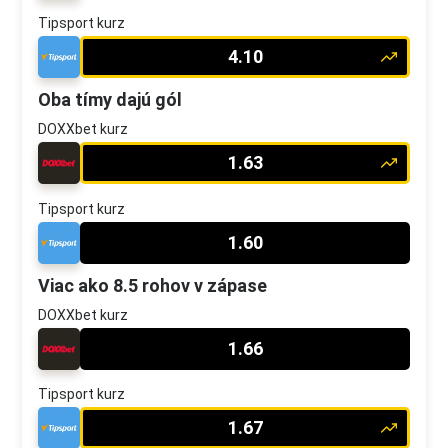
Tipsport kurz
4.10
Oba tímy dajú gól
DOXXbet kurz
1.63
Tipsport kurz
1.60
Viac ako 8.5 rohov v zápase
DOXXbet kurz
1.66
Tipsport kurz
1.67