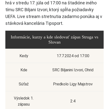
hrá v stredu 17. júla od 17:00 na štadióne iného
tímu SRC Biljani Izvori, ktorý spĺňa požiadavky
UEFA. Live stream stretnutia zadarmo ponúka aj v
stávková kancelária Tipsport.
Informácie, kurzy a kde sledovať zápas Struga vs
Slovan
Kedy
17.7.2024 od 17:00
Kde
SRC Biljanini Izvori, Ohrid
Súťaž
Predkolo Ligy Majstrov
Výsledok 1.
2:4
zápasu