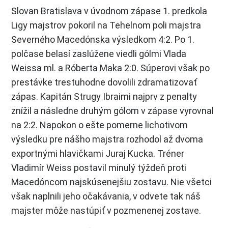
Slovan Bratislava v úvodnom zápase 1. predkola
Ligy majstrov pokoril na Tehelnom poli majstra
Severného Macedónska výsledkom 4:2. Po 1.
polčase belasí zaslúžene viedli gólmi Vlada
Weissa ml. a Róberta Maka 2:0. Súperovi však po
prestávke trestuhodne dovolili zdramatizovať
zápas. Kapitán Strugy Ibraimi najprv z penalty
znížil a následne druhým gólom v zápase vyrovnal
na 2:2. Napokon o ešte pomerne lichotivom
výsledku pre nášho majstra rozhodol až dvoma
exportnými hlavičkami Juraj Kucka. Tréner
Vladimír Weiss postavil minulý týždeň proti
Macedóncom najskúsenejšiu zostavu. Nie všetci
však naplnili jeho očakávania, v odvete tak náš
majster môže nastúpiť v pozmenenej zostave.