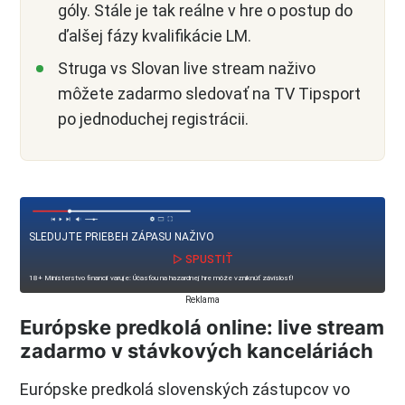
góly. Stále je tak reálne v hre o postup do
ďalšej fázy kvalifikácie LM.
Struga vs Slovan live stream naživo
môžete zadarmo sledovať na TV Tipsport
po jednoduchej registrácii.
SLEDUJTE PRIEBEH ZÁPASU NAŽIVO
▷ SPUSTIŤ
18+ Ministerstvo financií varuje: Účasťou na hazardnej hre môže vzniknúť závislosť!
Reklama
Európske predkolá online: live stream
zadarmo v stávkových kanceláriách
Európske predkolá slovenských zástupcov vo