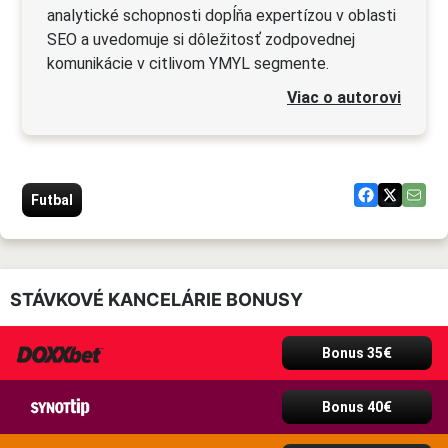
analytické schopnosti dopĺňa expertízou v oblasti
SEO a uvedomuje si dôležitosť zodpovednej
komunikácie v citlivom YMYL segmente.
Viac o autorovi
Futbal
STÁVKOVÉ KANCELÁRIE BONUSY
Bonus 35€
Bonus 40€