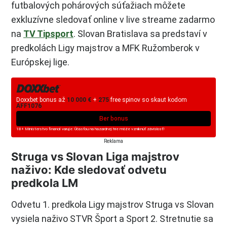
futbalových pohárových súťažiach môžete
exkluzívne sledovať online v live streame zadarmo
na
TV Tipsport
. Slovan Bratislava sa predstaví v
predkolách Ligy majstrov a MFK Ružomberok v
Európskej lige.
Doxxbet bonus až
10 000 €
+
275
free spinov so skaut kodom
AFF1076
Ber bonus
18+ Ministerstvo financií varuje: Účasťou na hazardnej hre môže vzniknúť závislosť!
Reklama
Struga vs Slovan Liga majstrov
naživo: Kde sledovať odvetu
predkola LM
Odvetu 1. predkola Ligy majstrov Struga vs Slovan
vysiela naživo STVR Šport a Sport 2. Stretnutie sa