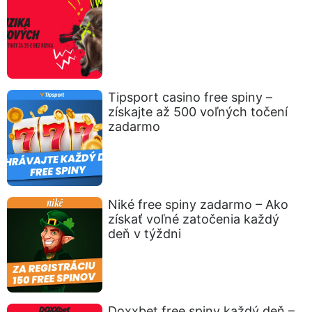
Tipsport casino free spiny –
získajte až 500 voľných točení
zadarmo
Niké free spiny zadarmo – Ako
získať voľné zatočenia každý
deň v týždni
Doxxbet free spiny každý deň –