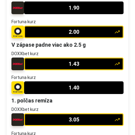
1.90
Fortuna kurz
2.00
V zápase padne viac ako 2.5 g
DOXXbet kurz
1.43
Fortuna kurz
1.40
1. polčas remíza
DOXXbet kurz
3.05
Fortuna kurz