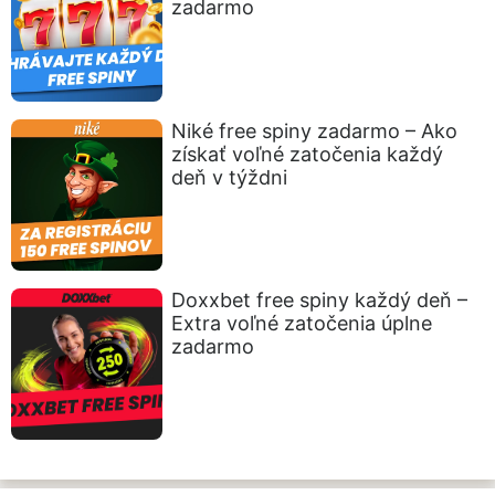
zadarmo
Niké free spiny zadarmo – Ako
získať voľné zatočenia každý
deň v týždni
Doxxbet free spiny každý deň –
Extra voľné zatočenia úplne
zadarmo