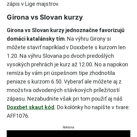
zápis v Lige majstrov.
Girona vs Slovan kurzy
Girona vs Slovan kurzy jednoznačne favorizujú
domáci katalánsky tím
. Na výhru Girony si
môžete staviť napríklad v Doxxbete s kurzom len
1.20. Na výhru Slovana po dvoch predošlých
vysokých prehrách je kurz až 12.00. No a napokon
remíza by vám pri úspešnom tipe zhodnotila
peniaze s kurzom 6.50. Vyberať ale môžete aj z
množstva odvodených stávkových príležitostí
zápasu. Nezabudnite však pri tom použiť aj náš
Doxxbet skaut kód
. Do kolónky ho napíšte v tvare:
AFF1076.
Reklama