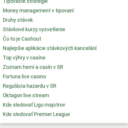
Tipovacie stratégie
Money management v tipovaní
Druhy stávok
Stávkové kurzy vysvetlenie
Čo to je Cashout
Najlepšie aplikácie stávkových kancelárií
Top výhry v casíne
Zoznam herní a casín v SR
Fortuna live casino
Regulácia hazardu v SR
Oktagon live stream
Kde sledovať Ligu majstrov
Kde sledovať Premier League