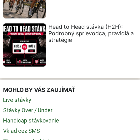
Head to Head stávka (H2H):
Podrobný sprievodca, pravidlá a
stratégie
MOHLO BY VÁS ZAUJÍMAŤ
Live stávky
Stávky Over / Under
Handicap stávkovanie
Vklad cez SMS