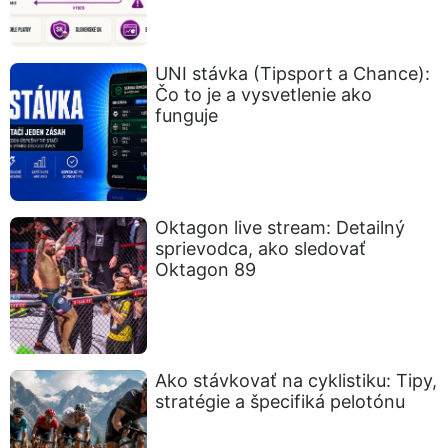
UNI stávka (Tipsport a Chance):
Čo to je a vysvetlenie ako
funguje
Oktagon live stream: Detailný
sprievodca, ako sledovať
Oktagon 89
Ako stávkovať na cyklistiku: Tipy,
stratégie a špecifiká pelotónu