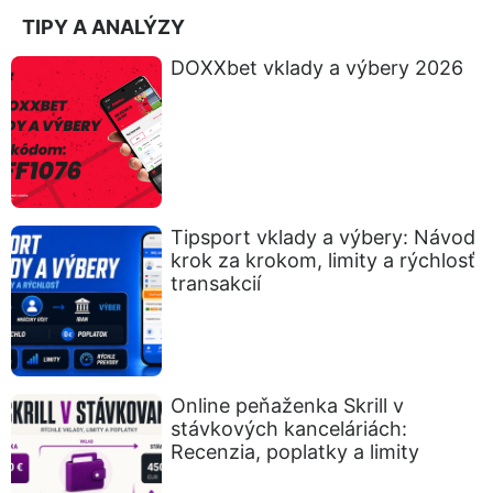
TIPY A ANALÝZY
DOXXbet vklady a výbery 2026
Tipsport vklady a výbery: Návod
krok za krokom, limity a rýchlosť
transakcií
Online peňaženka Skrill v
stávkových kanceláriách:
Recenzia, poplatky a limity