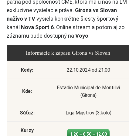
patria pod spoločnosť CME, ktorá má u nás na LM
exkluzívne vysielacie práva.
Girona vs Slovan
naživo v TV
vysiela konkrétne šiesty športový
kanál
Nova Sport 6
. Online stream a potom aj zo
záznamu bude dostupný na
Voyo
.
Informácie k zápasu Girona vs Slovan
Kedy:
22.10.2024 od 21:00
Estadio Municipal de Montilivi
Kde:
(Girona)
Súťaž:
Liga Majstrov (3.kolo)
Kurzy
1.20 – 6.50 – 12.00