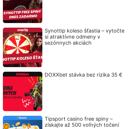
Synottip koleso šťastia – vytočte
si atraktívne odmeny v
sezónnych akciách
DOXXbet stávka bez rizika 35 €
Tipsport casino free spiny –
získajte až 500 voľných točení