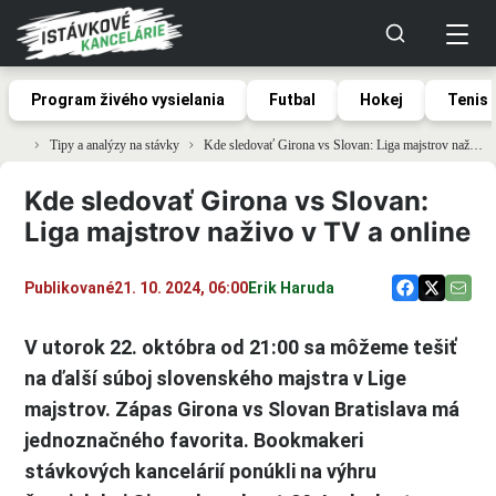
Program živého vysielania
Futbal
Hokej
Tenis
Tipy a analýzy na stávky
Kde sledovať Girona vs Slovan: Liga majstrov naživo v TV a online
Kde sledovať Girona vs Slovan:
Liga majstrov naživo v TV a online
Publikované
21. 10. 2024, 06:00
Erik Haruda
V utorok 22. októbra od 21:00 sa môžeme tešiť
na ďalší súboj slovenského majstra v Lige
majstrov. Zápas Girona vs Slovan Bratislava má
jednoznačného favorita. Bookmakeri
stávkových kancelárií ponúkli na výhru