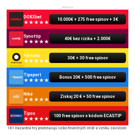
Reklama
DOXXbet
10.000€ + 275 free spinov + 3€
Synottip
40€ bez rizika + 2.000€
Fortuna
30€ + 30 free spinov
Tipsport
Bonus 20€ + 500 free spinov
Niké
Získaj 20 € + 50 free spinov
Tipos
100 free spinov s kódom ECASTIP
18+ Hazardné hry predstavujú riziko finančných strát a vzniku závislosti.