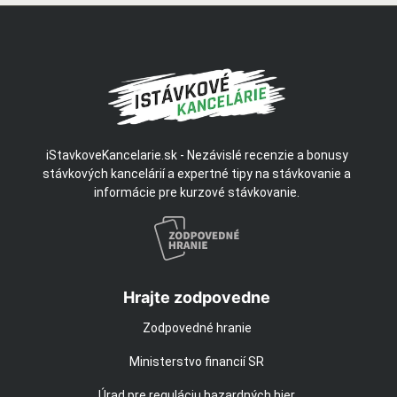
iStavkoveKancelarie.sk - Nezávislé recenzie a bonusy
stávkových kancelárií a expertné tipy na stávkovanie a
informácie pre kurzové stávkovanie.
Hrajte zodpovedne
Zodpovedné hranie
Ministerstvo financií SR
Úrad pre reguláciu hazardných hier