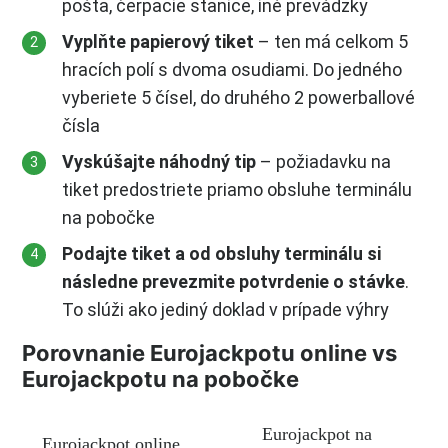
pošta, čerpacie stanice, iné prevádzky
Vyplňte papierový tiket
– ten má celkom 5
hracích polí s dvoma osudiami. Do jedného
vyberiete 5 čísel, do druhého 2 powerballové
čísla
Vyskúšajte náhodný tip
– požiadavku na
tiket predostriete priamo obsluhe terminálu
na pobočke
Podajte tiket a od obsluhy terminálu si
následne prevezmite potvrdenie o stávke
.
To slúži ako jediný doklad v prípade výhry
Porovnanie Eurojackpotu online vs
Eurojackpotu na pobočke
Eurojackpot na
Eurojackpot online