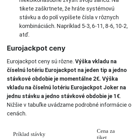
tikete zaškrtnete, že hráte systémovú
stávku a do polí vypíšete čísla v rôznych
kombináciách. Napríklad 5-3, 6-11, 8-6, 10-2,
atď.
Eurojackpot ceny
Eurojackpot ceny sú rôzne.
Výška vkladu na
číselnú lotériu Eurojackpot na jeden tip a jedno
stávkové obdobie je momentálne 2€. Výška
vkladu na číselnú lotériu Eurojackpot Joker na
jednu stávku a jedno stávkové obdobie je 1€
.
Nižšie v tabuľke uvádzame podrobné informácie o
cenách.
Cena za
Príklad stávky
tiket