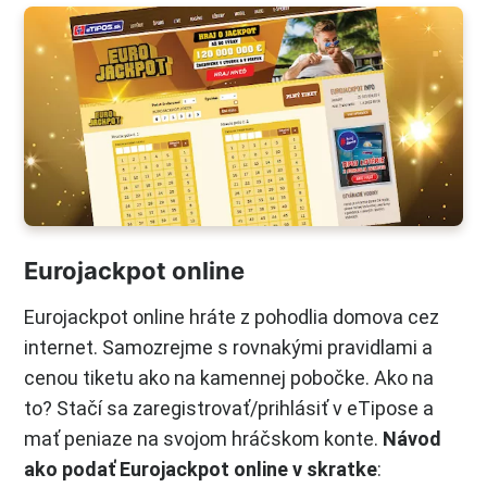
Eurojackpot online
Eurojackpot online hráte z pohodlia domova cez
internet. Samozrejme s rovnakými pravidlami a
cenou tiketu ako na kamennej pobočke. Ako na
to? Stačí sa zaregistrovať/prihlásiť v eTipose a
mať peniaze na svojom hráčskom konte.
Návod
ako podať Eurojackpot online v skratke
: