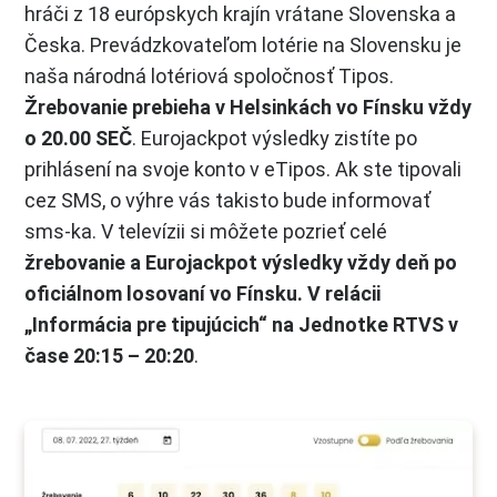
hráči z 18 európskych krajín vrátane Slovenska a
Česka. Prevádzkovateľom lotérie na Slovensku je
naša národná lotériová spoločnosť Tipos.
Žrebovanie prebieha v Helsinkách vo Fínsku vždy
o 20.00 SEČ
. Eurojackpot výsledky zistíte po
prihlásení na svoje konto v eTipos. Ak ste tipovali
cez SMS, o výhre vás takisto bude informovať
sms-ka. V televízii si môžete pozrieť celé
žrebovanie a Eurojackpot výsledky vždy deň po
oficiálnom losovaní vo Fínsku. V relácii
„Informácia pre tipujúcich“ na Jednotke RTVS v
čase 20:15 – 20:20
.