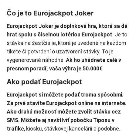
Čo je to Eurojackpot Joker
Eurojackpot Joker je doplnková hra, ktorá sa dá
hrať spolu s číselnou lotériou Eurojackpot
. Je to
stávka na šesťčíslie, ktoré je uvedené na každom
tikete či potvrdení o uzatvorení stávky. To je
vygenerované náhodne.
Ak ho uhádnete celé v
presnom poradí, vaša výhra je 50.000€
.
Ako podať Eurojackpot
Eurojackpot si môžete podať troma spôsobmi.
Za prvé stavíte Eurojackpot online na internete.
Ako druhú možnosť môžete zvoliť stávku cez
SMS. Môžete aj navštíviť pobočku Tiposu v
trafike
, kiosku, stávkovej kancelárii a podobne.