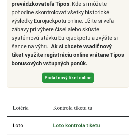
prevádzkovateľa Tipos
. Kde si môžete
pohodlne skontrolovať všetky historické
výsledky Eurojackpotu online. Užite si veľa
zábavy pri výbere čísel alebo skúste
systémovú stávku Eurojackpotu a zvýšte si
šance na výhru.
Ak si chcete vsadiť nový
tiket využite registráciu online vrátane Tipos
bonusových vstupných ponúk.
Podať nový tiket online
Lotéria
Kontrola tiketu tu
Loto
Loto kontrola tiketu