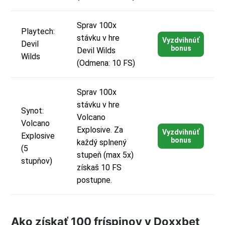
Sprav 100x
Playtech:
stávku v hre
Vyzdvihnúť
Devil
bonus
Devil Wilds
Wilds
(Odmena: 10 FS)
Sprav 100x
stávku v hre
Synot:
Volcano
Volcano
Explosive. Za
Vyzdvihnúť
Explosive
bonus
každý splnený
(5
stupeň (max 5x)
stupňov)
získaš 10 FS
postupne.
Ako získať 100 fríspinov v Doxxbet