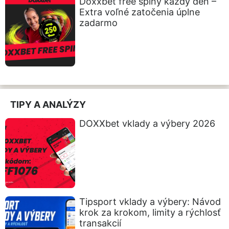
Doxxbet free spiny každý deň –
Extra voľné zatočenia úplne
zadarmo
TIPY A ANALÝZY
DOXXbet vklady a výbery 2026
Tipsport vklady a výbery: Návod
krok za krokom, limity a rýchlosť
transakcií