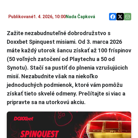
Publikované
1. 4. 2026, 10:00
Nada Čapková
Zažite nezabudnuteľné dobrodružstvo s
Doxxbet Spinquest misiami. Od 3. marca 2026
máte každý utorok šancu získať až 100 fríspinov
(50 voľných zatočení od Playtechu a 50 od
Synotu). Stačí sa pustiť do plnenia vzrušujúcich
misií. Nezabudnite však na niekoľko
jednoduchých podmienok, ktoré vám pomôžu
získať tieto skvelé odmeny. Prečítajte si viac a
pripravte sa na utorkovú akciu.