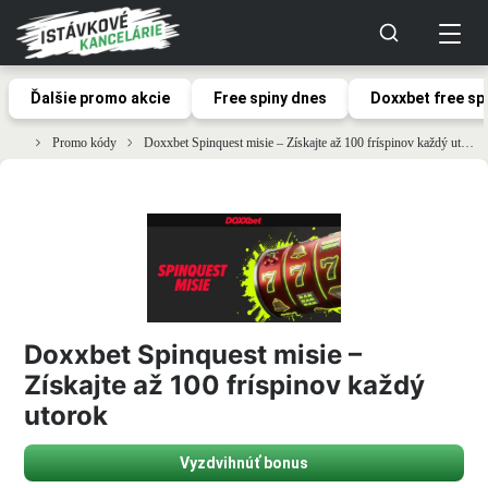
Ďalšie promo akcie
Free spiny dnes
Doxxbet free sp
Promo kódy
Doxxbet Spinquest misie – Získajte až 100 fríspinov každý utorok
Doxxbet Spinquest misie –
Získajte až 100 fríspinov každý
utorok
Vyzdvihnúť bonus