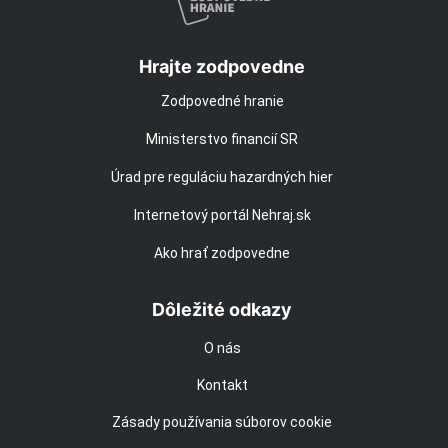
Hrajte zodpovedne
Zodpovedné hranie
Ministerstvo financií SR
Úrad pre reguláciu hazardných hier
Internetový portál Nehraj.sk
Ako hrať zodpovedne
Dôležité odkazy
O nás
Kontakt
Zásady používania súborov cookie