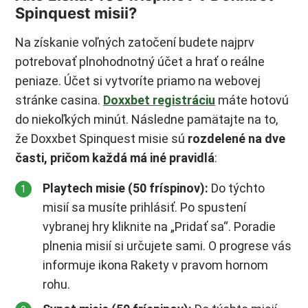
Spinquest misii?
Na získanie voľných zatočení budete najprv
potrebovať plnohodnotný účet a hrať o reálne
peniaze. Účet si vytvoríte priamo na webovej
stránke casina.
Doxxbet registráciu
máte hotovú
do niekoľkých minút. Následne pamätajte na to,
že Doxxbet Spinquest misie sú
rozdelené na dve
časti, pričom každá má iné pravidlá
:
Playtech misie (50 fríspinov):
Do týchto
misií sa musíte prihlásiť. Po spustení
vybranej hry kliknite na „Pridať sa“. Poradie
plnenia misií si určujete sami. O progrese vás
informuje ikona Rakety v pravom hornom
rohu.