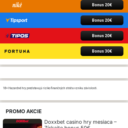
Bonus 20€
Bonus 20€
Bonus 20€
Bonus 30€
18+ Hazardné hry predstavujú riziko finančných strát a vzniku závislosti.
PROMO AKCIE
Doxxbet casino hry mesiaca –
Získajte bonus 50€