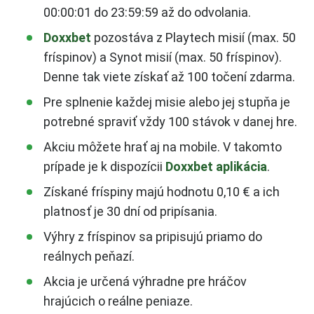
00:00:01 do 23:59:59 až do odvolania.
Doxxbet
pozostáva z Playtech misií (max. 50
fríspinov) a Synot misií (max. 50 fríspinov).
Denne tak viete získať až 100 točení zdarma.
Pre splnenie každej misie alebo jej stupňa je
potrebné spraviť vždy 100 stávok v danej hre.
Akciu môžete hrať aj na mobile. V takomto
prípade je k dispozícii
Doxxbet aplikácia
.
Získané fríspiny majú hodnotu 0,10 € a ich
platnosť je 30 dní od pripísania.
Výhry z fríspinov sa pripisujú priamo do
reálnych peňazí.
Akcia je určená výhradne pre hráčov
hrajúcich o reálne peniaze.