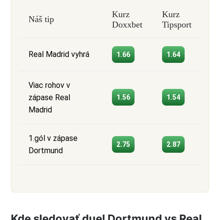
Kurz
Kurz
Náš tip
Doxxbet
Tipsport
Real Madrid vyhrá
1.66
1.64
Viac rohov v
zápase Real
1.56
1.54
Madrid
1.gól v zápase
2.75
2.87
Dortmund
Kde sledovať duel Dortmund vs Real