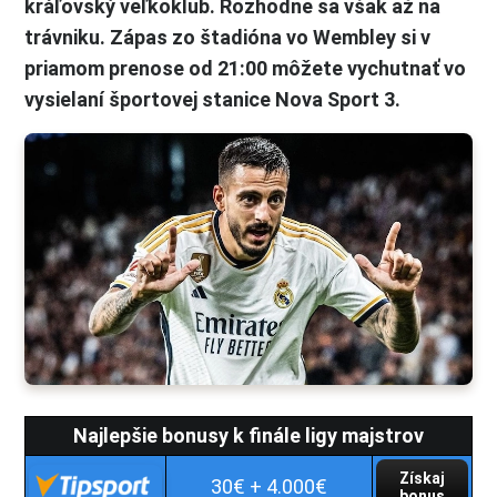
kráľovský veľkoklub. Rozhodne sa však až na
trávniku. Zápas zo štadióna vo Wembley si v
priamom prenose od 21:00 môžete vychutnať vo
vysielaní športovej stanice Nova Sport 3.
Najlepšie bonusy k finále ligy majstrov
Získaj
30€ + 4.000€
bonus