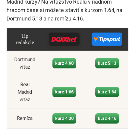
Madrid kurzy? Na víťazstvo Realu v riadnom
hracom čase si môžete staviť s kurzom 1.64, na
Dortmund 5.13 a na remízu 4.16.
Tip
redakcie
Dortmund
kurz 4.90
kurz 5.13
víťaz
Real
Madrid
kurz 1.66
kurz 1.64
víťaz
Remíza
kurz 4.30
kurz 4.16