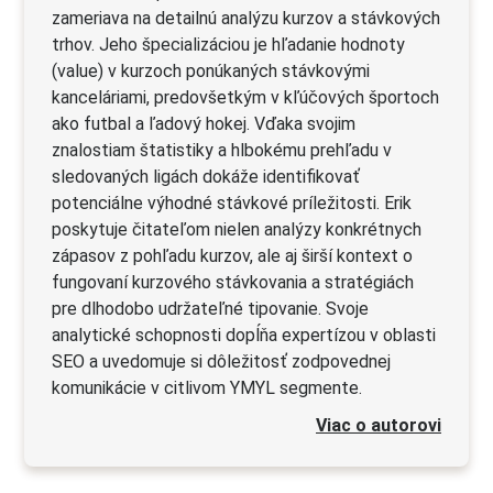
zameriava na detailnú analýzu kurzov a stávkových
trhov. Jeho špecializáciou je hľadanie hodnoty
(value) v kurzoch ponúkaných stávkovými
kanceláriami, predovšetkým v kľúčových športoch
ako futbal a ľadový hokej. Vďaka svojim
znalostiam štatistiky a hlbokému prehľadu v
sledovaných ligách dokáže identifikovať
potenciálne výhodné stávkové príležitosti. Erik
poskytuje čitateľom nielen analýzy konkrétnych
zápasov z pohľadu kurzov, ale aj širší kontext o
fungovaní kurzového stávkovania a stratégiách
pre dlhodobo udržateľné tipovanie. Svoje
analytické schopnosti dopĺňa expertízou v oblasti
SEO a uvedomuje si dôležitosť zodpovednej
komunikácie v citlivom YMYL segmente.
Viac o autorovi