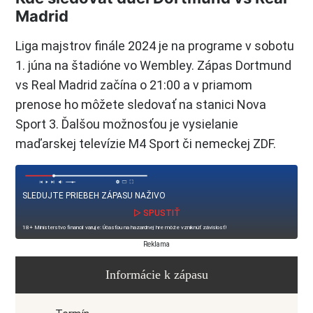
Madrid
Liga majstrov finále 2024 je na programe v sobotu
1. júna na štadióne vo Wembley. Zápas Dortmund
vs Real Madrid začína o 21:00 a v priamom
prenose ho môžete sledovať na stanici Nova
Sport 3. Ďalšou možnosťou je vysielanie
maďarskej televízie M4 Sport či nemeckej ZDF.
SLEDUJTE PRIEBEH ZÁPASU NAŽIVO
▷ SPUSTIŤ
18+ Ministerstvo financií varuje: Účasťou na hazardnej hre môže vzniknúť závislosť!
Reklama
Informácie k zápasu