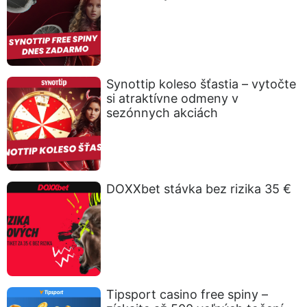
Synottip koleso šťastia – vytočte
si atraktívne odmeny v
sezónnych akciách
DOXXbet stávka bez rizika 35 €
Tipsport casino free spiny –