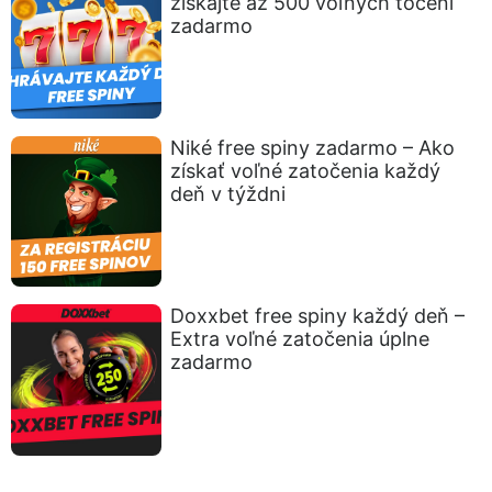
získajte až 500 voľných točení
zadarmo
Niké free spiny zadarmo – Ako
získať voľné zatočenia každý
deň v týždni
Doxxbet free spiny každý deň –
Extra voľné zatočenia úplne
zadarmo