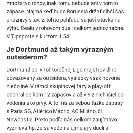
množstvo rohov, inak tomu nebude ani v tomto
zápase. Najmä keď bude Borussia držať dlhší čas
priaznivý stav. Z tohto pohľadu sa javí stávka na
výhru Realu v rohovom dueli celkom jednoznačne.
V Tipsporte s kurzom 1.54.
Je Dortmund až takým výrazným
outsiderom?
Dortmund bol v tohtoročnej Lige majstrov dlho
považovaný za outsidera, výsledky však hovoria
niečo iné. V rámci skupinovej fázy a play-off
odohral celkom 12 zápasov a až v 9 z nich išiel do
vedenia ako prvý. A to má za sebou ťažké zápasy
s Paris SG, Atlético Madrid, AC Miláno, či
Newcastle. Preto podľa nás celkom zaujímavo
vyznieva tip, že sa vedenia ujme aj v dueli s