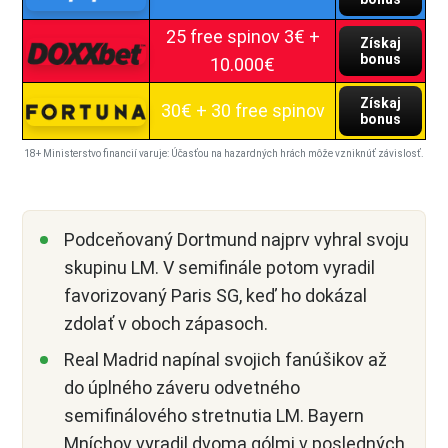
25 free spinov 3€ +
Získaj
bonus
10.000€
Získaj
30€ + 30 free spinov
bonus
18+ Ministerstvo financií varuje: Účasťou na hazardných hrách môže vzniknúť závislosť.
Podceňovaný Dortmund najprv vyhral svoju
skupinu LM. V semifinále potom vyradil
favorizovaný Paris SG, keď ho dokázal
zdolať v oboch zápasoch.
Real Madrid napínal svojich fanúšikov až
do úplného záveru odvetného
semifinálového stretnutia LM. Bayern
Mníchov vyradil dvoma gólmi v posledných