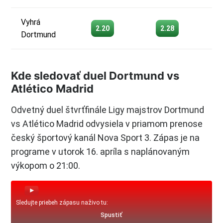
Vyhrá
2.20
2.28
Dortmund
Kde sledovať duel Dortmund vs
Atlético Madrid
Odvetný duel štvrťfinále Ligy majstrov Dortmund
vs Atlético Madrid odvysiela v priamom prenose
český športový kanál Nova Sport 3. Zápas je na
programe v utorok 16. apríla s naplánovaným
výkopom o 21:00.
Sledujte priebeh zápasu naživo tu:
Spustiť