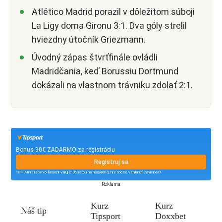
Atlético Madrid porazil v dôležitom súboji
La Ligy doma Gironu 3:1. Dva góly strelil
hviezdny útočník Griezmann.
Úvodný zápas štvrťfinále ovládli
Madridčania, keď Borussiu Dortmund
dokázali na vlastnom trávniku zdolať 2:1.
Bonus 30€ ZADARMO za registráciu
Registruj sa
18+ Ministerstvo financií varuje: Účasťou na hazardnej hre môže vzniknúť závislosť!
Reklama
Kurz
Kurz
Náš tip
Tipsport
Doxxbet