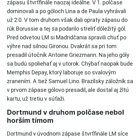
zápasu štvrťfinále naozaj ideálne. V 1. polčase
dominovali a po góloch Lina a de Paula vyhrávali
už 2:0. V tom druhom však dali opraty zápasu do
rúk Borussie a tej sa podarilo streliť dôležitý gól.
Pred odvetou LM si Madridčania spravili chuť po
výhre nad silnou Gironou. Dvakrát sa pri tom
presadil útočník Antoine Griezmann. Na jeho góly
sa budú spoliehať aj v utorok. Chýbať naopak bude
Memphis Depay, ktorý laboruje so svalovým
zranením. A tiež Samuel Lino. Brazílsky záložník sa
v prvom zápase gólovo presadil, ale dostal aj žltú
kartu, už tretiu v súťaži.
Dortmund v druhom polčase nebol
horším tímom
Dortmund v úvodnom zápase štvrťfinále LM síce