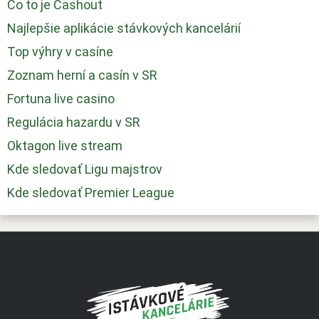
Čo to je Cashout
Najlepšie aplikácie stávkových kancelárií
Top výhry v casíne
Zoznam herní a casín v SR
Fortuna live casino
Regulácia hazardu v SR
Oktagon live stream
Kde sledovať Ligu majstrov
Kde sledovať Premier League