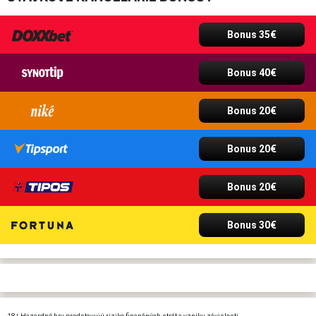
Bonus 35€
Bonus 40€
Bonus 20€
Bonus 20€
Bonus 20€
Bonus 30€