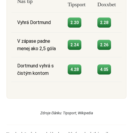
Náš tip
Tipsport
Doxxbet
Vyhrá Dortmund
2.20
2.28
V zápase padne
2.24
2.26
menej ako 2,5 góla
Dortmund vyhrá s
4.28
4.05
čistým kontom
Zdroje článku: Tipsport, Wikipedia