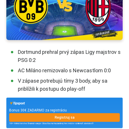
Dortmund prehral prvý zápas Ligy majstrov s
PSG 0:2
AC Miláno remizovalo s Newcastlom 0:0
V zápase potrebujú tímy 3 body, aby sa
priblížili k postupu do play-off
Bonus 30€ ZADARMO za registráciu
Registruj sa
18+ Ministerstvo financií varuje: Účasťou na hazardnej hre môže vzniknúť závislosť!