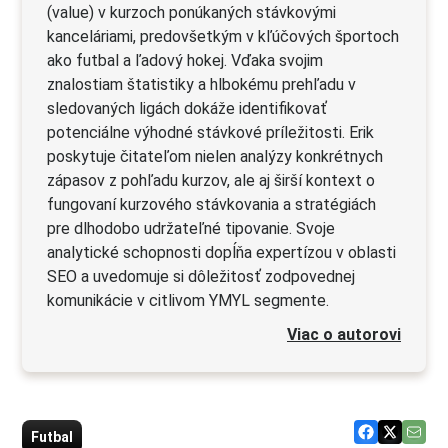
(value) v kurzoch ponúkaných stávkovými
kanceláriami, predovšetkým v kľúčových športoch
ako futbal a ľadový hokej. Vďaka svojim
znalostiam štatistiky a hlbokému prehľadu v
sledovaných ligách dokáže identifikovať
potenciálne výhodné stávkové príležitosti. Erik
poskytuje čitateľom nielen analýzy konkrétnych
zápasov z pohľadu kurzov, ale aj širší kontext o
fungovaní kurzového stávkovania a stratégiách
pre dlhodobo udržateľné tipovanie. Svoje
analytické schopnosti dopĺňa expertízou v oblasti
SEO a uvedomuje si dôležitosť zodpovednej
komunikácie v citlivom YMYL segmente.
Viac o autorovi
Futbal