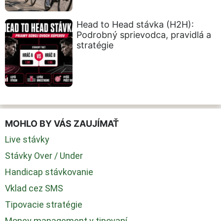
Head to Head stávka (H2H):
Podrobný sprievodca, pravidlá a
stratégie
MOHLO BY VÁS ZAUJÍMAŤ
Live stávky
Stávky Over / Under
Handicap stávkovanie
Vklad cez SMS
Tipovacie stratégie
Money management v tipovaní