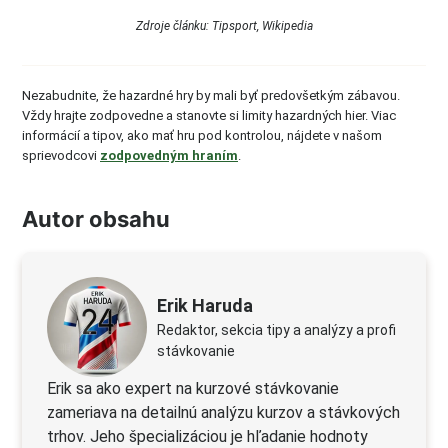
Zdroje článku: Tipsport, Wikipedia
Nezabudnite, že hazardné hry by mali byť predovšetkým zábavou.
Vždy hrajte zodpovedne a stanovte si limity hazardných hier. Viac
informácií a tipov, ako mať hru pod kontrolou, nájdete v našom
sprievodcovi
zodpovedným hraním
.
Autor obsahu
Erik Haruda
Redaktor, sekcia tipy a analýzy a profi
stávkovanie
Erik sa ako expert na kurzové stávkovanie
zameriava na detailnú analýzu kurzov a stávkových
trhov. Jeho špecializáciou je hľadanie hodnoty