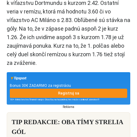
k víťazstvu Dortmundu s kurzom 2.42. Ostatní
veria v remízu, ktorá má hodnotu 3.60 či vo
víťazstvo AC Miláno s 2.83. Obľúbené sú stávka na
góly. Na to, že v zápase padnú aspoň 2 je kurz
1.26. Že ich uvidíme aspoň 3 s kurzom 1.78 je už
zaujímavá ponuka. Kurz na to, že 1. polčas alebo
celý duel skončí remízou s kurzom 1.76 tiež stojí
za zváženie.
Bonus 30€ ZADARMO za registráciu
Registruj sa
18+ Ministerstvo financií varuje: Účasťou na hazardnej hre môže vzniknúť závislosť!
Reklama
TIP REDAKCIE: OBA TÍMY STRELIA
GÓL