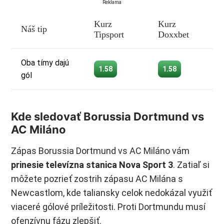
Reklama
Kurz
Kurz
Náš tip
Tipsport
Doxxbet
Oba tímy dajú
1.58
1.58
gól
Kde sledovať Borussia Dortmund vs
AC Miláno
Zápas Borussia Dortmund vs AC Miláno vám
prinesie televízna stanica Nova Sport 3
. Zatiaľ si
môžete pozrieť zostrih zápasu AC Milána s
Newcastlom, kde taliansky celok nedokázal využiť
viaceré gólové príležitosti. Proti Dortmundu musí
ofenzívnu fázu zlepšiť.