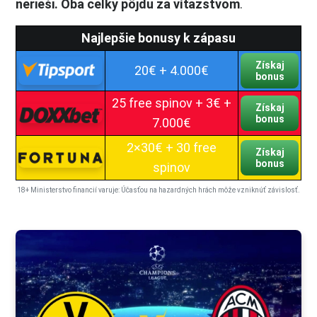
nerieši. Oba celky pôjdu za víťazstvom
.
Najlepšie bonusy k zápasu
Získaj
20€ + 4.000€
bonus
25 free spinov + 3€ +
Získaj
bonus
7.000€
2×30€ + 30 free
Získaj
bonus
spinov
18+ Ministerstvo financií varuje: Účasťou na hazardných hrách môže vzniknúť závislosť.