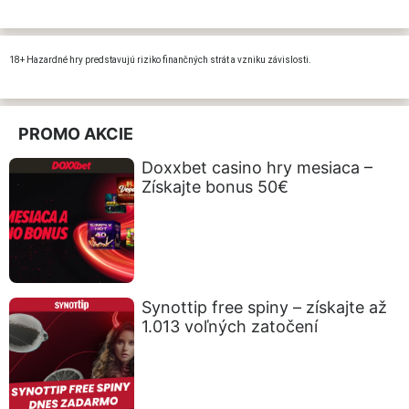
18+ Hazardné hry predstavujú riziko finančných strát a vzniku závislosti.
PROMO AKCIE
Doxxbet casino hry mesiaca –
Získajte bonus 50€
Synottip free spiny – získajte až
1.013 voľných zatočení