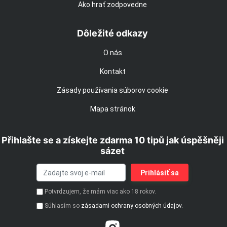
Ako hrať zodpovedne
Dôležité odkazy
O nás
Kontakt
Zásady používania súborov cookie
Mapa stránok
Přihlašte se a získejte zdarma 10 tipů jak úspěšněji
sázet
Potvrdzujem, že mám viac ako 18 rokov.
Súhlasím so
zásadami ochrany osobných údajov.