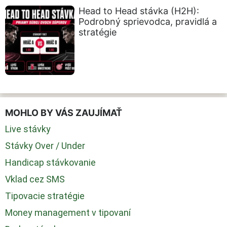
Head to Head stávka (H2H):
Podrobný sprievodca, pravidlá a
stratégie
MOHLO BY VÁS ZAUJÍMAŤ
Live stávky
Stávky Over / Under
Handicap stávkovanie
Vklad cez SMS
Tipovacie stratégie
Money management v tipovaní