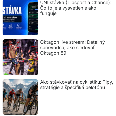
UNI stávka (Tipsport a Chance):
Čo to je a vysvetlenie ako
funguje
Oktagon live stream: Detailný
sprievodca, ako sledovať
Oktagon 89
Ako stávkovať na cyklistiku: Tipy,
stratégie a špecifiká pelotónu