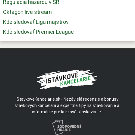
Regulácia hazardu v SR
Oktagon live stream
Kde sledovať Ligu majstrov
Kde sledovať Premier League
iStavkoveKancelarie.sk - Nezávislé recenzie a bonusy
stávkových kancelárií a expertné tipy na stávkovanie a
informácie pre kurzové stávkovanie.