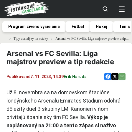
Program živého vysielania
Futbal
Hokej
Tenis
Tipy a analýzy na stávky
Arsenal vs FC Sevilla: Liga majstrov preview a tip redakcie
Arsenal vs FC Sevilla: Liga
majstrov preview a tip redakcie
Publikované
7. 11. 2023, 14:39
Erik Haruda
Už 8. novembra sa na domovskom štadióne
londýnskeho Arsenalu Emirates Stadium odohrá
dôležitý duel B skupiny LM. Kanonieri v ňom
privítajú španielsky tím FC Sevilla.
Výkop je
naplánovaný na 21:00 a tento zápas si naživo