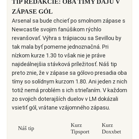
TIP REDAKCIE: OBA TÍMY DAJÚ V
ZÁPASE GÓL
Arsenal sa bude chcieť po smolnom zápase s
Newcastle svojim fanúšikom rýchlo
revanšovať. Výhra s trápiacou sa Sevillou by
tak mala byť pomerne jednoznačná. Pri
nízkom kurze 1.30 to však nie je práve
najideálnejšia stávková príležitosť. Náš tip
preto znie, že v zápase sa gólovo presadia oba
tímy so solídnym kurzom 1.80. Ani jeden z nich
totiž nemá problém s ich strieľaním. V každom
zo svojich doterajších duelov v LM dokázali
vsietiť gól, vrátane vzájomného zápasu.
Kurz
Kurz
Náš tip
Tipsport
Doxxbet