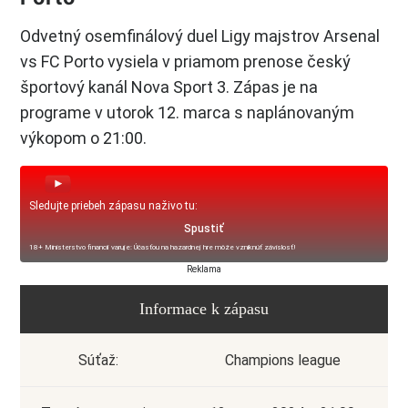
Odvetný osemfinálový duel Ligy majstrov Arsenal
vs FC Porto vysiela v priamom prenose český
športový kanál Nova Sport 3. Zápas je na
programe v utorok 12. marca s naplánovaným
výkopom o 21:00.
Sledujte priebeh zápasu naživo tu:
Spustiť
18+ Ministerstvo financií varuje: Účasťou na hazardnej hre môže vzniknúť závislosť!
Reklama
Informace k zápasu
Súťaž:
Champions league