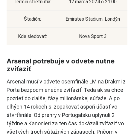
Termín stretnutia:
12.marca 2024 o 21:00
Štadión:
Emirates Stadium, Londýn
Kde sledovať:
Nova Sport 3
Arsenal potrebuje v odvete nutne
zvíťaziť
Arsenal musí v odvete osemfinále LM na Drakmi z
Porta bezpodmienečne zvíťaziť. Teda ak sa chce
pozrieť do ďalšej fázy milionárskej súťaže. A po
dlhých 14 rokoch si zopakovať aspoň účasť vo
štvrťfinále. Od prehry v Portugalsku uplynuli 2
týždne a Kanonieri za ten čas dokázali zvíťaziť vo
všetkých troch súťažných zápasoch. Pričom v