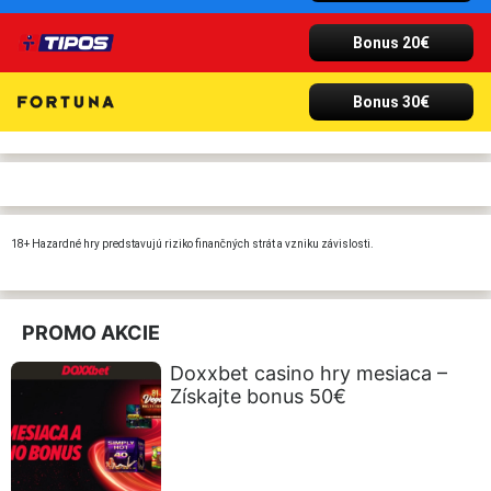
Bonus 20€
Bonus 30€
18+ Hazardné hry predstavujú riziko finančných strát a vzniku závislosti.
PROMO AKCIE
Doxxbet casino hry mesiaca –
Získajte bonus 50€