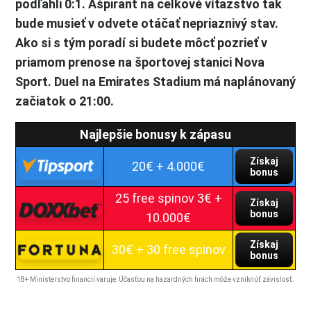
podľahli 0:1. Ašpirant na celkové víťazstvo tak
bude musieť v odvete otáčať nepriaznivý stav.
Ako si s tým poradí si budete môcť pozrieť v
priamom prenose na športovej stanici Nova
Sport. Duel na Emirates Stadium má naplánovaný
začiatok o 21:00.
Najlepšie bonusy k zápasu
Získaj
20€ + 4.000€
bonus
25 free spinov 3€ +
Získaj
bonus
10.000€
Získaj
30€ + 30 free spinov
bonus
18+ Ministerstvo financií varuje: Účasťou na hazardných hrách môže vzniknúť závislosť.