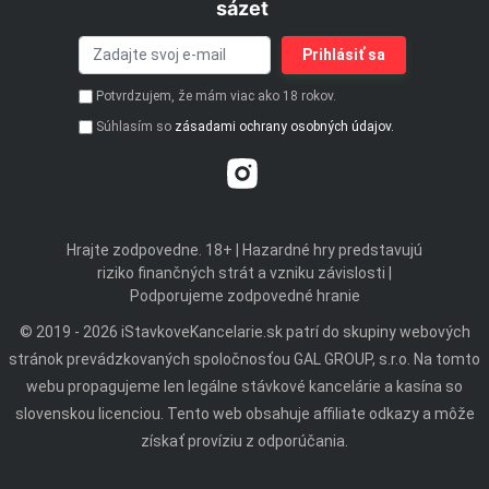
sázet
Potvrdzujem, že mám viac ako 18 rokov.
Súhlasím so
zásadami ochrany osobných údajov.
Hrajte zodpovedne. 18+ | Hazardné hry predstavujú
riziko finančných strát a vzniku závislosti |
Podporujeme zodpovedné hranie
© 2019 - 2026 iStavkoveKancelarie.sk patrí do skupiny webových
stránok prevádzkovaných spoločnosťou GAL GROUP, s.r.o. Na tomto
webu propagujeme len legálne stávkové kancelárie a kasína so
slovenskou licenciou. Tento web obsahuje affiliate odkazy a môže
získať províziu z odporúčania.