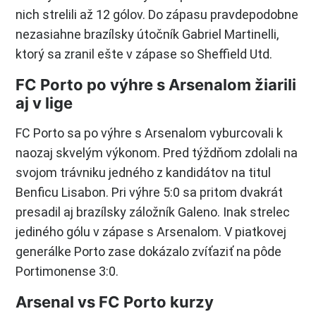
nich strelili až 12 gólov. Do zápasu pravdepodobne
nezasiahne brazílsky útočník Gabriel Martinelli,
ktorý sa zranil ešte v zápase so Sheffield Utd.
FC Porto po výhre s Arsenalom žiarili
aj v lige
FC Porto sa po výhre s Arsenalom vyburcovali k
naozaj skvelým výkonom. Pred týždňom zdolali na
svojom trávniku jedného z kandidátov na titul
Benficu Lisabon. Pri výhre 5:0 sa pritom dvakrát
presadil aj brazílsky záložník Galeno. Inak strelec
jediného gólu v zápase s Arsenalom. V piatkovej
generálke Porto zase dokázalo zvíťaziť na pôde
Portimonense 3:0.
Arsenal vs FC Porto kurzy