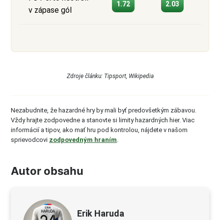
1.72
2.03
v zápase gól
Zdroje článku: Tipsport, Wikipedia
Nezabudnite, že hazardné hry by mali byť predovšetkým zábavou.
Vždy hrajte zodpovedne a stanovte si limity hazardných hier. Viac
informácií a tipov, ako mať hru pod kontrolou, nájdete v našom
sprievodcovi
zodpovedným hraním
.
Autor obsahu
Erik Haruda