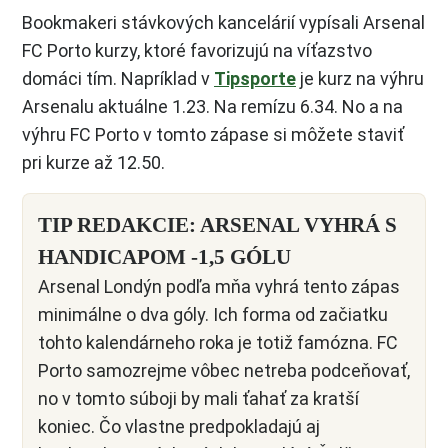
Bookmakeri stávkových kancelárií vypísali Arsenal
FC Porto kurzy, ktoré favorizujú na víťazstvo
domáci tím. Napríklad v
Tipsporte
je kurz na výhru
Arsenalu aktuálne 1.23. Na remízu 6.34. No a na
výhru FC Porto v tomto zápase si môžete staviť
pri kurze až 12.50.
TIP REDAKCIE: ARSENAL VYHRÁ S
HANDICAPOM -1,5 GÓLU
Arsenal Londýn podľa mňa vyhrá tento zápas
minimálne o dva góly. Ich forma od začiatku
tohto kalendárneho roka je totiž famózna. FC
Porto samozrejme vôbec netreba podceňovať,
no v tomto súboji by mali ťahať za kratší
koniec. Čo vlastne predpokladajú aj