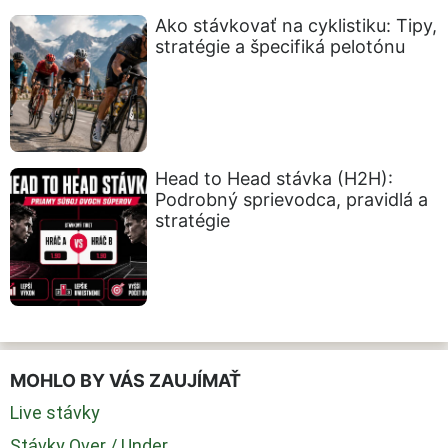
Ako stávkovať na cyklistiku: Tipy,
stratégie a špecifiká pelotónu
Head to Head stávka (H2H):
Podrobný sprievodca, pravidlá a
stratégie
MOHLO BY VÁS ZAUJÍMAŤ
Live stávky
Stávky Over / Under