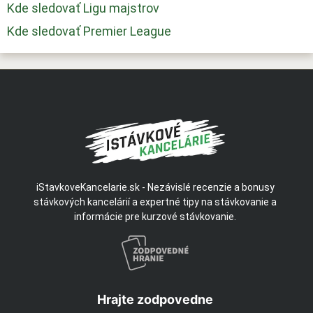
Kde sledovať Ligu majstrov
Kde sledovať Premier League
iStavkoveKancelarie.sk - Nezávislé recenzie a bonusy
stávkových kancelárií a expertné tipy na stávkovanie a
informácie pre kurzové stávkovanie.
Hrajte zodpovedne