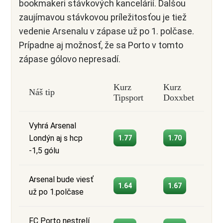
bookmakeri stávkových kancelárií. Ďalšou
zaujímavou stávkovou príležitosťou je tiež
vedenie Arsenalu v zápase už po 1. polčase.
Prípadne aj možnosť, že sa Porto v tomto
zápase gólovo nepresadí.
Kurz
Kurz
Náš tip
Tipsport
Doxxbet
Vyhrá Arsenal
Londýn aj s hcp
1.77
1.70
-1,5 gólu
Arsenal bude viesť
1.64
1.67
už po 1.polčase
FC Porto nestrelí