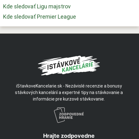
Kde sledovať Ligu majstrov
Kde sledovať Premier League
iStavkoveKancelarie.sk - Nezávislé recenzie a bonusy
stávkových kancelárií a expertné tipy na stávkovanie a
informácie pre kurzové stávkovanie.
Hrajte zodpovedne