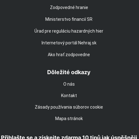
Zodpovedné hranie
Ministerstvo financií SR
Úrad pre reguláciu hazardných hier
Internetový portál Nehraj.sk
Ako hrať zodpovedne
Dôležité odkazy
O nás
Kontakt
Zásady používania súborov cookie
Mapa stránok
Přihlašte se a získejte zdarma 10 tipů jak úspěšněji