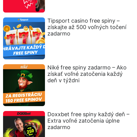
Tipsport casino free spiny –
získajte až 500 voľných točení
zadarmo
Niké free spiny zadarmo – Ako
získať voľné zatočenia každý
deň v týždni
Doxxbet free spiny každý deň –
Extra voľné zatočenia úplne
zadarmo