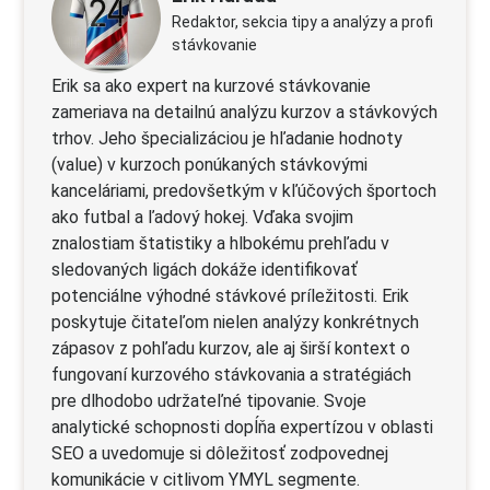
Redaktor, sekcia tipy a analýzy a profi
stávkovanie
Erik sa ako expert na kurzové stávkovanie
zameriava na detailnú analýzu kurzov a stávkových
trhov. Jeho špecializáciou je hľadanie hodnoty
(value) v kurzoch ponúkaných stávkovými
kanceláriami, predovšetkým v kľúčových športoch
ako futbal a ľadový hokej. Vďaka svojim
znalostiam štatistiky a hlbokému prehľadu v
sledovaných ligách dokáže identifikovať
potenciálne výhodné stávkové príležitosti. Erik
poskytuje čitateľom nielen analýzy konkrétnych
zápasov z pohľadu kurzov, ale aj širší kontext o
fungovaní kurzového stávkovania a stratégiách
pre dlhodobo udržateľné tipovanie. Svoje
analytické schopnosti dopĺňa expertízou v oblasti
SEO a uvedomuje si dôležitosť zodpovednej
komunikácie v citlivom YMYL segmente.