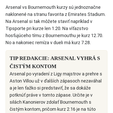
Arsenal vs Bournemouth kurzy sú jednoznačne
naklonené na stranu favorita z Emirates Stadium.
Na Arsenal si tak môžete staviť napríklad v
Tipsporte pri kurze len 1.20. Na víťazstvo
hosťujúceho tímu z Bournemouthu je kurz 12.70.
No a nakoniec remíza v dueli má kurz 7.28.
TIP REDAKCIE: ARSENAL VYHRÁ S
ČISTÝM KONTOM
Arsenal po vyradení z Ligy majstrov a prehre s
Aston Villou už v ďalších zápasoch nezaváhal
a je len ťažko si predstaviť, že sa dokáže
potknúť práve v tomto zápase. Určite je v
silách Kanonierov zdolať Bournemouth s
čistým kontom, pričom kurz 2.16 je na túto