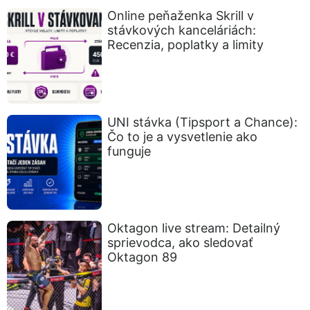
Online peňaženka Skrill v
stávkových kanceláriách:
Recenzia, poplatky a limity
UNI stávka (Tipsport a Chance):
Čo to je a vysvetlenie ako
funguje
Oktagon live stream: Detailný
sprievodca, ako sledovať
Oktagon 89