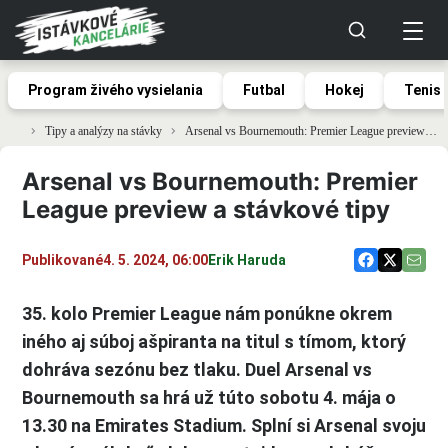
Program živého vysielania
Futbal
Hokej
Tenis
Tipy a analýzy na stávky
Arsenal vs Bournemouth: Premier League preview a stávkové tipy
Arsenal vs Bournemouth: Premier
League preview a stávkové tipy
Publikované
4. 5. 2024, 06:00
Erik Haruda
35. kolo Premier League nám ponúkne okrem
iného aj súboj ašpiranta na titul s tímom, ktorý
dohráva sezónu bez tlaku. Duel Arsenal vs
Bournemouth sa hrá už túto sobotu 4. mája o
13.30 na Emirates Stadium. Splní si Arsenal svoju