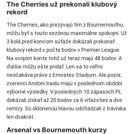
The Cherries už prekonali klubový
rekord
The Cherries, ako prezývajú tím z Bournemouthu,
môžu byť s touto sezónou maximálne spokojní. Už
3 kolá pred koncom súťaže dokázali prekonať
klubový rekord v počte bodov v Premier League.
Na svojom konte totiž už teraz majú 48 bodov. A
ďalšie môžu ešte pridať. Len sa to veľmi
neočakáva práve z Emirates Stadium. Ale pozor,
zverenci Andoni Iraolu majú v poslednom období
výborné výsledky. V posledných 10 zápasoch PL
dokázali získať až 20 bodov za 6 víťazstiev a dve
remízy. So sklonenou hlavou odchádzali z trávnika
len dvakrát.
Arsenal vs Bournemouth kurzy