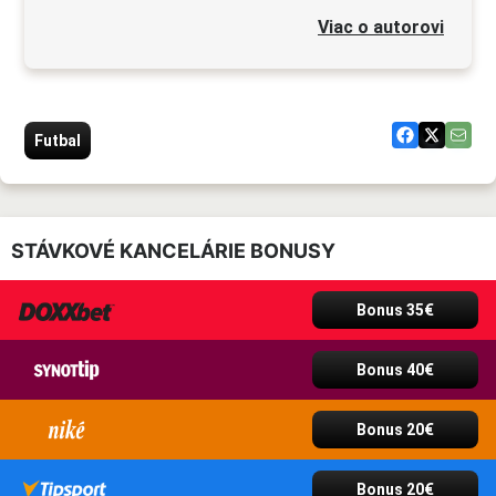
Viac o autorovi
Futbal
STÁVKOVÉ KANCELÁRIE BONUSY
Bonus 35€
Bonus 40€
Bonus 20€
Bonus 20€