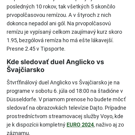
posledných 10 rokov, tak všetkých 5 skončilo
prvopolčasovou remízou. A v štyroch z nich
dokonca nepadol ani gól. Na prvopolčasovú
remízu je vypísaný celkom zaujímavý kurz skoro
1.95, bezgólová remíza ho má ešte lákavejší.
Presne 2.45 v Tipsporte.
Kde sledovať duel Anglicko vs
Švajčiarsko
Štvrťfinálový duel Anglicko vs Švajčiarsko je na
programe v sobotu 6. júla od 18:00 na štadióne v
Düsseldorfe. V priamom prenose ho budete môcť
sledovať na obrazovkách televízie Dajto. Prípadne
prostredníctvom streamovacej služby Voyo, kde
je k dispozícii kompletný
EURO 2024
, naživo aj zo
záznamu.