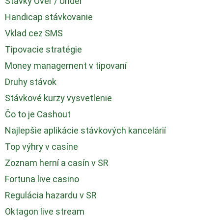
Stávky Over / Under
Handicap stávkovanie
Vklad cez SMS
Tipovacie stratégie
Money management v tipovaní
Druhy stávok
Stávkové kurzy vysvetlenie
Čo to je Cashout
Najlepšie aplikácie stávkových kancelárií
Top výhry v casíne
Zoznam herní a casín v SR
Fortuna live casino
Regulácia hazardu v SR
Oktagon live stream