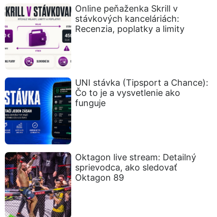
Online peňaženka Skrill v
stávkových kanceláriách:
Recenzia, poplatky a limity
UNI stávka (Tipsport a Chance):
Čo to je a vysvetlenie ako
funguje
Oktagon live stream: Detailný
sprievodca, ako sledovať
Oktagon 89