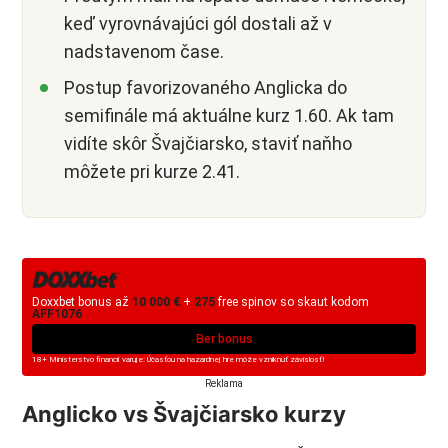
keď vyrovnávajúci gól dostali až v
nadstavenom čase.
Postup favorizovaného Anglicka do
semifinále má aktuálne kurz 1.60. Ak tam
vidíte skôr Švajčiarsko, staviť naňho
môžete pri kurze 2.41.
Doxxbet bonus až
10 000 €
+
275
free spinov so skaut kodom
AFF1076
Ber bonus
18+ Ministerstvo financií varuje: Účasťou na hazardnej hre môže vzniknúť závislosť!
Reklama
Anglicko vs Švajčiarsko kurzy