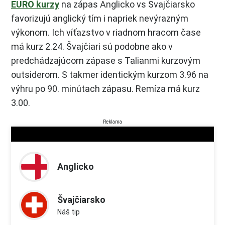
EURO kurzy
na zápas Anglicko vs Švajčiarsko
favorizujú anglický tím i napriek nevýrazným
výkonom. Ich víťazstvo v riadnom hracom čase
má kurz 2.24. Švajčiari sú podobne ako v
predchádzajúcom zápase s Talianmi kurzovým
outsiderom. S takmer identickým kurzom 3.96 na
výhru po 90. minútach zápasu. Remíza má kurz
3.00.
Reklama
Anglicko
Švajčiarsko
Náš tip