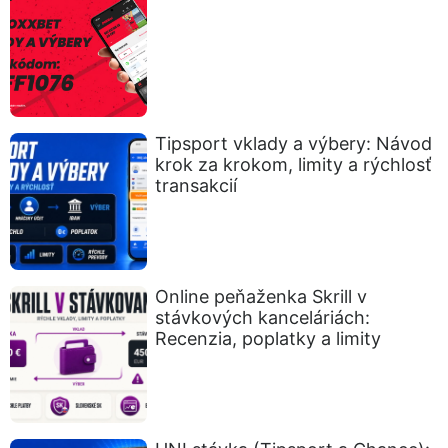
Tipsport vklady a výbery: Návod
krok za krokom, limity a rýchlosť
transakcií
Online peňaženka Skrill v
stávkových kanceláriách:
Recenzia, poplatky a limity