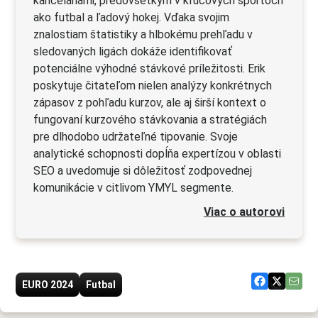
kanceláriami, predovšetkým v kľúčových športoch
ako futbal a ľadový hokej. Vďaka svojim
znalostiam štatistiky a hlbokému prehľadu v
sledovaných ligách dokáže identifikovať
potenciálne výhodné stávkové príležitosti. Erik
poskytuje čitateľom nielen analýzy konkrétnych
zápasov z pohľadu kurzov, ale aj širší kontext o
fungovaní kurzového stávkovania a stratégiách
pre dlhodobo udržateľné tipovanie. Svoje
analytické schopnosti dopĺňa expertízou v oblasti
SEO a uvedomuje si dôležitosť zodpovednej
komunikácie v citlivom YMYL segmente.
Viac o autorovi
EURO 2024
Futbal