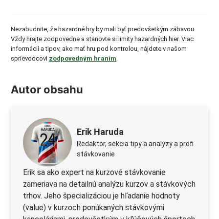
Nezabudnite, že hazardné hry by mali byť predovšetkým zábavou.
Vždy hrajte zodpovedne a stanovte si limity hazardných hier. Viac
informácií a tipov, ako mať hru pod kontrolou, nájdete v našom
sprievodcovi
zodpovedným hraním
.
Autor obsahu
Erik Haruda
Redaktor, sekcia tipy a analýzy a profi
stávkovanie
Erik sa ako expert na kurzové stávkovanie
zameriava na detailnú analýzu kurzov a stávkových
trhov. Jeho špecializáciou je hľadanie hodnoty
(value) v kurzoch ponúkaných stávkovými