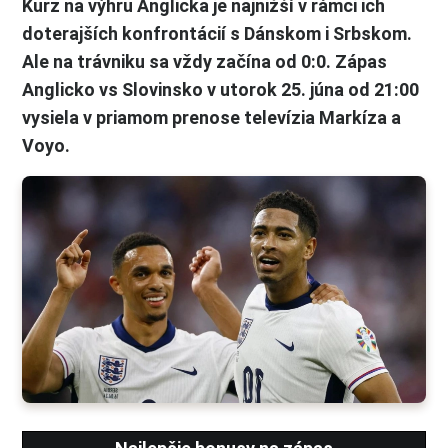
Kurz na výhru Anglicka je najnižší v rámci ich
doterajších konfrontácií s Dánskom i Srbskom.
Ale na trávniku sa vždy začína od 0:0. Zápas
Anglicko vs Slovinsko v utorok 25. júna od 21:00
vysiela v priamom prenose televízia Markíza a
Voyo.