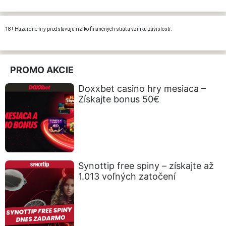
18+ Hazardné hry predstavujú riziko finančných strát a vzniku závislosti.
PROMO AKCIE
Doxxbet casino hry mesiaca –
Získajte bonus 50€
Synottip free spiny – získajte až
1.013 voľných zatočení