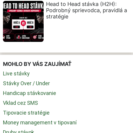
Head to Head stávka (H2H):
Podrobný sprievodca, pravidlá a
stratégie
MOHLO BY VÁS ZAUJÍMAŤ
Live stávky
Stávky Over / Under
Handicap stávkovanie
Vklad cez SMS
Tipovacie stratégie
Money management v tipovaní
Druhy stávok