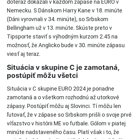
doteraz dokázali v každom zápase na EURO v
Nemecku. S Dánskom Harry Kane v 18. minúte
(Dáni vyrovnali v 34. minúte), so Srbskom
Bellingham už v 13. minúte. Skúste preto v
Tipsporte staviť s výhodným kurzom 2.45 na
možnosť, že Anglicko bude v 30. minúte zápasu
viesť aj teraz.
Situácia v skupine C je zamotaná,
postúpiť môžu všetci
Situácia v C skupine EURO 2024 je poriadne
zamotaná a o všetkom rozhodnú až utorkové
zápasy. Postúpiť môžu aj Slovinci. Tí môžu len
ľutovať, že v zápase so Srbskom prišli o svoje prvé
víťazstvo v histórii ME vo futbale. Gólom v piatej
minúte nadstaveného času. Platí však i to, že