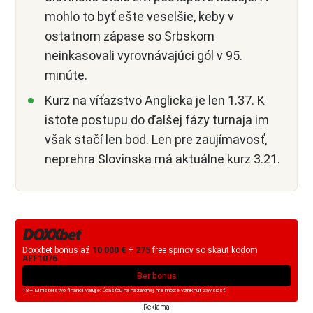
mohlo to byť ešte veselšie, keby v
ostatnom zápase so Srbskom
neinkasovali vyrovnávajúci gól v 95.
minúte.
Kurz na víťazstvo Anglicka je len 1.37. K
istote postupu do ďalšej fázy turnaja im
však stačí len bod. Len pre zaujímavosť,
neprehra Slovinska má aktuálne kurz 3.21.
Doxxbet bonus až
10 000 €
+
275
free spinov so skaut kodom
AFF1076
Ber bonus
18+ Ministerstvo financií varuje: Účasťou na hazardnej hre môže vzniknúť závislosť!
Reklama