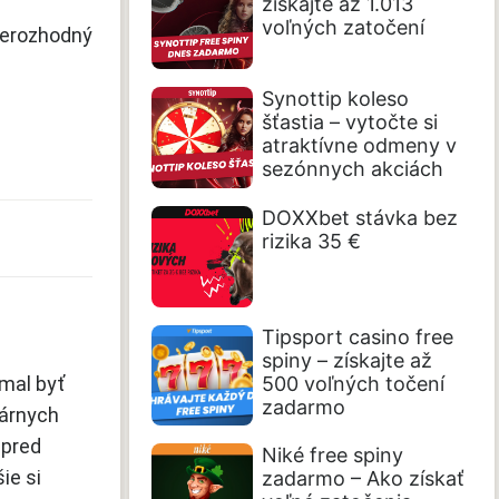
získajte až 1.013
voľných zatočení
 nerozhodný
Synottip koleso
šťastia – vytočte si
atraktívne odmeny v
sezónnych akciách
DOXXbet stávka bez
rizika 35 €
Tipsport casino free
spiny – získajte až
500 voľných točení
 mal byť
zadarmo
dárnych
 pred
Niké free spiny
ie si
zadarmo – Ako získať