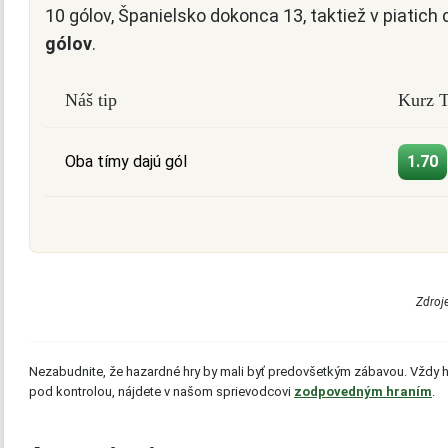
10 gólov, Španielsko dokonca 13, taktiež v piatich
gólov
.
Náš tip
Kurz T
Oba tímy dajú gól
1.70
Zdroje
Nezabudnite, že hazardné hry by mali byť predovšetkým zábavou. Vždy hraj
pod kontrolou, nájdete v našom sprievodcovi
zodpovedným hraním
.