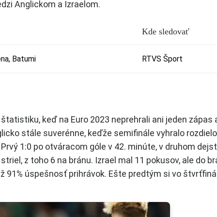
edzi Anglickom a Izraelom.
Kde sledovať
ena, Batumi
RTVS Šport
tatistiku, keď na Euro 2023 neprehrali ani jeden zápas
nglicko stále suverénne, keďže semifinále vyhralo rozdiel
. Prvý 1:0 po otváracom góle v 42. minúte, v druhom dejst
riel, z toho 6 na bránu. Izrael mal 11 pokusov, ale do 
 až 91% úspešnosť prihrávok. Ešte predtým si vo štvrťfinál