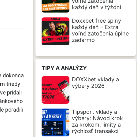
voľné zatočenia
každý deň v týždni
Doxxbet free spiny
každý deň – Extra
voľné zatočenia úplne
zadarmo
TIPY A ANALÝZY
 a dokonca
DOXXbet vklady a
om triedy
výbery 2026
ve pridali
bránkového
e poradili
Tipsport vklady a
výbery: Návod krok
za krokom, limity a
rýchlosť transakcií