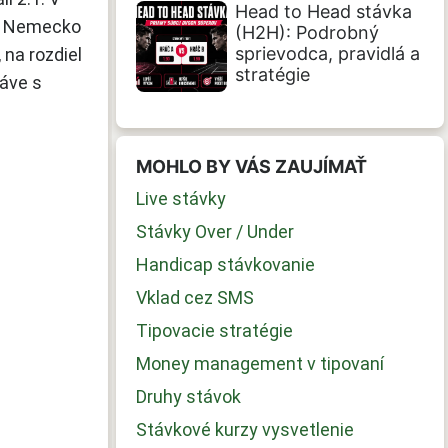
Head to Head stávka
ali Nemecko
(H2H): Podrobný
sprievodca, pravidlá a
 na rozdiel
stratégie
ráve s
MOHLO BY VÁS ZAUJÍMAŤ
Live stávky
Stávky Over / Under
Handicap stávkovanie
Vklad cez SMS
Tipovacie stratégie
Money management v tipovaní
Druhy stávok
Stávkové kurzy vysvetlenie