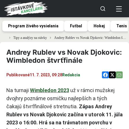
Program živého vysielania
Futbal
Hokej
Tenis
Tipy a analýzy na stávky
Andrey Rublev vs Novak Djokovic: Wimbledon štvrťfinále
Andrey Rublev vs Novak Djokovic:
Wimbledon štvrťfinále
Publikované
11. 7. 2023, 09:28
Redakcia
Na turnaji
Wimbledon 2023
už v rámci mužskej
dvojhry poznáme osmičku najlepších a tých
čakajú štvrťfinálové stretnutia.
Zápas Andrey
Rublev vs Novak Djokovic začína v utorok 11. júla
2023 o 16:00. Hrá sa na trávnatom povrchu v