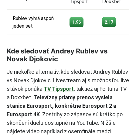
Tipsport
Doxxbet
Rublev vyhrá aspoň
1.96
2.17
jeden set
Kde sledovať Andrey Rublev vs
Novak Djokovic
Je niekoľko alternatív, kde sledovať Andrey Rublev
vs Novak Djokovic. Livestream aj s možnosťou live
stávok ponúka
TV Tipsport
, taktiež aj Fortuna TV
a Doxxbet.
Televízny priamy prenos vysiela
stanica Eurosport, konkrétne Eurosport 2 a
Eurosport 4K
. Zostrihy zo zápasov sú krátko po
skončení duelu dostupné na YouTube. Nižšie
nájdete video napríklad z osemfinále medzi