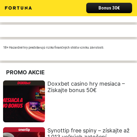
Bonus 30€
18+ Hazardné hry predstavujú riziko finančných strát a vzniku závislosti.
PROMO AKCIE
Doxxbet casino hry mesiaca –
Získajte bonus 50€
Synottip free spiny – získajte až
1.013 voľných zatočení