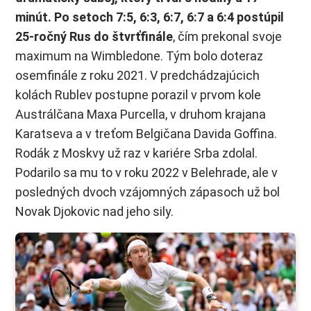
minút. Po setoch 7:5, 6:3, 6:7, 6:7 a 6:4 postúpil
25-ročný Rus do štvrťfinále
, čím prekonal svoje
maximum na Wimbledone. Tým bolo doteraz
osemfinále z roku 2021. V predchádzajúcich
kolách Rublev postupne porazil v prvom kole
Austrálčana Maxa Purcella, v druhom krajana
Karatseva a v treťom Belgičana Davida Goffina.
Rodák z Moskvy už raz v kariére Srba zdolal.
Podarilo sa mu to v roku 2022 v Belehrade, ale v
posledných dvoch vzájomných zápasoch už bol
Novak Djokovic nad jeho sily.