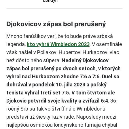
Londýn
Djokovicov zápas bol prerušený
Mnoho fanúšikov verí, že to bude práve srbská
legenda,
kto vyhrá Wimbledon 2023
. V osemfinále
však našiel v Poliakovi Hubertovi Hurkaczovi viac
než dôstojného súpera.
Nedeľný Djokovicov
zápas bol prerušený po dvoch setoch, v ktorých
vyhral nad Hurkaczom zhodne 7:6 a 7:6. Duel sa
dohrával v pondelok 10. júla 2023 a poľský
tenista vyhral tretí set 7:5. V tom štvrtom ale
Djokovic potvrdil svoje kvality a zvíťazil 6:4
. 36-
ročný Srb sa tak vo štvrťfinále Wimbledonu
predstaví už šiesty raz v rade. Naposledy medzi
najlepšou osmičkou londýnskeho turnaja chýbal