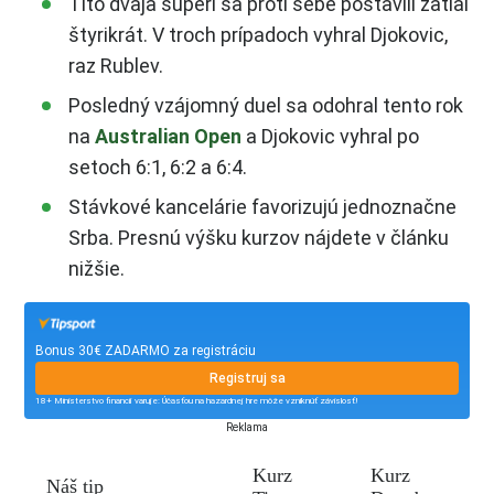
Títo dvaja súperi sa proti sebe postavili zatiaľ
štyrikrát. V troch prípadoch vyhral Djokovic,
raz Rublev.
Posledný vzájomný duel sa odohral tento rok
na
Australian Open
a Djokovic vyhral po
setoch 6:1, 6:2 a 6:4.
Stávkové kancelárie favorizujú jednoznačne
Srba. Presnú výšku kurzov nájdete v článku
nižšie.
Bonus 30€ ZADARMO za registráciu
Registruj sa
18+ Ministerstvo financií varuje: Účasťou na hazardnej hre môže vzniknúť závislosť!
Reklama
Kurz
Kurz
Náš tip