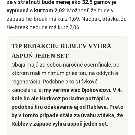
že v stretnutí bude menej ako 32.5 gamov je
vypísaná s kurzom 2,02
. Možnosť, že bude v
zápase tie-break má kurz 1,69. Naopak, stávka, že
tie-break nebude má kurz 2,06.
TIP REDAKCIE: RUBLEV VYHRÁ
ASPOŇ JEDEN SET
Obaja majú za sebou náročné osemfinále, po
ktorom mali minimum priestoru na oddych a
regeneráciu. Podobne ako stávkové
kancelárie, aj
my veríme viac Djokovicovi. V 4.
kole ho ale Hurkacz poriadne potrápil a
podobnú hru očakávame aj od Rubleva. Preto
by v tomto prípade stála za úvahu stávka, že
Rublev v zápase vyhrá aspoň jeden set
.