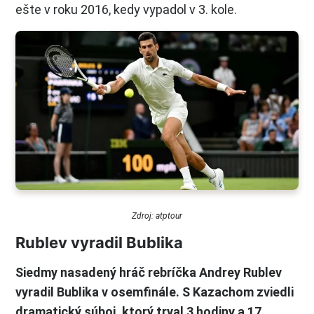
ešte v roku 2016, kedy vypadol v 3. kole.
Zdroj: atptour
Rublev vyradil Bublika
Siedmy nasadený hráč rebríčka Andrey Rublev
vyradil Bublika v osemfinále. S Kazachom zviedli
dramatický súboj, ktorý trval 3 hodiny a 17