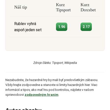
Kurz
Kurz
Náš tip
Tipsport
Doxxbet
Rublev vyhrá
1.96
2.17
aspoň jeden set
Zdroje článku: Tipsport, Wikipedia
Nezabudnite, že hazardné hry by mali byť predovšetkým zábavou.
Vždy hrajte zodpovedne a stanovte si limity hazardných hier. Viac
informácií a tipov, ako mať hru pod kontrolou, nájdete v našom
sprievodcovi
zodpovedným hraním
.