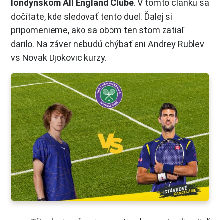
londýnskom All England Clube
. V tomto článku sa
dočítate, kde sledovať tento duel. Ďalej si
pripomenieme, ako sa obom tenistom zatiaľ
darilo. Na záver nebudú chýbať ani Andrey Rublev
vs Novak Djokovic kurzy.