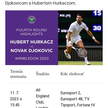
Djokovicom a Hubertom Hurkaczom.
Termín
Štadión
Kde sledovať
stretnutia
All
11. 7.
Eurosport 2,
England
2023 o
Eurosport 4K, TV
Club,
15:45
Tipsport, Fortuna tV