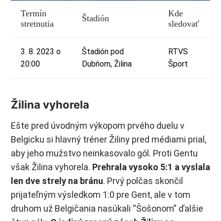
Termín
Kde
Štadión
stretnutia
sledovať
3. 8. 2023 o
Štadión pod
RTVS
20:00
Dubňom, Žilina
Šport
Žilina vyhorela
Ešte pred úvodným výkopom prvého duelu v
Belgicku si hlavný tréner Žiliny pred médiami prial,
aby jeho mužstvo neinkasovalo gól. Proti Gentu
však Žilina vyhorela.
Prehrala vysoko 5:1 a vyslala
len dve strely na bránu
. Prvý polčas skončil
prijateľným výsledkom 1:0 pre Gent, ale v tom
druhom už Belgičania nasúkali “Šošonom” ďalšie