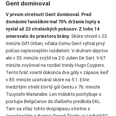
Gent dominoval
V prvom stretnutí Gent dominoval. Pred
domácimi fanúšikmi mal 70% držanie lopty a
vyslal až 23 streleckých pokusov. Z toho 14
smerovalo do priestoru brány
. Skóre otvoril v 23.
minúte Gift Orban, vďaka čomu Gent vyhral prvý
polčas najtesnejším rozdielom. V druhom dejstve
ale v 55. minúte zvýšil na 2:0 Julien De Sart. V 67.
minúte zvyšoval na rozdiel triedy Hugo Cuypers.
Tento hráč vsietil dokonca dva góly v zápase, keď
v 85. minúte uzatváral skóre na 5:1. Ešte
medzitým strelil štvrtý gól Gentu v 76. minúte
Tsuyoshi Watanabe. Len málokto pochybuje o
postupe Belgičanov do ďalšieho predkola EKL.
Tam sa víťaz tohto dvojzápasu stretne s
úspešnejším z dvojice Pogoň Štetín vs Linfield FC.