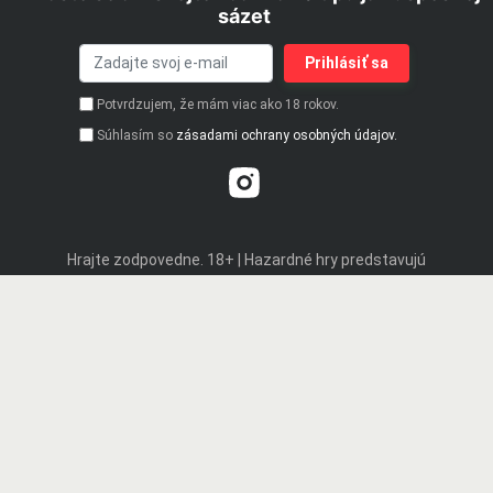
sázet
Potvrdzujem, že mám viac ako 18 rokov.
Súhlasím so
zásadami ochrany osobných údajov.
Hrajte zodpovedne. 18+ | Hazardné hry predstavujú
riziko finančných strát a vzniku závislosti |
Podporujeme zodpovedné hranie
© 2019 - 2026 iStavkoveKancelarie.sk patrí do skupiny webových
stránok prevádzkovaných spoločnosťou GAL GROUP, s.r.o. Na tomto
webu propagujeme len legálne stávkové kancelárie a kasína so
slovenskou licenciou. Tento web obsahuje affiliate odkazy a môže
získať províziu z odporúčania.