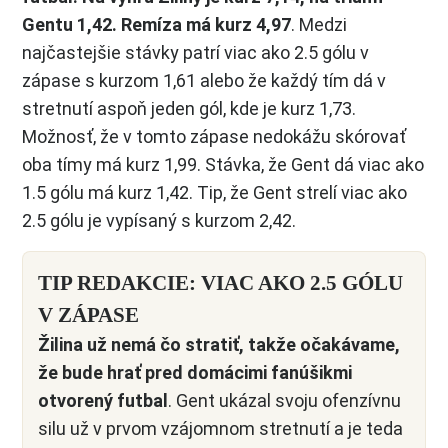
Gentu 1,42. Remíza má kurz 4,97
. Medzi
najčastejšie stávky patrí viac ako 2.5 gólu v
zápase s kurzom 1,61 alebo že každý tím dá v
stretnutí aspoň jeden gól, kde je kurz 1,73.
Možnosť, že v tomto zápase nedokážu skórovať
oba tímy má kurz 1,99. Stávka, že Gent dá viac ako
1.5 gólu má kurz 1,42. Tip, že Gent strelí viac ako
2.5 gólu je vypísaný s kurzom 2,42.
TIP REDAKCIE: VIAC AKO 2.5 GÓLU
V ZÁPASE
Žilina už nemá čo stratiť, takže očakávame,
že bude hrať pred domácimi fanúšikmi
otvorený futbal
. Gent ukázal svoju ofenzívnu
silu už v prvom vzájomnom stretnutí a je teda