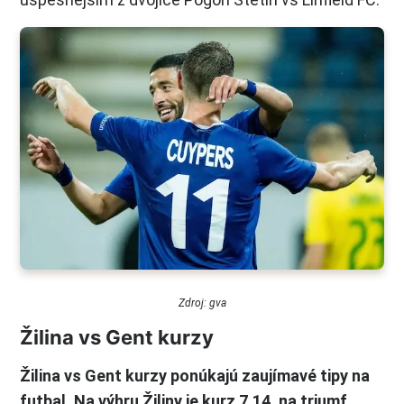
Zdroj: gva
Žilina vs Gent kurzy
Žilina vs Gent kurzy ponúkajú zaujímavé tipy na
futbal. Na výhru Žiliny je kurz 7,14, na triumf