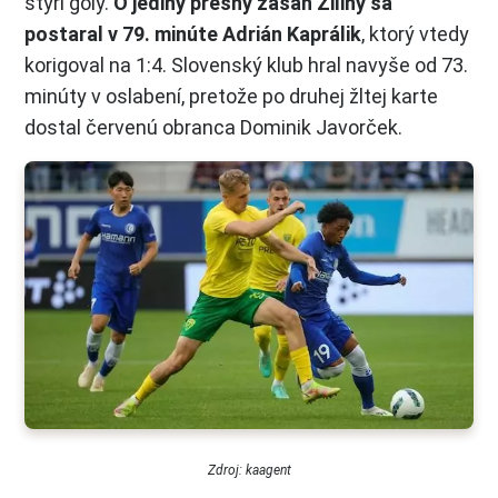
štyri góly.
O jediný presný zásah Žiliny sa
postaral v 79. minúte Adrián Kaprálik
, ktorý vtedy
korigoval na 1:4. Slovenský klub hral navyše od 73.
minúty v oslabení, pretože po druhej žltej karte
dostal červenú obranca Dominik Javorček.
Zdroj: kaagent