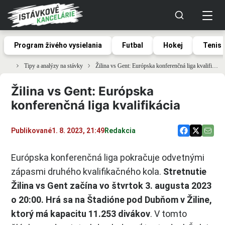
Program živého vysielania
Futbal
Hokej
Tenis
Tipy a analýzy na stávky
Žilina vs Gent: Európska konferenčná liga kvalifikácia
Žilina vs Gent: Európska
konferenčná liga kvalifikácia
Publikované
1. 8. 2023, 21:49
Redakcia
Európska konferenčná liga pokračuje odvetnými
zápasmi druhého kvalifikačného kola.
Stretnutie
Žilina vs Gent začína vo štvrtok 3. augusta 2023
o 20:00. Hrá sa na Štadióne pod Dubňom v Žiline,
ktorý má kapacitu 11.253 divákov
. V tomto