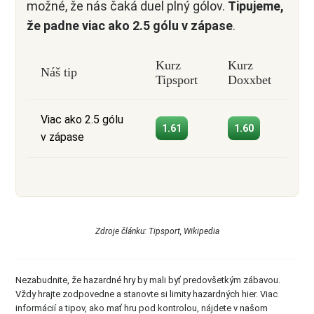
možné, že nás čaká duel plný gólov.
Tipujeme,
že padne viac ako 2.5 gólu v zápase
.
Kurz
Kurz
Náš tip
Tipsport
Doxxbet
Viac ako 2.5 gólu
1.61
1.60
v zápase
Zdroje článku: Tipsport, Wikipedia
Nezabudnite, že hazardné hry by mali byť predovšetkým zábavou.
Vždy hrajte zodpovedne a stanovte si limity hazardných hier. Viac
informácií a tipov, ako mať hru pod kontrolou, nájdete v našom