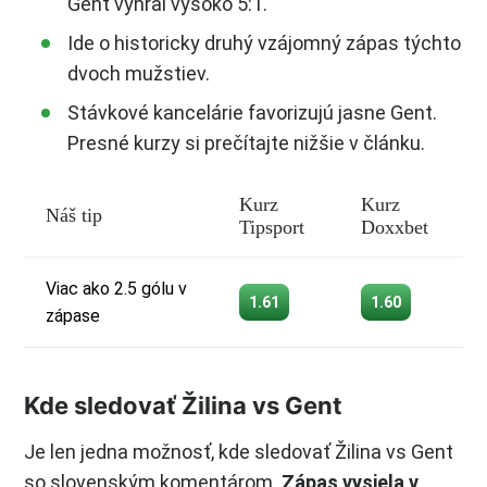
Gent vyhral vysoko 5:1.
Ide o historicky druhý vzájomný zápas týchto
dvoch mužstiev.
Stávkové kancelárie favorizujú jasne Gent.
Presné kurzy si prečítajte nižšie v článku.
Kurz
Kurz
Náš tip
Tipsport
Doxxbet
Viac ako 2.5 gólu v
1.61
1.60
zápase
Kde sledovať Žilina vs Gent
Je len jedna možnosť, kde sledovať Žilina vs Gent
so slovenským komentárom.
Zápas vysiela v