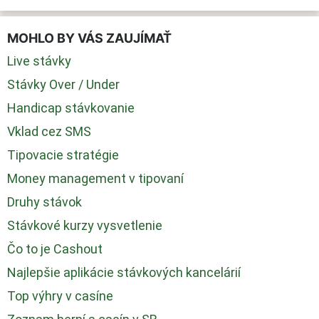
MOHLO BY VÁS ZAUJÍMAŤ
Live stávky
Stávky Over / Under
Handicap stávkovanie
Vklad cez SMS
Tipovacie stratégie
Money management v tipovaní
Druhy stávok
Stávkové kurzy vysvetlenie
Čo to je Cashout
Najlepšie aplikácie stávkových kancelárií
Top výhry v casíne