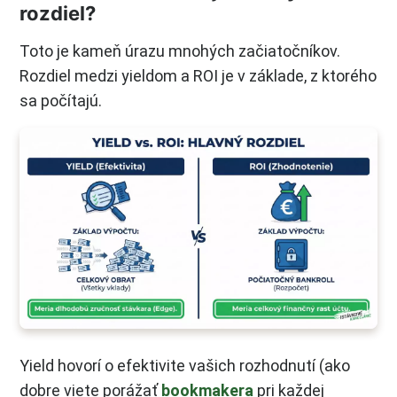
rozdiel?
Toto je kameň úrazu mnohých začiatočníkov.
Rozdiel medzi yieldom a ROI je v základe, z ktorého
sa počítajú.
Yield hovorí o efektivite vašich rozhodnutí (ako
dobre viete porážať
bookmakera
pri každej