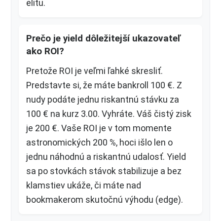
elitu.
Prečo je yield dôležitejší ukazovateľ
ako ROI?
Pretože ROI je veľmi ľahké skresliť.
Predstavte si, že máte bankroll 100 €. Z
nudy podáte jednu riskantnú stávku za
100 € na kurz 3.00. Vyhráte. Váš čistý zisk
je 200 €. Vaše ROI je v tom momente
astronomických 200 %, hoci išlo len o
jednu náhodnú a riskantnú udalosť. Yield
sa po stovkách stávok stabilizuje a bez
klamstiev ukáže, či máte nad
bookmakerom skutočnú výhodu (edge).