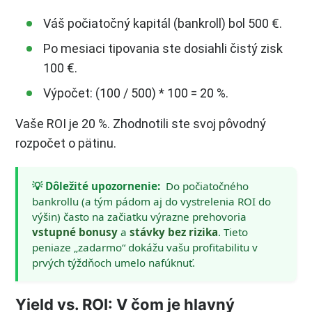
Váš počiatočný kapitál (bankroll) bol 500 €.
Po mesiaci tipovania ste dosiahli čistý zisk
100 €.
Výpočet: (100 / 500) * 100 = 20 %.
Vaše ROI je 20 %. Zhodnotili ste svoj pôvodný
rozpočet o pätinu.
💡 Dôležité upozornenie:
Do počiatočného
bankrollu (a tým pádom aj do vystrelenia ROI do
výšin) často na začiatku výrazne prehovoria
vstupné bonusy
a
stávky bez rizika
. Tieto
peniaze „zadarmo“ dokážu vašu profitabilitu v
prvých týždňoch umelo nafúknuť.
Yield vs. ROI: V čom je hlavný