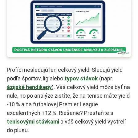
Profíci nesledujú len celkový yield. Sledujú yield
podľa športov, líg alebo
typov stávok
(napr.
ázijské hendikepy
). Váš celkový yield môže byť na
nule, no po analýze zistíte, že na tenise máte yield
-10 % a na futbalovej Premier League
excelentných +12 %. Riešenie? Prestaňte s
tenisovými stávkami
a váš celkový yield vystrelí
do plusu.