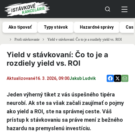
Ako tipovať
Typy stávok
Hazardné správy
Casi
Profi stávkovanie
Yield v stávkovaní: Čo to je a rozdiely yield vs. ROI
Yield v stávkovaní: Čo to je a
rozdiely yield vs. ROI
Aktualizované
16. 3. 2026, 09:00
Jakub Ludvik
Jeden výherný tiket z vás úspešného tipéra
neurobí. Ak ste sa však začali zaujímať o pojmy
ako yield a ROI, ste na správnej ceste. Váš
prístup k stávkovaniu sa práve mení z bežného
hazardu na premyslenú investíciu.