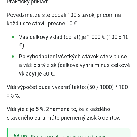
Praktický príklad:
Povedzme, že ste podali 100 stávok, pričom na
každú ste stavili presne 10 €.
Váš celkový vklad (obrat) je 1 000 € (100 x 10
€).
Po vyhodnotení všetkých stávok ste v pluse
a váš čistý zisk (celková výhra mínus celkové
vklady) je 50 €.
Váš výpočet bude vyzerať takto: (50 / 1000) * 100
= 5 %.
Váš yield je 5 %. Znamená to, že z každého
staveného eura máte priemerný zisk 5 centov.
💡 Tip:
Pre maximalizáciu zisku a udržanie