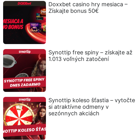
Doxxbet casino hry mesiaca –
Získajte bonus 50€
Synottip free spiny – získajte až
1.013 voľných zatočení
Synottip koleso šťastia – vytočte
si atraktívne odmeny v
sezónnych akciách