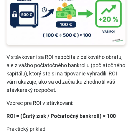
V stávkovaní sa ROI nepočíta z celkového obratu,
ale z vášho počiatočného bankrollu (počiatočného
kapitálu), ktorý ste si na tipovanie vyhradili. ROI
vám ukazuje, ako sa od začiatku zhodnotil váš
stávkarský rozpočet.
Vzorec pre ROI v stávkovaní:
ROI = (Čistý zisk / Počiatočný bankroll) × 100
Praktický príklad: