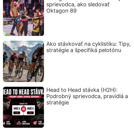
sprievodca, ako sledovať
Oktagon 89
Ako stávkovať na cyklistiku: Tipy,
stratégie a špecifiká pelotónu
Head to Head stávka (H2H):
Podrobný sprievodca, pravidlá a
stratégie