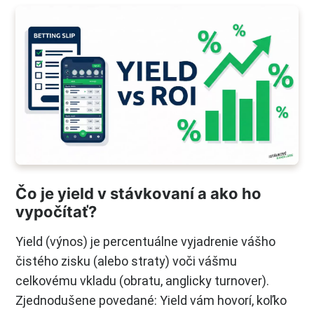
Čo je yield v stávkovaní a ako ho
vypočítať?
Yield (výnos) je percentuálne vyjadrenie vášho
čistého zisku (alebo straty) voči vášmu
celkovému vkladu (obratu, anglicky turnover).
Zjednodušene povedané: Yield vám hovorí, koľko