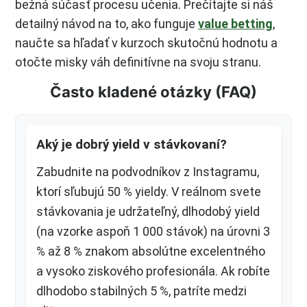
bežná súčasť procesu učenia. Prečítajte si náš
detailný návod na to, ako funguje
value betting
,
naučte sa hľadať v kurzoch skutočnú hodnotu a
otočte misky váh definitívne na svoju stranu.
Často kladené otázky (FAQ)
Aký je dobrý yield v stávkovaní?
Zabudnite na podvodníkov z Instagramu,
ktorí sľubujú 50 % yieldy. V reálnom svete
stávkovania je udržateľný, dlhodobý yield
(na vzorke aspoň 1 000 stávok) na úrovni 3
% až 8 % znakom absolútne excelentného
a vysoko ziskového profesionála. Ak robíte
dlhodobo stabilných 5 %, patríte medzi