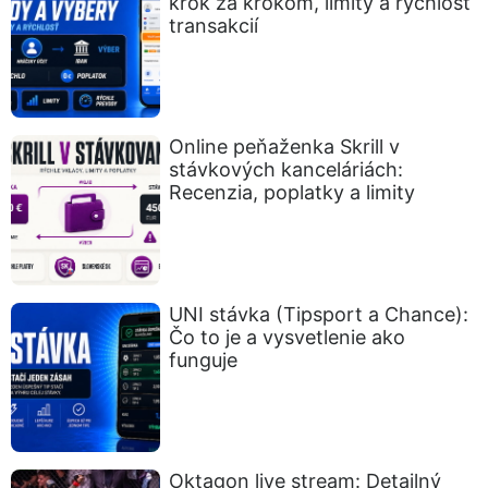
krok za krokom, limity a rýchlosť
transakcií
Online peňaženka Skrill v
stávkových kanceláriách:
Recenzia, poplatky a limity
UNI stávka (Tipsport a Chance):
Čo to je a vysvetlenie ako
funguje
Oktagon live stream: Detailný