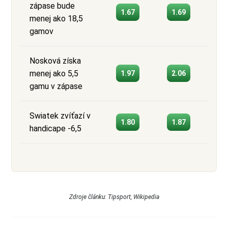
zápase bude
1.67
1.69
menej ako 18,5
gamov
Nosková získa
menej ako 5,5
1.97
2.06
gamu v zápase
Swiatek zvíťazí v
1.80
1.87
handicape -6,5
Zdroje článku: Tipsport, Wikipedia