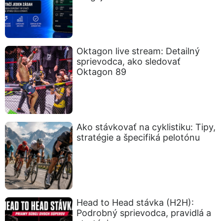
Oktagon live stream: Detailný
sprievodca, ako sledovať
Oktagon 89
Ako stávkovať na cyklistiku: Tipy,
stratégie a špecifiká pelotónu
Head to Head stávka (H2H):
Podrobný sprievodca, pravidlá a