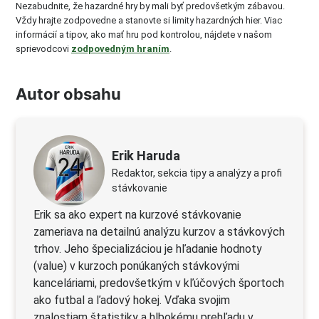
Nezabudnite, že hazardné hry by mali byť predovšetkým zábavou.
Vždy hrajte zodpovedne a stanovte si limity hazardných hier. Viac
informácií a tipov, ako mať hru pod kontrolou, nájdete v našom
sprievodcovi
zodpovedným hraním
.
Autor obsahu
Erik Haruda
Redaktor, sekcia tipy a analýzy a profi
stávkovanie
Erik sa ako expert na kurzové stávkovanie
zameriava na detailnú analýzu kurzov a stávkových
trhov. Jeho špecializáciou je hľadanie hodnoty
(value) v kurzoch ponúkaných stávkovými
kanceláriami, predovšetkým v kľúčových športoch
ako futbal a ľadový hokej. Vďaka svojim
znalostiam štatistiky a hlbokému prehľadu v