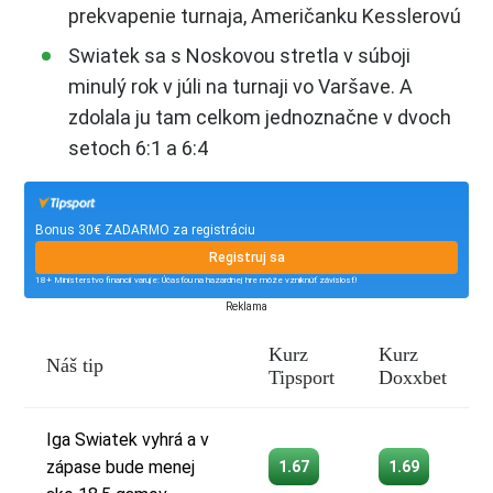
prekvapenie turnaja, Američanku Kesslerovú
Swiatek sa s Noskovou stretla v súboji
minulý rok v júli na turnaji vo Varšave. A
zdolala ju tam celkom jednoznačne v dvoch
setoch 6:1 a 6:4
Bonus 30€ ZADARMO za registráciu
Registruj sa
18+ Ministerstvo financií varuje: Účasťou na hazardnej hre môže vzniknúť závislosť!
Reklama
Kurz
Kurz
Náš tip
Tipsport
Doxxbet
Iga Swiatek vyhrá a v
zápase bude menej
1.67
1.69