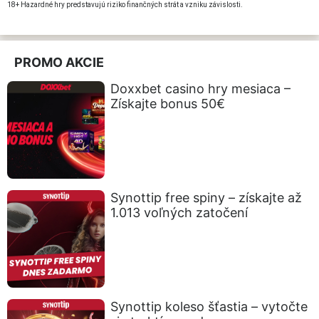
18+ Hazardné hry predstavujú riziko finančných strát a vzniku závislosti.
PROMO AKCIE
Doxxbet casino hry mesiaca –
Získajte bonus 50€
Synottip free spiny – získajte až
1.013 voľných zatočení
Synottip koleso šťastia – vytočte