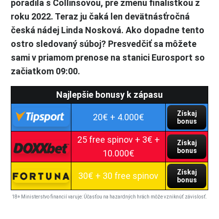
poradila s Collinsovou, pre zmenu finalistkou z
roku 2022. Teraz ju čaká len devätnásťročná
česká nádej Linda Nosková. Ako dopadne tento
ostro sledovaný súboj? Presvedčiť sa môžete
sami v priamom prenose na stanici Eurosport so
začiatkom 09:00.
Najlepšie bonusy k zápasu
Získaj
20€ + 4.000€
bonus
25 free spinov + 3€ +
Získaj
bonus
10.000€
Získaj
30€ + 30 free spinov
bonus
18+ Ministerstvo financií varuje: Účasťou na hazardných hrách môže vzniknúť závislosť.