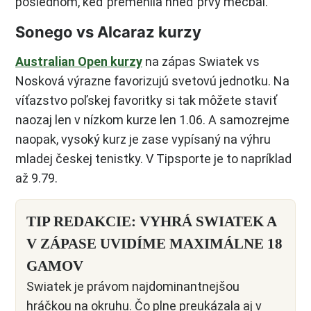
poslednom, keď premenila hneď prvý mečbal.
Sonego vs Alcaraz kurzy
Australian Open kurzy
na zápas Swiatek vs
Nosková výrazne favorizujú svetovú jednotku. Na
víťazstvo poľskej favoritky si tak môžete staviť
naozaj len v nízkom kurze len 1.06. A samozrejme
naopak, vysoký kurz je zase vypísaný na výhru
mladej českej tenistky. V Tipsporte je to napríklad
až 9.79.
TIP REDAKCIE: VYHRÁ SWIATEK A
V ZÁPASE UVIDÍME MAXIMÁLNE 18
GAMOV
Swiatek je právom najdominantnejšou
hráčkou na okruhu. Čo plne preukázala aj v