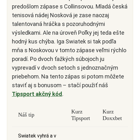
predošlom zápase s Collinsovou. Mladá česká
tenisová nádej Nosková je zase naozaj
talentovaná hráčka s pozoruhodnými
výsledkami. Ale na úroveň Poľky jej teda ešte
hodný kus chýba. Iga Swiatek si tak podľa
mňa s Noskovou v tomto zápase veľmi rýchlo
poradí. Po dvoch ťažkých súbojoch ju
vyprevadí v dvoch setoch s jednoznačným
priebehom. Na tento zápas si potom môžete
staviť aj s bonusom – stačí použiť náš
Tipsport akčný kód
.
Kurz
Kurz
Náš tip
Tipsport
Doxxbet
Swiatek vyhrá a v