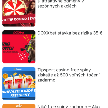
si atraktívne odmeny v
sezónnych akciách
DOXXbet stávka bez rizika 35 €
Tipsport casino free spiny –
získajte až 500 voľných točení
zadarmo
Niké free spiny zadarmo – Ako