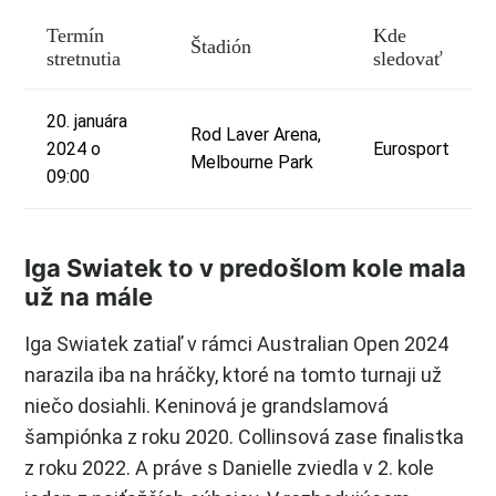
Termín
Kde
Štadión
stretnutia
sledovať
20. januára
Rod Laver Arena,
2024 o
Eurosport
Melbourne Park
09:00
Iga Swiatek to v predošlom kole mala
už na mále
Iga Swiatek zatiaľ v rámci Australian Open 2024
narazila iba na hráčky, ktoré na tomto turnaji už
niečo dosiahli. Keninová je grandslamová
šampiónka z roku 2020. Collinsová zase finalistka
z roku 2022. A práve s Danielle zviedla v 2. kole