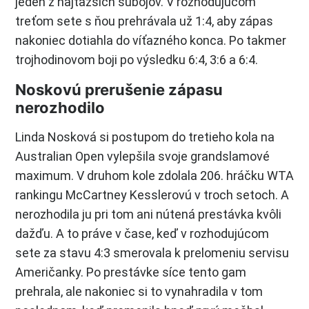
jeden z najťažších súbojov. V rozhodujúcom
treťom sete s ňou prehrávala už 1:4, aby zápas
nakoniec dotiahla do víťazného konca. Po takmer
trojhodinovom boji po výsledku 6:4, 3:6 a 6:4.
Noskovú prerušenie zápasu
nerozhodilo
Linda Nosková si postupom do tretieho kola na
Australian Open vylepšila svoje grandslamové
maximum. V druhom kole zdolala 206. hráčku WTA
rankingu McCartney Kesslerovú v troch setoch. A
nerozhodila ju pri tom ani nútená prestávka kvôli
dažďu. A to práve v čase, keď v rozhodujúcom
sete za stavu 4:3 smerovala k prelomeniu servisu
Američanky. Po prestávke síce tento gam
prehrala, ale nakoniec si to vynahradila v tom