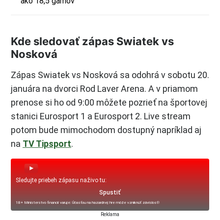
ako 18,5 gamov
Kde sledovať zápas Swiatek vs
Nosková
Zápas Swiatek vs Nosková sa odohrá v sobotu 20.
januára na dvorci Rod Laver Arena. A v priamom
prenose si ho od 9:00 môžete pozrieť na športovej
stanici Eurosport 1 a Eurosport 2. Live stream
potom bude mimochodom dostupný napríklad aj
na
TV Tipsport
.
Sledujte priebeh zápasu naživo tu:
Spustiť
18+ Ministerstvo financií varuje: Účasťou na hazardnej hre môže vzniknúť závislosť!
Reklama