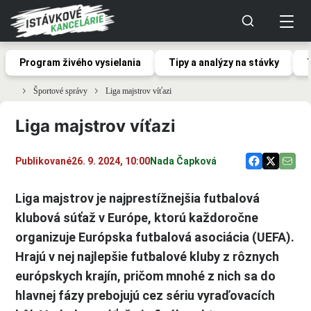
Program živého vysielania
Tipy a analýzy na stávky
Športové správy
Liga majstrov víťazi
Liga majstrov víťazi
Publikované
26. 9. 2024, 10:00
Nada Čapková
Liga majstrov je najprestížnejšia futbalová
klubová súťaž v Európe, ktorú každoročne
organizuje Európska futbalová asociácia (UEFA).
Hrajú v nej najlepšie futbalové kluby z rôznych
európskych krajín, pričom mnohé z nich sa do
hlavnej fázy prebojujú cez sériu vyraďovacích