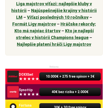
Liga majstrov víťazi: najlepšie kluby v
histórii
–
Najúspešnejšie krajiny v histórii
LM
–
Víťazi posledných 10 ročníkov
–
Formát Ligy majstrov
–
Hráčske rekordy:
Kto má najviac štartov
–
Kto je najlepší
strelec v histórii Champions league
–
Najlepšie platení hráči Ligy majstrov
Reklama
DOXXbet
10.000€ + 275 free spinov + 3€
Synottip
40€ bez rizika + 2.000€
Fortuna
30€ + 30 free spinov