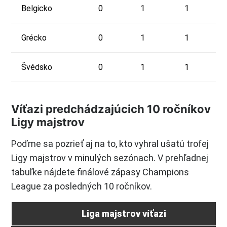
Belgicko
0
1
1
Grécko
0
1
1
Švédsko
0
1
1
Víťazi predchádzajúcich 10 ročníkov
Ligy majstrov
Poďme sa pozrieť aj na to, kto vyhral ušatú trofej
Ligy majstrov v minulých sezónach. V prehľadnej
tabuľke nájdete finálové zápasy Champions
League za posledných 10 ročníkov.
Liga majstrov víťazi