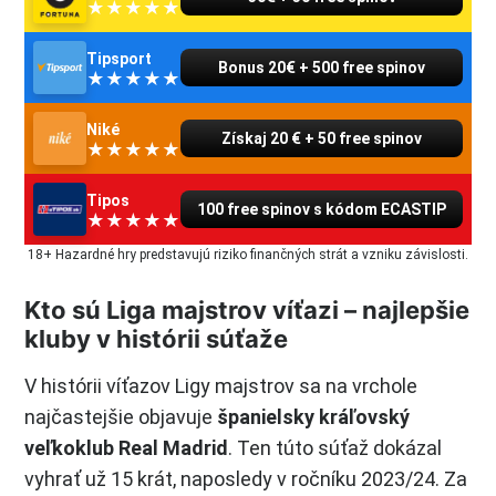
Tipsport
Bonus 20€ + 500 free spinov
Niké
Získaj 20 € + 50 free spinov
Tipos
100 free spinov s kódom ECASTIP
18+ Hazardné hry predstavujú riziko finančných strát a vzniku závislosti.
Kto sú Liga majstrov víťazi – najlepšie
kluby v histórii súťaže
V histórii víťazov Ligy majstrov sa na vrchole
najčastejšie objavuje
španielsky kráľovský
veľkoklub Real Madrid
. Ten túto súťaž dokázal
vyhrať už 15 krát, naposledy v ročníku 2023/24. Za