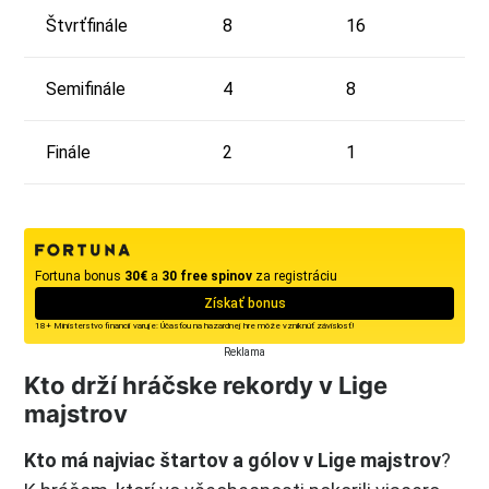
Štvrťfinále
8
16
Semifinále
4
8
Finále
2
1
Fortuna bonus
30€
a
30 free spinov
za registráciu
Získať bonus
18+ Ministerstvo financií varuje: Účasťou na hazardnej hre môže vzniknúť závislosť!
Reklama
Kto drží hráčske rekordy v Lige
majstrov
Kto má najviac štartov a gólov v Lige majstrov
?