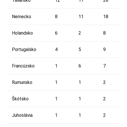
Taliansko
12
17
28
Nemecko
8
11
18
Holandsko
6
2
8
Portugalsko
4
5
9
Francúzsko
1
6
7
Rumunsko
1
1
2
Škótsko
1
1
2
Juhoslávia
1
1
2