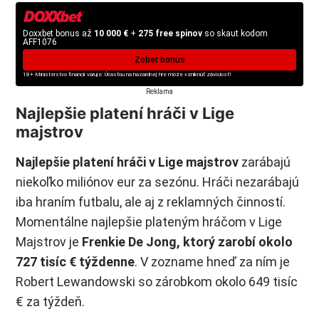
Doxxbet bonus až
10 000 €
+
275 free spinov
so skaut kodom
AFF1076
Zober bonus
18+ Ministerstvo financií varuje: Účasťou na hazardnej hre môže vzniknúť závislosť!
Reklama
Najlepšie platení hráči v Lige
majstrov
Najlepšie platení hráči v Lige majstrov
zarábajú
niekoľko miliónov eur za sezónu. Hráči nezarábajú
iba hraním futbalu, ale aj z reklamných činností.
Momentálne najlepšie plateným hráčom v Lige
Majstrov je
Frenkie De Jong, ktorý zarobí okolo
727 tisíc € týždenne
. V zozname hneď za ním je
Robert Lewandowski so zárobkom okolo 649 tisíc
€ za týždeň.