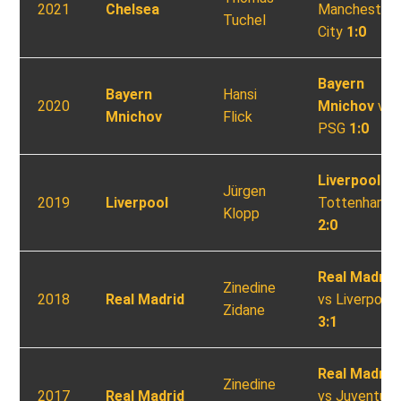
2021
Chelsea
Manchester
Tuchel
City
1:0
Bayern
Bayern
Hansi
2020
Mnichov
vs
Mnichov
Flick
PSG
1:0
Liverpool
vs
Jürgen
2019
Liverpool
Tottenham
Klopp
2:0
Real Madrid
Zinedine
2018
Real Madrid
vs Liverpool
Zidane
3:1
Real Madrid
Zinedine
2017
Real Madrid
vs Juventus