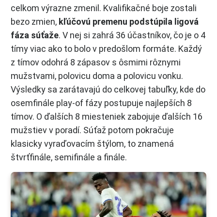
celkom výrazne zmenil. Kvalifikačné boje zostali
bezo zmien,
kľúčovú premenu podstúpila ligová
fáza súťaže
. V nej si zahrá 36 účastníkov, čo je o 4
tímy viac ako to bolo v predošlom formáte. Každý
z tímov odohrá 8 zápasov s ôsmimi rôznymi
mužstvami, polovicu doma a polovicu vonku.
Výsledky sa zarátavajú do celkovej tabuľky, kde do
osemfinále play-of fázy postupuje najlepších 8
tímov. O ďalších 8 miesteniek zabojuje ďalších 16
mužstiev v poradí. Súťaž potom pokračuje
klasicky vyraďovacím štýlom, to znamená
štvrťfinále, semifinále a finále.