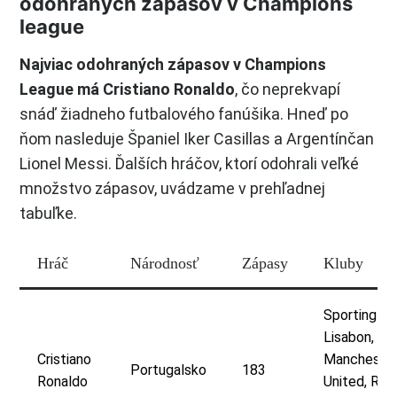
odohraných zápasov v Champions
league
Najviac odohraných zápasov v Champions
League má Cristiano Ronaldo
, čo neprekvapí
snáď žiadneho futbalového fanúšika. Hneď po
ňom nasleduje Španiel Iker Casillas a Argentínčan
Lionel Messi. Ďalších hráčov, ktorí odohrali veľké
množstvo zápasov, uvádzame v prehľadnej
tabuľke.
Hráč
Národnosť
Zápasy
Kluby
Sporting
Lisabon,
Cristiano
Mancheste
Portugalsko
183
Ronaldo
United, Rea