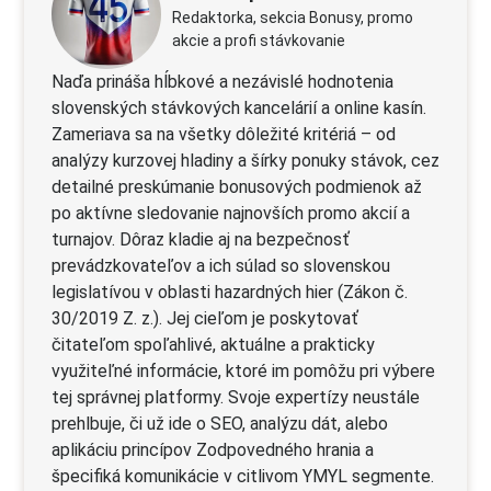
Redaktorka, sekcia Bonusy, promo
akcie a profi stávkovanie
Naďa prináša hĺbkové a nezávislé hodnotenia
slovenských stávkových kancelárií a online kasín.
Zameriava sa na všetky dôležité kritériá – od
analýzy kurzovej hladiny a šírky ponuky stávok, cez
detailné preskúmanie bonusových podmienok až
po aktívne sledovanie najnovších promo akcií a
turnajov. Dôraz kladie aj na bezpečnosť
prevádzkovateľov a ich súlad so slovenskou
legislatívou v oblasti hazardných hier (Zákon č.
30/2019 Z. z.). Jej cieľom je poskytovať
čitateľom spoľahlivé, aktuálne a prakticky
využiteľné informácie, ktoré im pomôžu pri výbere
tej správnej platformy. Svoje expertízy neustále
prehlbuje, či už ide o SEO, analýzu dát, alebo
aplikáciu princípov Zodpovedného hrania a
špecifiká komunikácie v citlivom YMYL segmente.