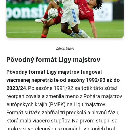
Zdroj: UEFA
Pôvodný formát Ligy majstrov
Pôvodný formát Ligy majstrov fungoval
viacmenej nepretržite od sezóny 1992/93 až do
2023/24
. Po sezóne 1991/92 sa totiž táto súťaž
reorganizovala a zmenila meno z Pohára majstrov
európskych krajín (PMEK) na Ligu majstrov.
Formát súťaže zahŕňal tri predkolá a hlavnú fázu,
ktorá mala viacero stupňov. Na prvom stupni sa
hralo v štvorčlenných skupinách, v ktorých hral