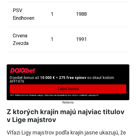
PSV
1
1988
Eindhoven
Crvena
1
1991
Zvezda
Doxxbet bonus až
10 000 €
+
275 free spinov
so skaut kodom
AFF1076
Zober bonus
18+ Ministerstvo financií varuje: Účasťou na hazardnej hre môže vzniknúť závislosť!
Reklama
Z ktorých krajín majú najviac titulov
v Lige majstrov
Víťazi Ligy majstrov podľa krajín jasne ukazujú, že