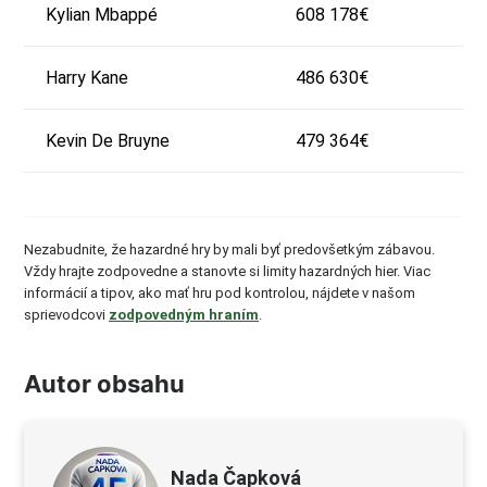
Kylian Mbappé
608 178€
Harry Kane
486 630€
Kevin De Bruyne
479 364€
Nezabudnite, že hazardné hry by mali byť predovšetkým zábavou.
Vždy hrajte zodpovedne a stanovte si limity hazardných hier. Viac
informácií a tipov, ako mať hru pod kontrolou, nájdete v našom
sprievodcovi
zodpovedným hraním
.
Autor obsahu
Nada Čapková