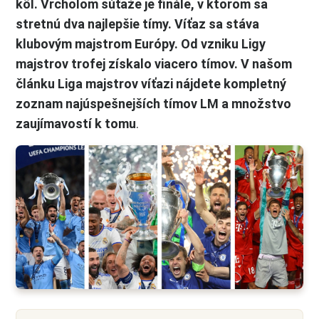
kôl. Vrcholom súťaže je finále, v ktorom sa
stretnú dva najlepšie tímy. Víťaz sa stáva
klubovým majstrom Európy. Od vzniku Ligy
majstrov trofej získalo viacero tímov. V našom
článku Liga majstrov víťazi nájdete kompletný
zoznam najúspešnejších tímov LM a množstvo
zaujímavostí k tomu
.