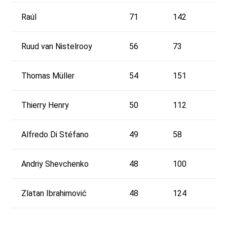
Raúl
71
142
Ruud van Nistelrooy
56
73
Thomas Müller
54
151
Thierry Henry
50
112
Alfredo Di Stéfano
49
58
Andriy Shevchenko
48
100
Zlatan Ibrahimović
48
124