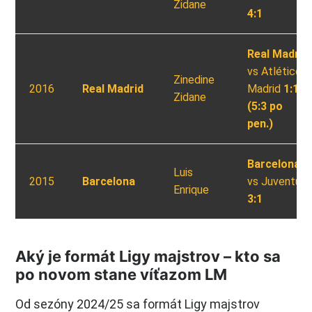
Zidane
4:1
Real Madrid
vs Atlético
Zinedine
2016
Real Madrid
Madrid
1:1
Zidane
(5:3 po
pen.)
Barcelona
Luis
2015
Barcelona
vs Juventus
Enrique
3:1
Aký je formát Ligy majstrov – kto sa
po novom stane víťazom LM
Od sezóny 2024/25 sa formát Ligy majstrov