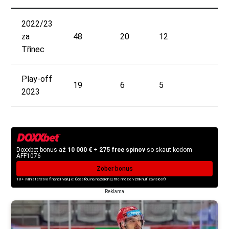
2022/23
za
48
20
12
32
Třinec
Play-off
19
6
5
11
2023
Doxxbet bonus až
10 000 €
+
275 free spinov
so skaut kodom
AFF1076
Zober bonus
18+ Ministerstvo financií varuje: Účasťou na hazardnej hre môže vzniknúť závislosť!
Reklama