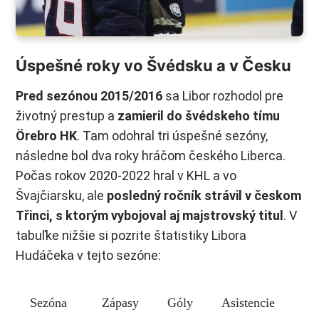
Úspešné roky vo Švédsku a v Česku
Pred sezónou 2015/2016
sa Libor rozhodol pre
životný prestup a
zamieril do švédskeho tímu
Örebro HK
. Tam odohral tri úspešné sezóny,
následne bol dva roky hráčom českého Liberca.
Počas rokov 2020-2022 hral v KHL a vo
Švajčiarsku, ale
posledný ročník strávil v českom
Třinci, s ktorým vybojoval aj majstrovský titul
. V
tabuľke nižšie si pozrite štatistiky Libora
Hudáčeka v tejto sezóne:
Sezóna
Zápasy
Góly
Asistencie
Bo