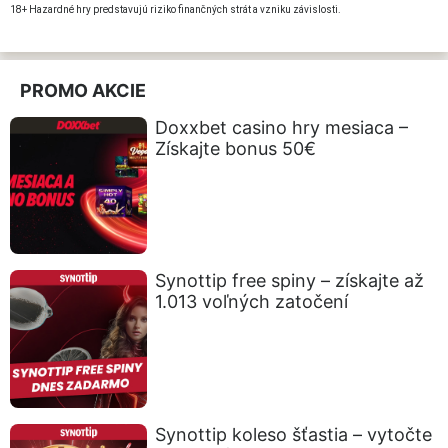
18+ Hazardné hry predstavujú riziko finančných strát a vzniku závislosti.
PROMO AKCIE
Doxxbet casino hry mesiaca –
Získajte bonus 50€
Synottip free spiny – získajte až
1.013 voľných zatočení
Synottip koleso šťastia – vytočte