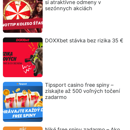
si atraktívne odmeny v
sezónnych akciách
DOXXbet stávka bez rizika 35 €
Tipsport casino free spiny –
získajte až 500 voľných točení
zadarmo
Niké free spiny zadarmo – Ako