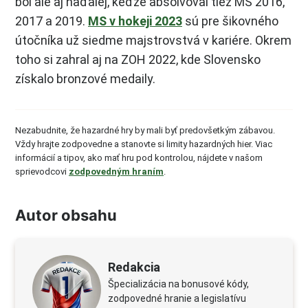
bol ale aj naďalej, keďže absolvoval tiež MS 2016,
2017 a 2019.
MS v hokeji 2023
sú pre šikovného
útočníka už siedme majstrovstvá v kariére. Okrem
toho si zahral aj na ZOH 2022, kde Slovensko
získalo bronzové medaily.
Nezabudnite, že hazardné hry by mali byť predovšetkým zábavou.
Vždy hrajte zodpovedne a stanovte si limity hazardných hier. Viac
informácií a tipov, ako mať hru pod kontrolou, nájdete v našom
sprievodcovi
zodpovedným hraním
.
Autor obsahu
Redakcia
Špecializácia na bonusové kódy,
zodpovedné hranie a legislatívu