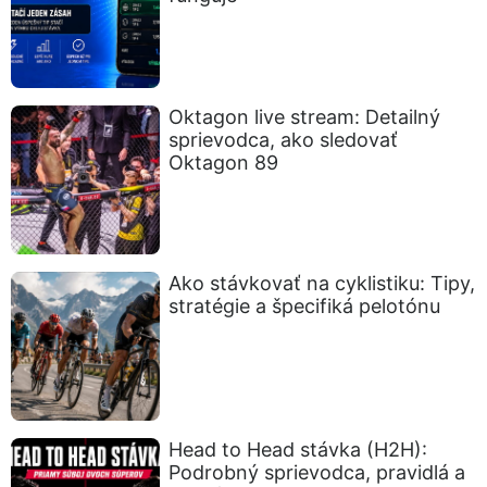
Oktagon live stream: Detailný
sprievodca, ako sledovať
Oktagon 89
Ako stávkovať na cyklistiku: Tipy,
stratégie a špecifiká pelotónu
Head to Head stávka (H2H):
Podrobný sprievodca, pravidlá a