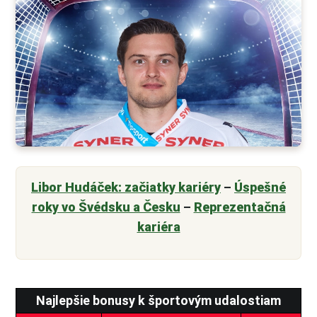
Libor Hudáček: začiatky kariéry
–
Úspešné
roky vo Švédsku a Česku
–
Reprezentačná
kariéra
Najlepšie bonusy k športovým udalostiam