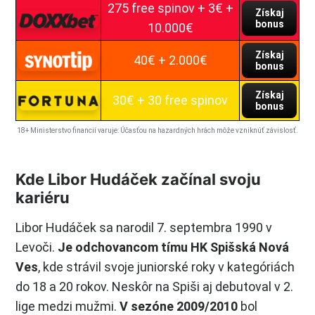
275 free spinov + 3€ +
Získaj
bonus
10.000€
Získaj
40€ + 2.000€
bonus
Získaj
30€ + 30 free spinov
bonus
18+ Ministerstvo financií varuje: Účasťou na hazardných hrách môže vzniknúť závislosť.
Kde Libor Hudáček začínal svoju
kariéru
Libor Hudáček sa narodil 7. septembra 1990 v
Levoči.
Je odchovancom tímu HK Spišská Nová
Ves
, kde strávil svoje juniorské roky v kategóriách
do 18 a 20 rokov. Neskôr na Spiši aj debutoval v 2.
lige medzi mužmi.
V sezóne 2009/2010
bol