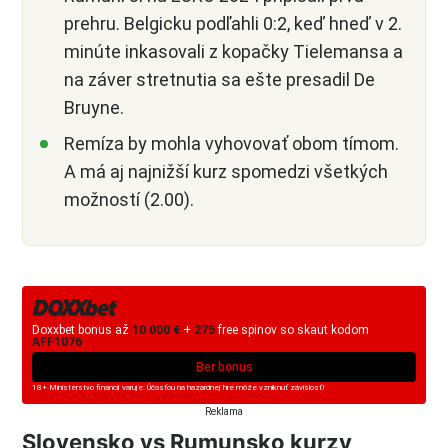
prehru. Belgicku podľahli 0:2, keď hneď v 2.
minúte inkasovali z kopačky Tielemansa a
na záver stretnutia sa ešte presadil De
Bruyne.
Remíza by mohla vyhovovať obom tímom.
A má aj najnižší kurz spomedzi všetkých
možností (2.00).
Doxxbet bonus až
10 000 €
+
275
free spinov so skaut kodom
AFF1076
Ber bonus
18+ Ministerstvo financií varuje: Účasťou na hazardnej hre môže vzniknúť závislosť!
Reklama
Slovensko vs Rumunsko kurzy