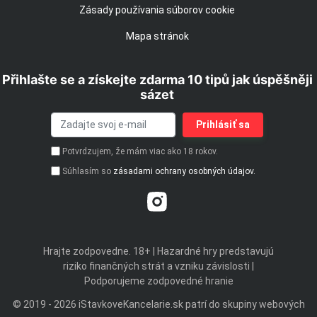
Zásady používania súborov cookie
Mapa stránok
Přihlašte se a získejte zdarma 10 tipů jak úspěšněji
sázet
Potvrdzujem, že mám viac ako 18 rokov.
Súhlasím so
zásadami ochrany osobných údajov.
Hrajte zodpovedne. 18+ | Hazardné hry predstavujú
riziko finančných strát a vzniku závislosti |
Podporujeme zodpovedné hranie
© 2019 - 2026 iStavkoveKancelarie.sk patrí do skupiny webových