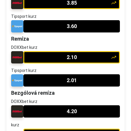
3.85
Tipsport kurz
3.60
Remíza
DOXXbet kurz
2.10
Tipsport kurz
2.01
Bezgólová remíza
DOXXbet kurz
4.20
kurz