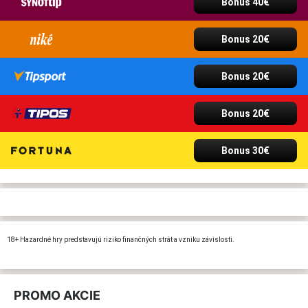
Bonus 40€
Bonus 20€
Bonus 20€
Bonus 20€
Bonus 30€
18+ Hazardné hry predstavujú riziko finančných strát a vzniku závislosti.
PROMO AKCIE