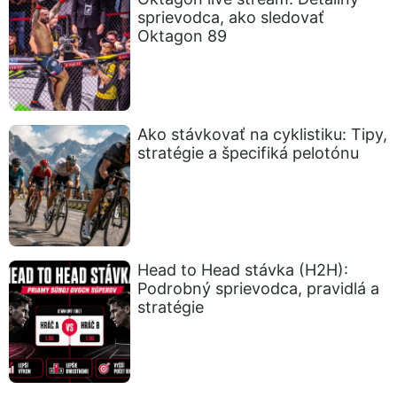
sprievodca, ako sledovať
Oktagon 89
Ako stávkovať na cyklistiku: Tipy,
stratégie a špecifiká pelotónu
Head to Head stávka (H2H):
Podrobný sprievodca, pravidlá a
stratégie