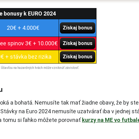
ie bonusy k EURO 2024
20€ + 4.000€
Získaj bonus
ree spinov 3€ + 10.000€
Získaj bonus
€ + stávka bez rizika
Získaj bonus
je: Účasťou na hazardných hrách môže vzniknúť závislosť.
u
oká a bohatá. Nemusíte tak mať žiadne obavy, že by ste 
 Stávky na Euro 2024 nemusíte uzatvárať iba v jednej st
aka tomu si ľahko môžete porovnať
kurzy na ME vo futbal