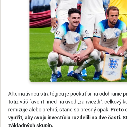
Alternatívnou stratégiou je počkať si na odohranie 
totiž váš favorit hneď na úvod „zahviezdi“, celkový ku
remizuje alebo prehrá, stane sa presný opak.
Preto 
využiť, aby svoju investíciu rozdelili na dve časti.
základných skupín.