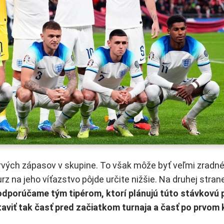
prvých zápasov v skupine. To však môže byť veľmi zradné
rz na jeho víťazstvo pôjde určite nižšie. Na druhej strane
odporúčame tým tipérom, ktorí plánujú túto stávkovú p
 Staviť tak časť pred začiatkom turnaja a časť po prvom 