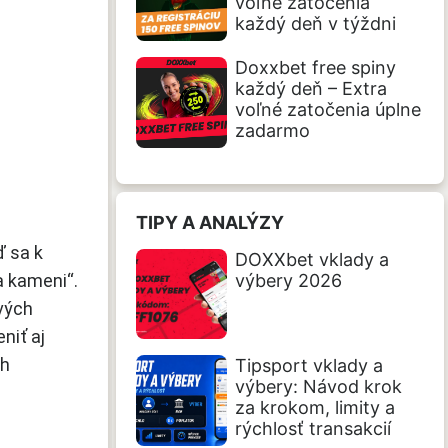
voľné zatočenia
každý deň v týždni
Doxxbet free spiny
každý deň – Extra
voľné zatočenia úplne
zadarmo
TIPY A ANALÝZY
ď sa k
DOXXbet vklady a
výbery 2026
a kameni“.
ivých
niť aj
ch
Tipsport vklady a
výbery: Návod krok
za krokom, limity a
rýchlosť transakcií