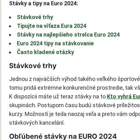
Stávky a tipy na Euro 2024:
Stávkové trhy
Tipujte na víťaza Eura 2024
Stávky na najlepšieho strelca Euro 2024
Euro 2024 tipy na stávkovanie
Často kladené otázky
Stávkové trhy
Jednou z najväčších výhod takého veľkého športovéh
tomu pridá extrémne konkurenčné prostredie, tak vš
K dispozícii máte už teraz stávky na to
Kto vyhrá Eu
skupinách. Postupom času budú stávkové príležitost
kurzy. Možností je teda naozaj veľa a preto vám od
stávkových kancelárií.
Obľúbené stávky na EURO 2024