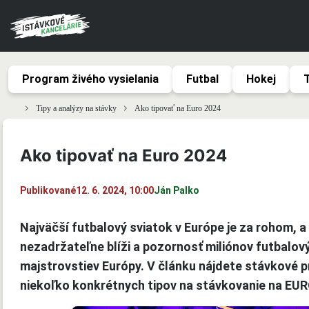
Program živého vysielania
Futbal
Hokej
Tipy a analýzy na stávky
Ako tipovať na Euro 2024
Ako tipovať na Euro 2024
Publikované
12. 6. 2024, 10:00
Ján Palko
Najväčší futbalový sviatok v Európe je za rohom, a
nezadržateľne blíži a pozornosť miliónov futbalov
majstrovstiev Európy. V článku nájdete stávkové pr
niekoľko konkrétnych tipov na stávkovanie na EUR