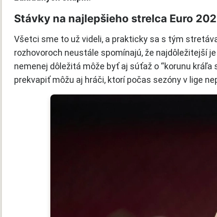
Stávky na najlepšieho strelca Euro 20
Všetci sme to už videli, a prakticky sa s tým stretáv
rozhovoroch neustále spomínajú, že najdôležitejší je 
nemenej dôležitá môže byť aj súťaž o “korunu kráľa st
prekvapiť môžu aj hráči, ktorí počas sezóny v lige n