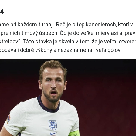
24
ame pri každom turnaji. Reč je o top kanonieroch, ktorí v
pre nich tímový úspech. Čo je do veľkej miery asi aj pra
relcov”. Táto stávka je skvelá v tom, že je veľmi otvore
epodávali dobré výkony a nezaznamenali veľa gólov.