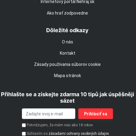
Internetový portál Nehraj.sk
Ako hrať zodpovedne
Dôležité odkazy
O nás
Kontakt
Zásady používania súborov cookie
Mapa stránok
Přihlašte se a získejte zdarma 10 tipů jak úspěšněji
sázet
Potvrdzujem, že mám viac ako 18 rokov.
Súhlasím so
zásadami ochrany osobných údajov.