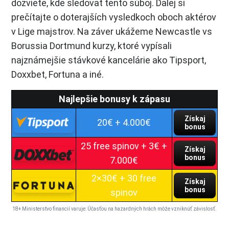
dozviete, kde sledovať tento súboj. Ďalej si
prečítajte o doterajších vysledkoch oboch aktérov
v Lige majstrov. Na záver ukážeme Newcastle vs
Borussia Dortmund kurzy, ktoré vypísali
najznámejšie stávkové kancelárie ako Tipsport,
Doxxbet, Fortuna a iné.
Najlepšie bonusy k zápasu
Získaj
20€ + 4.000€
bonus
25 free spinov + 3€ +
Získaj
bonus
7.000€
2×30€ + 30 free
Získaj
bonus
spinov
18+ Ministerstvo financií varuje: Účasťou na hazardných hrách môže vzniknúť závislosť.