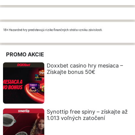
18+ Hazardné hry predstavujú riziko finančných strát a vzniku závislosti.
PROMO AKCIE
Doxxbet casino hry mesiaca –
Získajte bonus 50€
Synottip free spiny – získajte až
1.013 voľných zatočení