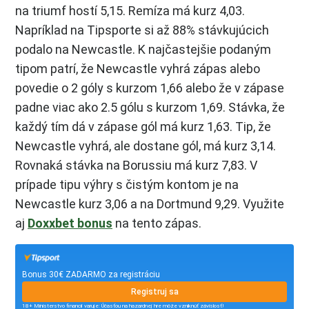
na triumf hostí 5,15. Remíza má kurz 4,03.
Napríklad na Tipsporte si až 88% stávkujúcich
podalo na Newcastle. K najčastejšie podaným
tipom patrí, že Newcastle vyhrá zápas alebo
povedie o 2 góly s kurzom 1,66 alebo že v zápase
padne viac ako 2.5 gólu s kurzom 1,69. Stávka, že
každý tím dá v zápase gól má kurz 1,63. Tip, že
Newcastle vyhrá, ale dostane gól, má kurz 3,14.
Rovnaká stávka na Borussiu má kurz 7,83. V
prípade tipu výhry s čistým kontom je na
Newcastle kurz 3,06 a na Dortmund 9,29. Využite
aj
Doxxbet bonus
na tento zápas.
Bonus 30€ ZADARMO za registráciu
Registruj sa
18+ Ministerstvo financií varuje: Účasťou na hazardnej hre môže vzniknúť závislosť!