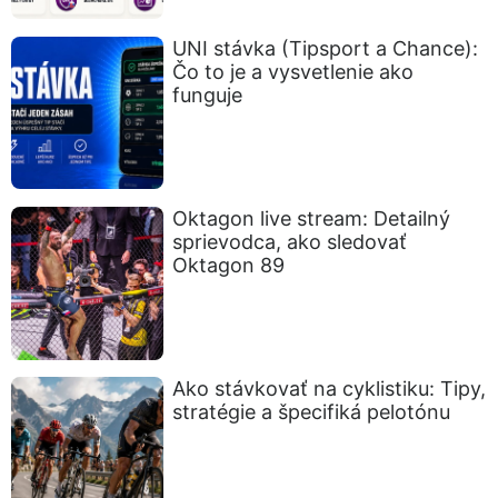
UNI stávka (Tipsport a Chance):
Čo to je a vysvetlenie ako
funguje
Oktagon live stream: Detailný
sprievodca, ako sledovať
Oktagon 89
Ako stávkovať na cyklistiku: Tipy,
stratégie a špecifiká pelotónu