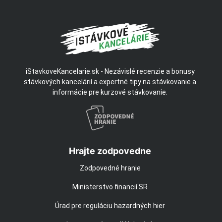
iStavkoveKancelarie.sk - Nezávislé recenzie a bonusy
stávkových kancelárií a expertné tipy na stávkovanie a
informácie pre kurzové stávkovanie.
Hrajte zodpovedne
Zodpovedné hranie
Ministerstvo financií SR
Úrad pre reguláciu hazardných hier