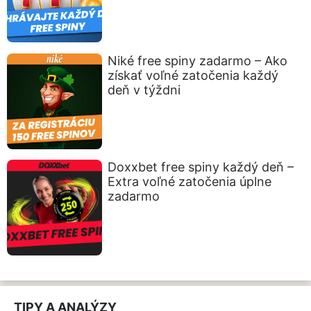
Niké free spiny zadarmo – Ako
získať voľné zatočenia každý
deň v týždni
Doxxbet free spiny každý deň –
Extra voľné zatočenia úplne
zadarmo
TIPY A ANALÝZY