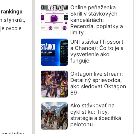
Online peňaženka
i rankingu
Skrill v stávkových
kanceláriách:
 štyrikrát,
Recenzia, poplatky a
je ovocie
limity
UNI stávka (Tipsport
a Chance): Čo to je a
vysvetlenie ako
funguje
Oktagon live stream:
Detailný sprievodca,
ako sledovať Oktagon
89
Ako stávkovať na
cyklistiku: Tipy,
stratégie a špecifiká
pelotónu
azovateľov