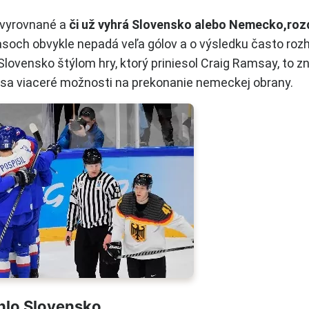
 vyrovnané a
či už vyhrá Slovensko alebo Nemecko,rozd
asoch obvykle nepadá veľa gólov a o výsledku často roz
 Slovensko štýlom hry, ktorý priniesol Craig Ramsay, to
 sa viaceré možnosti na prekonanie nemeckej obrany.
hlo Slovensko