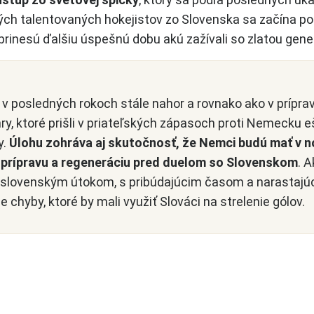
ých talentovaných hokejistov zo Slovenska sa začína p
 prinesú ďalšiu úspešnú dobu akú zažívali so zlatou gene
v posledných rokoch stále nahor a rovnako ako v prípra
y, ktoré prišli v priateľských zápasoch proti Nemecku e
y.
Úlohu zohráva aj skutočnosť, že Nemci budú mať v 
a prípravu a regeneráciu pred duelom so Slovenskom
. A
slovenským útokom, s pribúdajúcim časom a narastajú
hyby, ktoré by mali využiť Slováci na strelenie gólov.