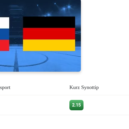
sport
Kurz Synottip
2.15