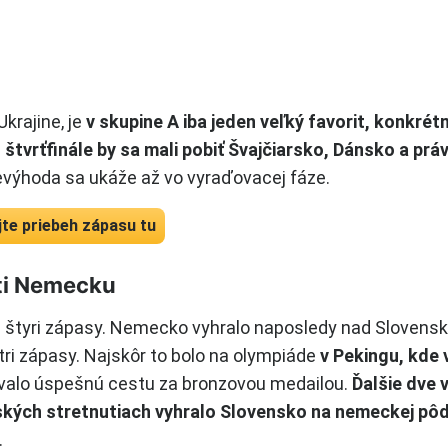
Ukrajine, je
v skupine A iba jeden veľký favorit, konkrétn
štvrťfinále by sa mali pobiť Švajčiarsko, Dánsko a prá
nevýhoda sa ukáže až vo vyraďovacej fáze.
jte priebeh zápasu tu
oti Nemecku
na štyri zápasy. Nemecko vyhralo naposledy nad Sloven
tri zápasy. Najskôr to bolo na olympiáde
v Pekingu, kde 
valo úspešnú cestu za bronzovou medailou.
Ďalšie dve 
ľských stretnutiach vyhralo Slovensko na nemeckej pô
.