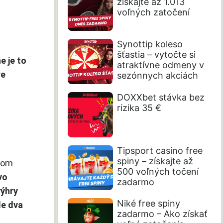
získajte až 1.013
voľných zatočení
Synottip koleso
šťastia – vytočte si
e je to
atraktívne odmeny v
ve
sezónnych akciách
DOXXbet stávka bez
rizika 35 €
Tipsport casino free
spiny – získajte až
skom
500 voľných točení
vo
zadarmo
výhry
Niké free spiny
de dva
zadarmo – Ako získať