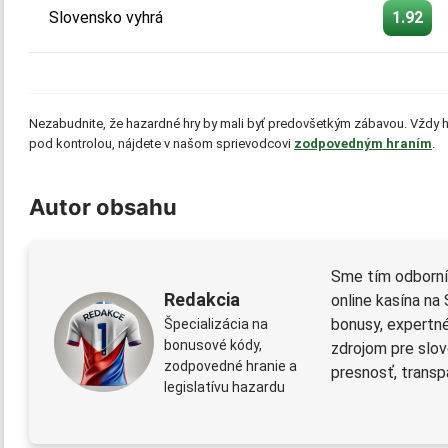
Slovensko vyhrá
1.92
Nezabudnite, že hazardné hry by mali byť predovšetkým zábavou. Vždy hraj
pod kontrolou, nájdete v našom sprievodcovi
zodpovedným hraním
.
Autor obsahu
Sme tím odborní
Redakcia
online kasína na
bonusy, expertné
Špecializácia na
bonusové kódy,
zdrojom pre slov
zodpovedné hranie a
presnosť, transp
legislatívu hazardu