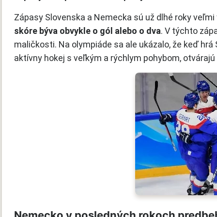
Zápasy Slovenska a Nemecka sú už dlhé roky veľmi
skóre býva obvykle o gól alebo o dva
. V týchto záp
maličkosti. Na olympiáde sa ale ukázalo, že keď hrá
aktívny hokej s veľkým a rýchlym pohybom, otvárajú
Nemecko v posledných rokoch predbe