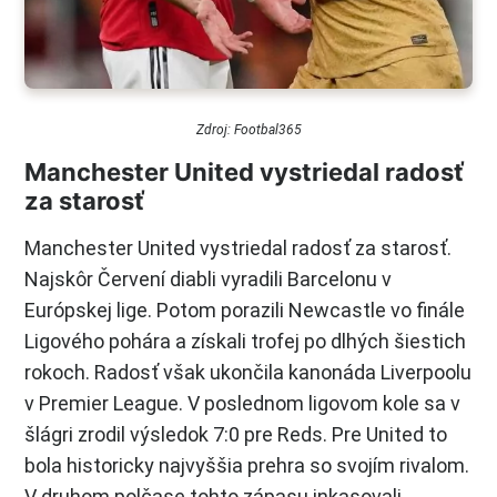
Zdroj: Footbal365
Manchester United vystriedal radosť
za starosť
Manchester United vystriedal radosť za starosť.
Najskôr Červení diabli vyradili Barcelonu v
Európskej lige. Potom porazili Newcastle vo finále
Ligového pohára a získali trofej po dlhých šiestich
rokoch. Radosť však ukončila kanonáda Liverpoolu
v Premier League. V poslednom ligovom kole sa v
šlágri zrodil výsledok 7:0 pre Reds. Pre United to
bola historicky najvyššia prehra so svojím rivalom.
V druhom polčase tohto zápasu inkasovali