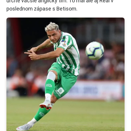
určite väčšie anglický tím. To mal ale aj Real v
poslednom zápase s Betisom.