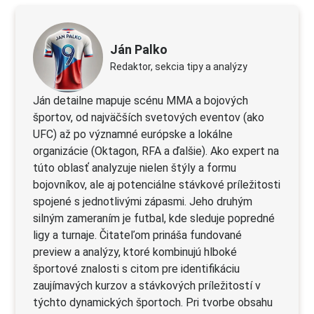
Ján Palko
Redaktor, sekcia tipy a analýzy
Ján detailne mapuje scénu MMA a bojových
športov, od najväčších svetových eventov (ako
UFC) až po významné európske a lokálne
organizácie (Oktagon, RFA a ďalšie). Ako expert na
túto oblasť analyzuje nielen štýly a formu
bojovníkov, ale aj potenciálne stávkové príležitosti
spojené s jednotlivými zápasmi. Jeho druhým
silným zameraním je futbal, kde sleduje popredné
ligy a turnaje. Čitateľom prináša fundované
preview a analýzy, ktoré kombinujú hlboké
športové znalosti s citom pre identifikáciu
zaujímavých kurzov a stávkových príležitostí v
týchto dynamických športoch. Pri tvorbe obsahu