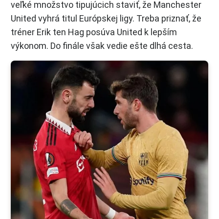
veľké množstvo tipujúcich staviť, že Manchester
United vyhrá titul Európskej ligy. Treba priznať, že
tréner Erik ten Hag posúva United k lepším
výkonom. Do finále však vedie ešte dlhá cesta.