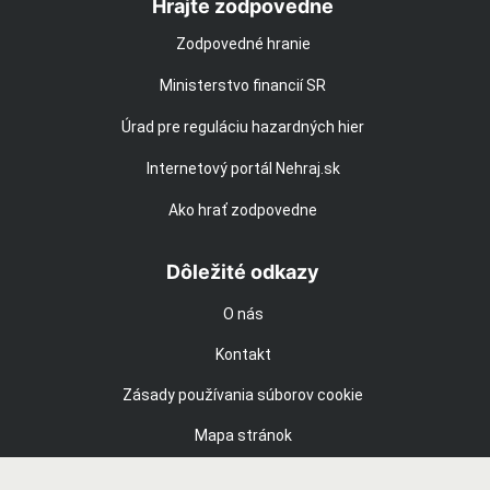
Hrajte zodpovedne
Zodpovedné hranie
Ministerstvo financií SR
Úrad pre reguláciu hazardných hier
Internetový portál Nehraj.sk
Ako hrať zodpovedne
Dôležité odkazy
O nás
Kontakt
Zásady používania súborov cookie
Mapa stránok