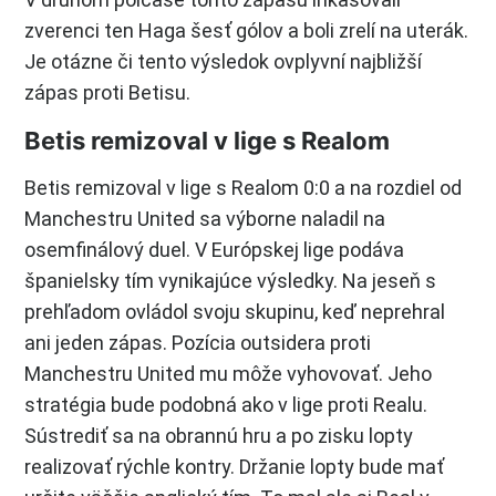
zverenci ten Haga šesť gólov a boli zrelí na uterák.
Je otázne či tento výsledok ovplyvní najbližší
zápas proti Betisu.
Betis remizoval v lige s Realom
Betis remizoval v lige s Realom 0:0 a na rozdiel od
Manchestru United sa výborne naladil na
osemfinálový duel. V Európskej lige podáva
španielsky tím vynikajúce výsledky. Na jeseň s
prehľadom ovládol svoju skupinu, keď neprehral
ani jeden zápas. Pozícia outsidera proti
Manchestru United mu môže vyhovovať. Jeho
stratégia bude podobná ako v lige proti Realu.
Sústrediť sa na obrannú hru a po zisku lopty
realizovať rýchle kontry. Držanie lopty bude mať