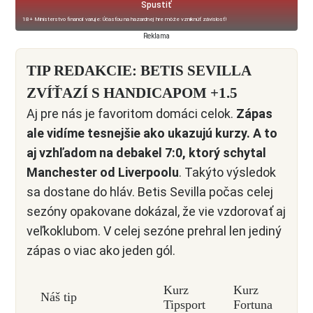
Spustiť
18+ Ministerstvo financií varuje: Účasťou na hazardnej hre môže vzniknúť závislosť!
Reklama
TIP REDAKCIE: BETIS SEVILLA
ZVÍŤAZÍ S HANDICAPOM +1.5
Aj pre nás je favoritom domáci celok.
Zápas
ale vidíme tesnejšie ako ukazujú kurzy. A to
aj vzhľadom na debakel 7:0, ktorý schytal
Manchester od Liverpoolu
. Takýto výsledok
sa dostane do hláv. Betis Sevilla počas celej
sezóny opakovane dokázal, že vie vzdorovať aj
veľkoklubom. V celej sezóne prehral len jediný
zápas o viac ako jeden gól.
Kurz
Kurz
Náš tip
Tipsport
Fortuna