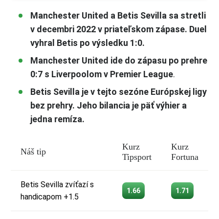
Manchester United a Betis Sevilla sa stretli
v decembri 2022 v priateľskom zápase. Duel
vyhral Betis po výsledku 1:0.
Manchester United ide do zápasu po prehre
0:7 s Liverpoolom v Premier League
.
Betis Sevilla je v tejto sezóne Európskej ligy
bez prehry. Jeho bilancia je päť výhier a
jedna remíza.
Kurz
Kurz
Náš tip
Tipsport
Fortuna
Betis Sevilla zvíťazí s
1.66
1.71
handicapom +1.5