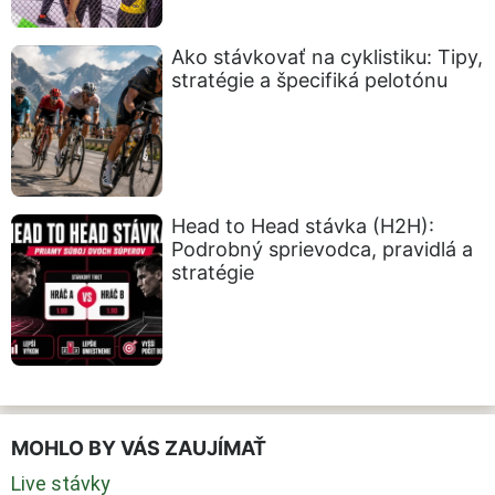
Ako stávkovať na cyklistiku: Tipy,
stratégie a špecifiká pelotónu
Head to Head stávka (H2H):
Podrobný sprievodca, pravidlá a
stratégie
MOHLO BY VÁS ZAUJÍMAŤ
Live stávky