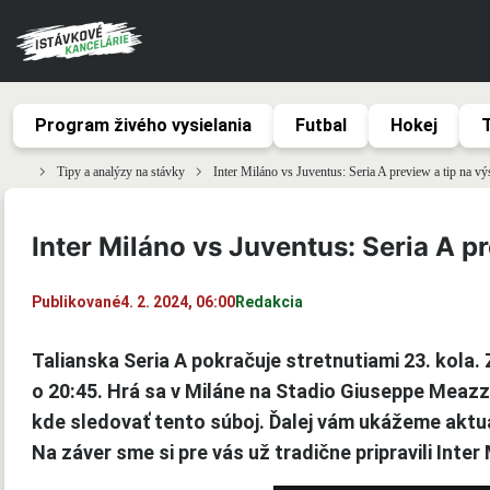
Program živého vysielania
Futbal
Hokej
Tipy a analýzy na stávky
Inter Miláno vs Juventus: Seria A preview a tip na v
Inter Miláno vs Juventus: Seria A p
Publikované
4. 2. 2024, 06:00
Redakcia
Talianska Seria A pokračuje stretnutiami 23. kola.
o 20:45. Hrá sa v Miláne na Stadio Giuseppe Meazz
kde sledovať tento súboj. Ďalej vám ukážeme aktuá
Na záver sme si pre vás už tradične pripravili Inte