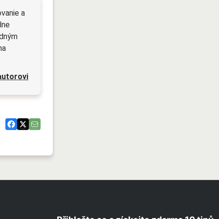
vanie a
lne
odným
na
autorovi