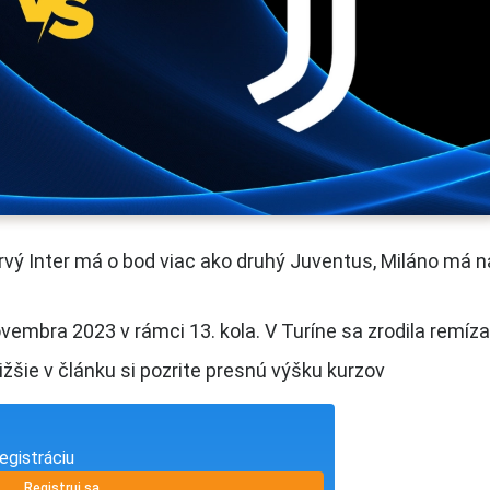
 Prvý Inter má o bod viac ako druhý Juventus, Miláno má 
vembra 2023 v rámci 13. kola. V Turíne sa zrodila remíza
žšie v článku si pozrite presnú výšku kurzov
gistráciu
Registruj sa