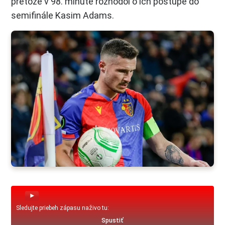
pretože v 98. minúte rozhodol o ich postupe do
semifinále Kasim Adams.
Sledujte priebeh zápasu naživo tu:
Spustiť