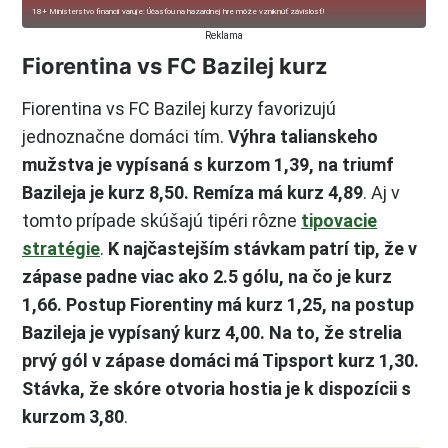
18+ Ministerstvo financií varuje: Účasťou na hazardnej hre môže vzniknúť závislosť!
Reklama
Fiorentina vs FC Bazilej kurz
Fiorentina vs FC Bazilej kurzy favorizujú
jednoznačne domáci tím.
Výhra talianskeho
mužstva je vypísaná s kurzom 1,39, na triumf
Bazileja je kurz 8,50. Remíza má kurz 4,89
. Aj v
tomto prípade skúšajú tipéri rôzne
tipovacie
stratégie
.
K najčastejším stávkam patrí tip, že v
zápase padne viac ako 2.5 gólu, na čo je kurz
1,66. Postup Fiorentiny má kurz 1,25, na postup
Bazileja je vypísaný kurz 4,00. Na to, že strelia
prvý gól v zápase domáci má Tipsport kurz 1,30.
Stávka, že skóre otvoria hostia je k dispozícii s
kurzom 3,80
.