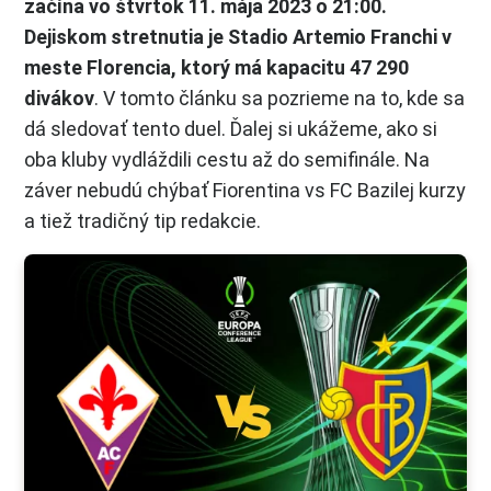
začína vo štvrtok 11. mája 2023 o 21:00.
Dejiskom stretnutia je Stadio Artemio Franchi v
meste Florencia, ktorý má kapacitu 47 290
divákov
. V tomto článku sa pozrieme na to, kde sa
dá sledovať tento duel. Ďalej si ukážeme, ako si
oba kluby vydláždili cestu až do semifinále. Na
záver nebudú chýbať Fiorentina vs FC Bazilej kurzy
a tiež tradičný tip redakcie.