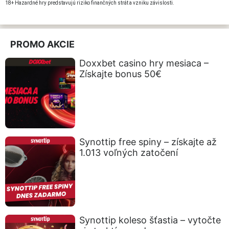
18+ Hazardné hry predstavujú riziko finančných strát a vzniku závislosti.
PROMO AKCIE
Doxxbet casino hry mesiaca –
Získajte bonus 50€
Synottip free spiny – získajte až
1.013 voľných zatočení
Synottip koleso šťastia – vytočte