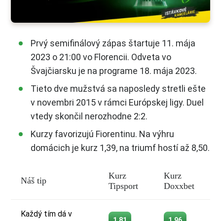
Prvý semifinálový zápas štartuje 11. mája
2023 o 21:00 vo Florencii. Odveta vo
Švajčiarsku je na programe 18. mája 2023.
Tieto dve mužstvá sa naposledy stretli ešte
v novembri 2015 v rámci Európskej ligy. Duel
vtedy skončil nerozhodne 2:2.
Kurzy favorizujú Fiorentinu. Na výhru
domácich je kurz 1,39, na triumf hostí až 8,50.
Kurz
Kurz
Náš tip
Tipsport
Doxxbet
Každý tím dá v
1.81
1.96