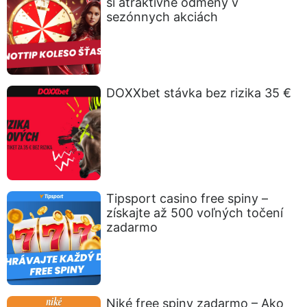
si atraktívne odmeny v
sezónnych akciách
DOXXbet stávka bez rizika 35 €
Tipsport casino free spiny –
získajte až 500 voľných točení
zadarmo
Niké free spiny zadarmo – Ako