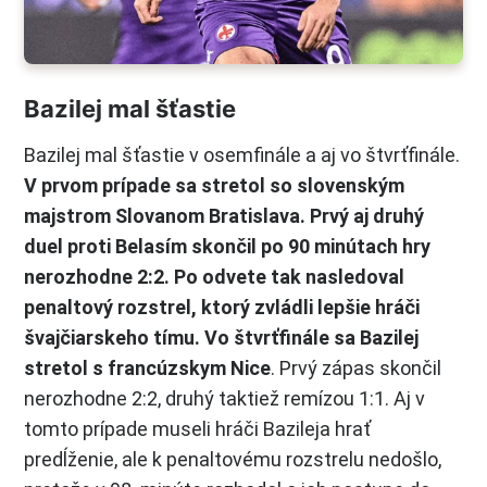
Bazilej mal šťastie
Bazilej mal šťastie v osemfinále a aj vo štvrťfinále.
V prvom prípade sa stretol so slovenským
majstrom Slovanom Bratislava. Prvý aj druhý
duel proti Belasím skončil po 90 minútach hry
nerozhodne 2:2. Po odvete tak nasledoval
penaltový rozstrel, ktorý zvládli lepšie hráči
švajčiarskeho tímu. Vo štvrťfinále sa Bazilej
stretol s francúzskym Nice
. Prvý zápas skončil
nerozhodne 2:2, druhý taktiež remízou 1:1. Aj v
tomto prípade museli hráči Bazileja hrať
predĺženie, ale k penaltovému rozstrelu nedošlo,