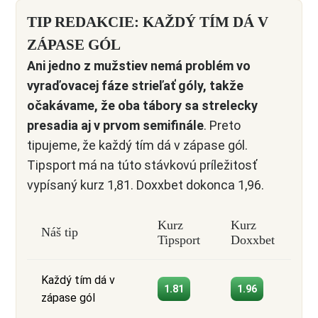
TIP REDAKCIE: KAŽDÝ TÍM DÁ V
ZÁPASE GÓL
Ani jedno z mužstiev nemá problém vo
vyraďovacej fáze strieľať góly, takže
očakávame, že oba tábory sa strelecky
presadia aj v prvom semifinále
. Preto
tipujeme, že každý tím dá v zápase gól.
Tipsport má na túto stávkovú príležitosť
vypísaný kurz 1,81. Doxxbet dokonca 1,96.
Kurz
Kurz
Náš tip
Tipsport
Doxxbet
Každý tím dá v
1.81
1.96
zápase gól