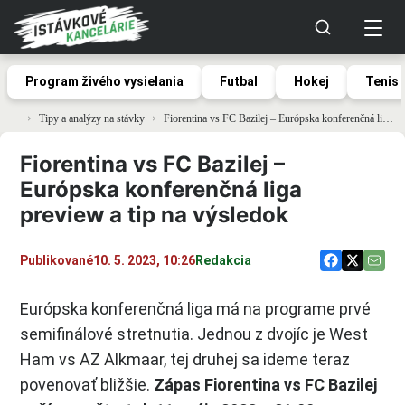
Program živého vysielania
Futbal
Hokej
Tenis
Tipy a analýzy na stávky
Fiorentina vs FC Bazilej – Európska konferenčná liga preview a tip na výsledok
Fiorentina vs FC Bazilej –
Európska konferenčná liga
preview a tip na výsledok
Publikované
10. 5. 2023, 10:26
Redakcia
Európska konferenčná liga má na programe prvé
semifinálové stretnutia. Jednou z dvojíc je West
Ham vs AZ Alkmaar, tej druhej sa ideme teraz
povenovať bližšie.
Zápas Fiorentina vs FC Bazilej