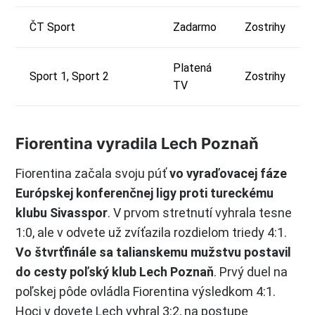
ČT Sport
Zadarmo
Zostrihy
Platená
Sport 1, Sport 2
Zostrihy
TV
Fiorentina vyradila Lech Poznaň
Fiorentina začala svoju púť
vo vyraďovacej fáze
Európskej konferenčnej ligy proti tureckému
klubu Sivasspor
. V prvom stretnutí vyhrala tesne
1:0, ale v odvete už zvíťazila rozdielom triedy 4:1.
Vo štvrťfinále sa talianskemu mužstvu postavil
do cesty poľský klub Lech Poznaň
. Prvý duel na
poľskej pôde ovládla Fiorentina výsledkom 4:1.
Hoci v dovete Lech vyhral 3:2, na postupe