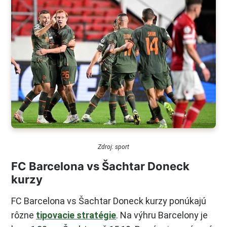
Zdroj: sport
FC Barcelona vs Šachtar Doneck
kurzy
FC Barcelona vs Šachtar Doneck kurzy ponúkajú
rôzne
tipovacie stratégie
. Na výhru Barcelony je