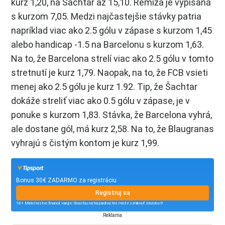
kurz 1,20, na Šachtar až 15,10. Remíza je vypísaná
s kurzom 7,05. Medzi najčastejšie stávky patria
napríklad viac ako 2.5 gólu v zápase s kurzom 1,45
alebo handicap -1.5 na Barcelonu s kurzom 1,63.
Na to, že Barcelona strelí viac ako 2.5 gólu v tomto
stretnutí je kurz 1,79. Naopak, na to, že FCB vsieti
menej ako 2.5 gólu je kurz 1.92. Tip, že Šachtar
dokáže streliť viac ako 0.5 gólu v zápase, je v
ponuke s kurzom 1,83. Stávka, že Barcelona vyhrá,
ale dostane gól, má kurz 2,58. Na to, že Blaugranas
vyhrajú s čistým kontom je kurz 1,99.
Bonus 30€ ZADARMO za registráciu
Registruj sa
18+ Ministerstvo financií varuje: Účasťou na hazardnej hre môže vzniknúť závislosť!
Reklama