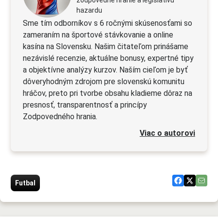
hazardu
Sme tím odborníkov s 6 ročnými skúsenosťami so
zameraním na športové stávkovanie a online
kasína na Slovensku. Našim čitateľom prinášame
nezávislé recenzie, aktuálne bonusy, expertné tipy
a objektívne analýzy kurzov. Naším cieľom je byť
dôveryhodným zdrojom pre slovenskú komunitu
hráčov, preto pri tvorbe obsahu kladieme dôraz na
presnosť, transparentnosť a princípy
Zodpovedného hrania.
Viac o autorovi
Futbal