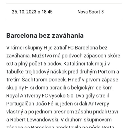
25. 10. 2023 o 18:45
Nova Sport 3
Barcelona bez zaváhania
V rámci skupiny H je zatiaľ FC Barcelona bez
zaváhania. Mužstvo má po dvoch zápasoch skóre
6:0 a plný počet 6 bodov. Katalánci tak majú v
tabuľke trojbodový náskok pred druhým Portom a
tretím Šachtarom Doneck. Hneď v prvom zápase
skupiny H si doma poradili s belgickým celkom
Royal Antverpy FC vysoko 5:0. Dva góly strelil
Portugalčan João Félix, jeden si dali Antverpy
vlastný a po jednom presnom zásahu pridali Gavi
a Robert Lewandowski. V druhom skupinovom
zápase sa Barcelona predstavila na pôde Porta,