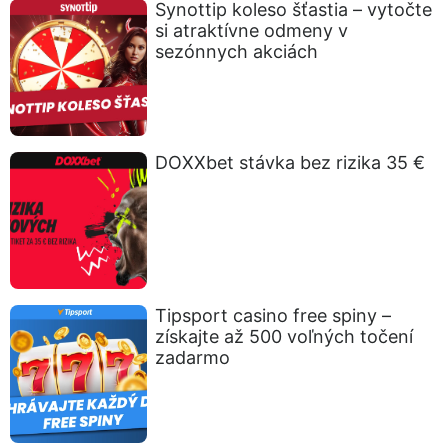
Synottip koleso šťastia – vytočte
si atraktívne odmeny v
sezónnych akciách
DOXXbet stávka bez rizika 35 €
Tipsport casino free spiny –
získajte až 500 voľných točení
zadarmo