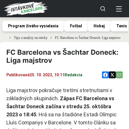
Program živého vysielania
Futbal
Hokej
Tenis
Tipy a analýzy na stávky
FC Barcelona vs Šachtar Doneck: Liga majstrov
FC Barcelona vs Šachtar Doneck:
Liga majstrov
Publikované
25. 10. 2023, 10:11
Redakcia
Liga majstrov pokračuje tretími stretnutiami v
základných skupinách.
Zápas FC Barcelona vs
Šachtar Doneck začína v stredu 25. októbra
2023 o 18:45
. Hrá sa na štadióne Estadi Olímpic
Lluís Companys v Barcelone. V tomto článku sa