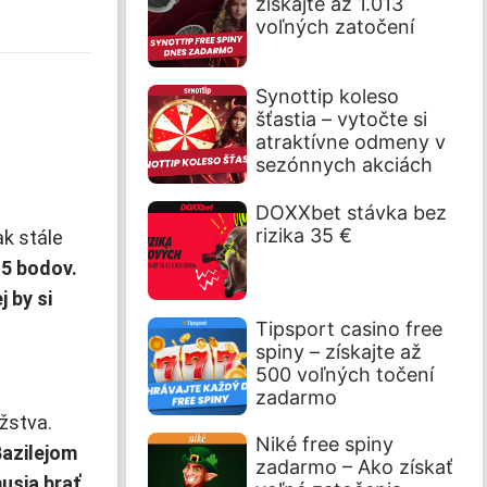
získajte až 1.013
voľných zatočení
Synottip koleso
šťastia – vytočte si
atraktívne odmeny v
sezónnych akciách
DOXXbet stávka bez
rizika 35 €
ak stále
 5 bodov.
 by si
Tipsport casino free
spiny – získajte až
500 voľných točení
zadarmo
užstva.
Niké free spiny
Bazilejom
zadarmo – Ako získať
musia brať