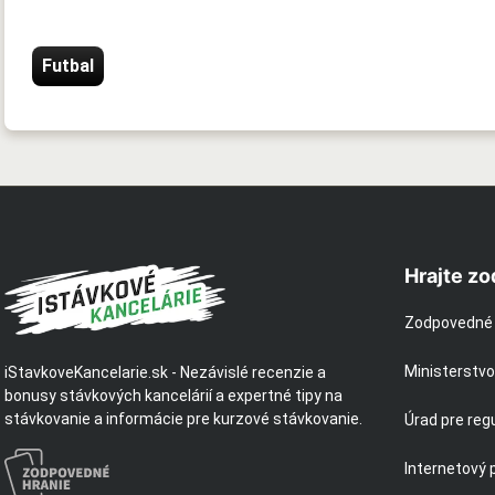
Futbal
Hrajte z
Zodpovedné 
Ministerstvo
iStavkoveKancelarie.sk - Nezávislé recenzie a
bonusy stávkových kancelárií a expertné tipy na
stávkovanie a informácie pre kurzové stávkovanie.
Úrad pre reg
Internetový 