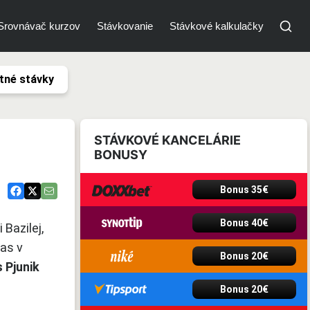
Srovnávač kurzov
Stávkovanie
Stávkové kalkulačky
tné stávky
STÁVKOVÉ KANCELÁRIE
BONUSY
Bonus 35€
Bonus 40€
Bazilej,
pas v
Bonus 20€
 Pjunik
Bonus 20€