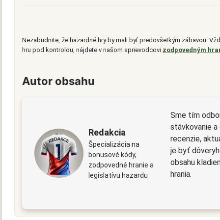
Nezabudnite, že hazardné hry by mali byť predovšetkým zábavou. Vždy h
hru pod kontrolou, nájdete v našom sprievodcovi
zodpovedným hra
Autor obsahu
Sme tím odbor
stávkovanie a 
Redakcia
recenzie, aktu
Špecializácia na
je byť dôvery
bonusové kódy,
obsahu kladie
zodpovedné hranie a
hrania.
legislatívu hazardu