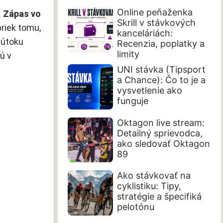
Online peňaženka
. Zápas vo
Skrill v stávkových
priek tomu,
kanceláriách:
 útoku
Recenzia, poplatky a
limity
ú v
UNI stávka (Tipsport
a Chance): Čo to je a
vysvetlenie ako
funguje
Oktagon live stream:
Detailný sprievodca,
ako sledovať Oktagon
89
Ako stávkovať na
cyklistiku: Tipy,
stratégie a špecifiká
pelotónu