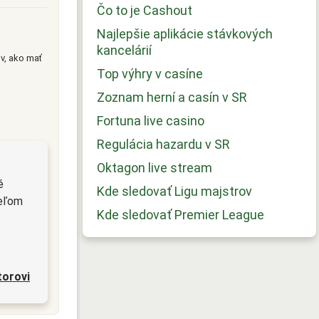
Čo to je Cashout
Najlepšie aplikácie stávkových
kancelárií
ov, ako mať
Top výhry v casíne
Zoznam herní a casín v SR
Fortuna live casino
Regulácia hazardu v SR
Oktagon live stream
é
Kde sledovať Ligu majstrov
ieľom
Kde sledovať Premier League
torovi