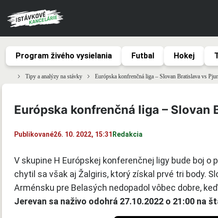
Program živého vysielania
Futbal
Hokej
Tipy a analýzy na stávky
Európska konfrenčná liga – Slovan Bratislava vs Pju
Európska konfrenčná liga – Slovan B
Publikované
26. 10. 2022, 15:31
Redakcia
V skupine H Európskej konferenčnej ligy bude boj o pr
chytil sa však aj Žalgiris, ktorý získal prvé tri body
Arménsku pre Belasých nedopadol vôbec dobre, keď 
Jerevan sa naživo odohrá 27.10.2022 o 21:00 na š