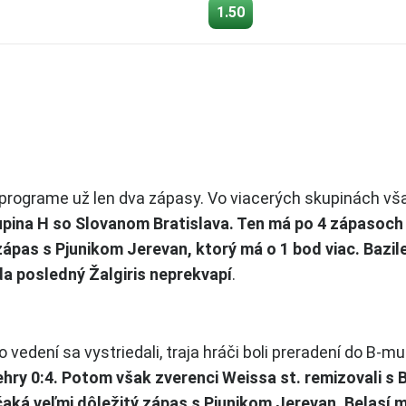
1.50
n
 programe už len dva zápasy. Vo viacerých skupinách vš
pina H so Slovanom Bratislava. Ten má po 4 zápasoch
pas s Pjunikom Jerevan, ktorý má o 1 bod viac. Bazilej
da posledný Žalgiris neprekvapí
.
 vedení sa vystriedali, traja hráči boli preradení do B-m
rehry 0:4. Potom však zverenci Weissa st. remizovali s 
 čaká veľmi dôležitý zápas s Pjunikom Jerevan. Belasí 