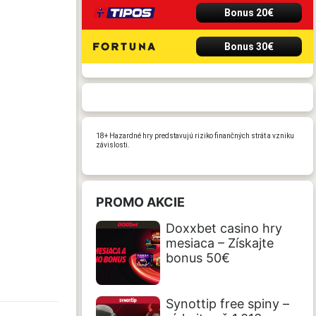
Bonus 20€
Bonus 30€
18+ Hazardné hry predstavujú riziko finančných strát a vzniku
závislosti.
PROMO AKCIE
Doxxbet casino hry
mesiaca – Získajte
bonus 50€
Synottip free spiny –