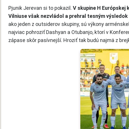
Pjunik Jerevan si to pokazil.
V skupine H Európskej 
Vilniuse však nezvládol a prehral tesným výsledok 
ako jeden z outsiderov skupiny, sú výkony arménsk
najviac pohroziť Dashyan a Otubanjo, ktorí v Konferen
zápase skôr pasívnejší. Hroziť tak budú najmä z brej