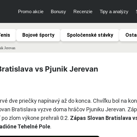
Promo akcie
Bonusy
Recenzie
Tipy a analýzy
Tenis
Bojové športy
Spoločenské stávky
Osta
nik Jerevan
ratislava vs Pjunik Jerevan
vé dve priečky napínavý až do konca. Chvíľku bol na koni 
. Slovan Bratislava vyzve doma hráčov Pjuniku Jerevan. Zá
po zlom výkone prehrali 0:2.
Zápas Slovan Bratislava vs
tadióne Tehelné Pole
.