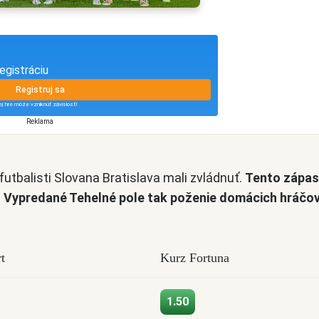
gistráciu
Registruj sa
ej hre môže vzniknúť závislosť!
Reklama
futbalisti Slovana Bratislava mali zvládnuť.
Tento zápas
ý. Vypredané Tehelné pole tak poženie domácich hráčov
t
Kurz Fortuna
1.50