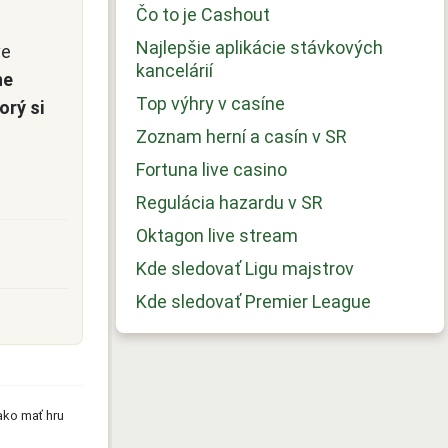
Čo to je Cashout
Najlepšie aplikácie stávkových
ve
kancelárií
ne
Top výhry v casíne
orý si
Zoznam herní a casín v SR
Fortuna live casino
Regulácia hazardu v SR
Oktagon live stream
Kde sledovať Ligu majstrov
Kde sledovať Premier League
ako mať hru