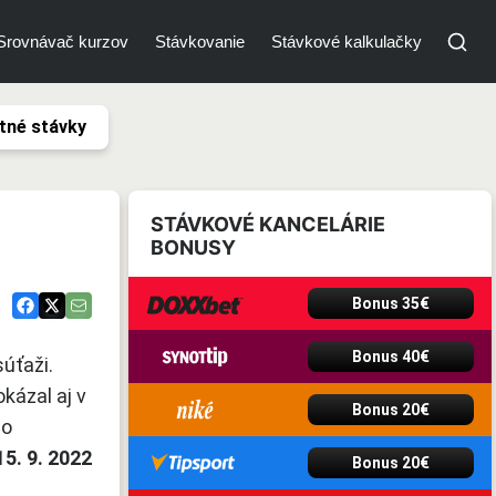
Srovnávač kurzov
Stávkovanie
Stávkové kalkulačky
tné stávky
STÁVKOVÉ KANCELÁRIE
BONUSY
Bonus 35€
Bonus 40€
úťaži.
kázal aj v
Bonus 20€
do
5. 9. 2022
Bonus 20€