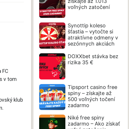
získajte až 1.013
voľných zatočení
Synottip koleso
šťastia – vytočte si
atraktívne odmeny v
sezónnych akciách
DOXXbet stávka bez
rizika 35 €
a FC
as v tom
Tipsport casino free
spiny – získajte až
500 voľných točení
ovský klub
zadarmo
m.
Niké free spiny
zadarmo – Ako získať