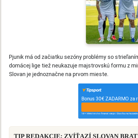
Pjunik má od začiatku sezóny problémy so strieľaním
domácej lige tiež neukazuje majstrovskú formu z min
Slovan je jednoznačne na prvom mieste.
Bonus 30€ ZADARMO za re
18+ Ministerstvo financií varuje: Účasťou na hazardn
TIP REDAKCIE: ZVÍŤAZÍ SLOVAN BRAT