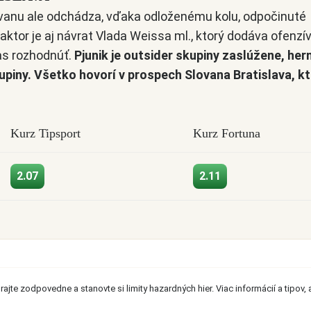
revanu ale odchádza, vďaka odloženému kolu, odpočinuté
faktor je aj návrat Vlada Weissa ml., ktorý dodáva ofenzí
pas rozhodnúť.
Pjunik je outsider skupiny zaslúžene, her
piny. Všetko hovorí v prospech Slovana Bratislava, kt
Kurz Tipsport
Kurz Fortuna
2.07
2.11
te zodpovedne a stanovte si limity hazardných hier. Viac informácií a tipov, 