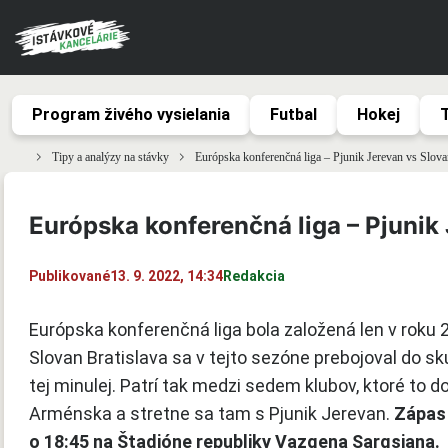
Program živého vysielania
Futbal
Hokej
Tipy a analýzy na stávky
Európska konferenčná liga – Pjunik Jerevan vs Slova
Európska konferenčná liga – Pjunik 
Publikované
13. 9. 2022, 14:34
Redakcia
Európska konferenčná liga bola založená len v roku 
Slovan Bratislava sa v tejto sezóne prebojoval do sk
tej minulej. Patrí tak medzi sedem klubov, ktoré to 
Arménska a stretne sa tam s Pjunik Jerevan.
Zápas 
o 18:45 na Štadióne republiky Vazgena Sargsjana.