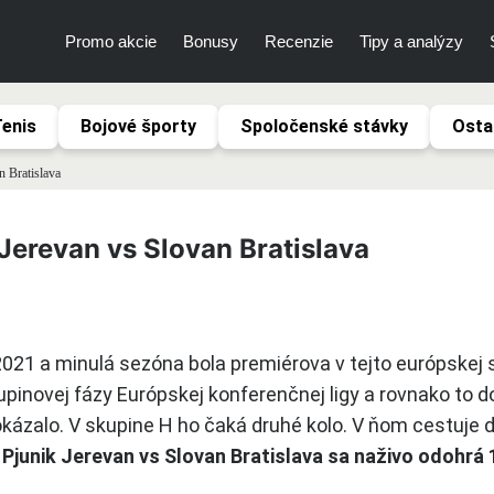
Promo akcie
Bonusy
Recenzie
Tipy a analýzy
Tenis
Bojové športy
Spoločenské stávky
Osta
n Bratislava
Jerevan vs Slovan Bratislava
2021 a minulá sezóna bola premiérova v tejto európskej s
upinovej fázy Európskej konferenčnej ligy a rovnako to do
dokázalo. V skupine H ho čaká druhé kolo. V ňom cestuje 
Pjunik Jerevan vs Slovan Bratislava sa naživo odohrá 1