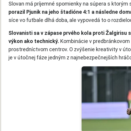
Slovan má príjemné spomienky na súpera s ktorým sa
porazil Pjunik na jeho štadióne 4:1 a následne dom
síce vo futbale dlhá doba, ale vypovedá to o rozdiel
Slovanisti sa v zápase prvého kola proti Žalgirisu 
výkon ako technický.
Kombinácie v predbránkovom pr
prostredníctvom centrov. O zvýšenie kreativity v ú
je v útočnej fáze jedným z najnebezpečnejších hráč