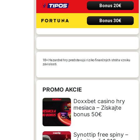
Bonus 20€
Bonus 30€
18+ Hazardné hry predstavujú riziko finančných strát a vzniku
závislosti.
PROMO AKCIE
Doxxbet casino hry
mesiaca – Získajte
bonus 50€
Synottip free spiny –