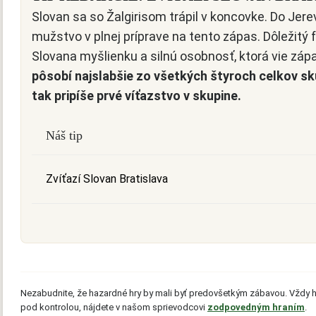
Slovan sa so Žalgirisom trápil v koncovke. Do Je
mužstvo v plnej príprave na tento zápas. Dôležitý 
Slovana myšlienku a silnú osobnosť, ktorá vie zá
pôsobí najslabšie zo všetkých štyroch celkov sku
tak pripíše prvé víťazstvo v skupine.
Náš tip
Zvíťazí Slovan Bratislava
Nezabudnite, že hazardné hry by mali byť predovšetkým zábavou. Vždy hraj
pod kontrolou, nájdete v našom sprievodcovi
zodpovedným hraním
.