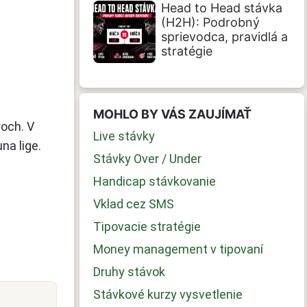
Head to Head stávka
(H2H): Podrobný
sprievodca, pravidlá a
stratégie
MOHLO BY VÁS ZAUJÍMAŤ
roch. V
Live stávky
na lige.
Stávky Over / Under
Handicap stávkovanie
Vklad cez SMS
Tipovacie stratégie
Money management v tipovaní
Druhy stávok
Stávkové kurzy vysvetlenie