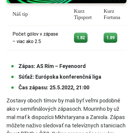
Kurz
Kurz
Náš tip
Tipsport
Fortuna
Počet gólov v zápase
1.82
1.89
– viac ako 2.5
Zápas: AS Rím – Feyenoord
Súťaž: Európska konferenčná liga
Čas zápasu: 25.5.2022, 21:00
Zostavy oboch tímov by mali byť veľmi podobné
ako v semifinálových zápasoch. Mourinho by už
mal mať k dispozícii Mkhitaryana a Zaniola. Zápas
môžete naživo sledovať na televíznych staniciach