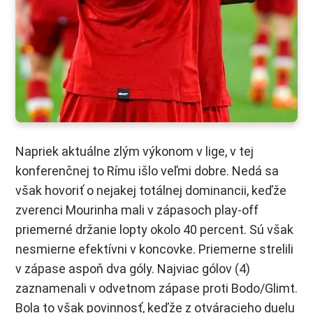
Napriek aktuálne zlým výkonom v lige, v tej
konferenčnej to Rímu išlo veľmi dobre. Nedá sa
však hovoriť o nejakej totálnej dominancii, keďže
zverenci Mourinha mali v zápasoch play-off
priemerné držanie lopty okolo 40 percent. Sú však
nesmierne efektívni v koncovke. Priemerne strelili
v zápase aspoň dva góly. Najviac gólov (4)
zaznamenali v odvetnom zápase proti Bodo/Glimt.
Bola to však povinnosť, keďže z otváracieho duelu