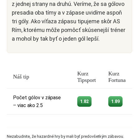
z jednej strany na druhú. Veríme, že sa gólovo
presadia oba tímy a v zápase uvidíme aspoň
tri góly. Ako víťaza zápasu tipujeme skôr AS
Rím, ktorému môže pomôcť skúsenejší tréner
a mohol by tak byť o jeden gól lepší.
Kurz
Kurz
Náš tip
Tipsport
Fortuna
Počet gólov v zápase
1.82
1.89
– viac ako 2.5
Nezabudnite, že hazardné hry by mali byť predovšetkým zábavou.