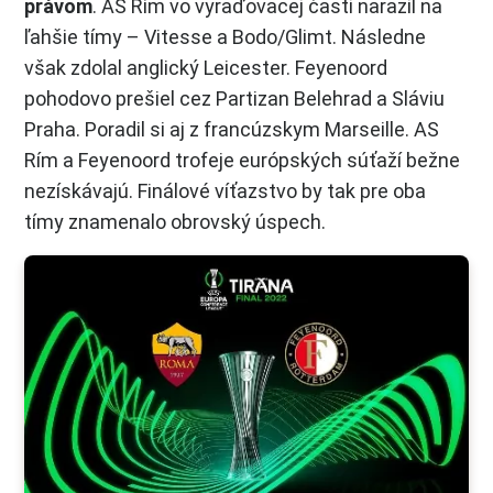
právom
. AS Rím vo vyraďovacej časti narazil na
ľahšie tímy – Vitesse a Bodo/Glimt. Následne
však zdolal anglický Leicester. Feyenoord
pohodovo prešiel cez Partizan Belehrad a Sláviu
Praha. Poradil si aj z francúzskym Marseille. AS
Rím a Feyenoord trofeje európských súťaží bežne
nezískávajú. Finálové víťazstvo by tak pre oba
tímy znamenalo obrovský úspech.