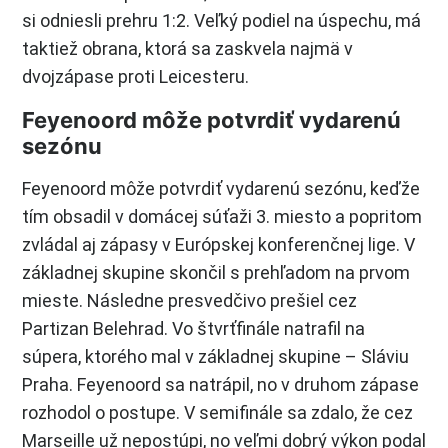
si odniesli prehru 1:2. Veľký podiel na úspechu, má
taktiež obrana, ktorá sa zaskvela najmä v
dvojzápase proti Leicesteru.
Feyenoord môže potvrdiť vydarenú
sezónu
Feyenoord môže potvrdiť vydarenú sezónu, keďže
tím obsadil v domácej súťaži 3. miesto a popritom
zvládal aj zápasy v Európskej konferenčnej lige. V
základnej skupine skončil s prehľadom na prvom
mieste. Následne presvedčivo prešiel cez
Partizan Belehrad. Vo štvrťfinále natrafil na
súpera, ktorého mal v základnej skupine – Sláviu
Praha. Feyenoord sa natrápil, no v druhom zápase
rozhodol o postupe. V semifinále sa zdalo, že cez
Marseille už nepostúpi, no veľmi dobrý výkon podal