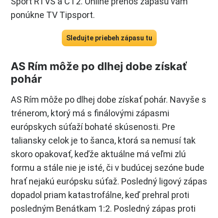
Šport RTVS a ČT2. Online prenos zápasu vám
ponúkne TV Tipsport.
Sledujte priebeh zápasu tu
AS Rím môže po dlhej dobe získať
pohár
AS Rím môže po dlhej dobe získať pohár. Navyše s
trénerom, ktorý má s finálovými zápasmi
európskych súťaží bohaté skúsenosti. Pre
taliansky celok je to šanca, ktorá sa nemusí tak
skoro opakovať, keďže aktuálne má veľmi zlú
formu a stále nie je isté, či v budúcej sezóne bude
hrať nejakú európsku súťaž. Posledný ligový zápas
dopadol priam katastrofálne, keď prehral proti
posledným Benátkam 1:2. Posledný zápas proti