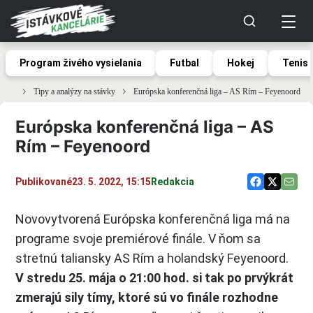
Program živého vysielania
Futbal
Hokej
Tenis
Tipy a analýzy na stávky
Európska konferenčná liga – AS Rím – Feyenoord
Európska konferenčná liga – AS
Rím – Feyenoord
Publikované
23. 5. 2022, 15:15
Redakcia
Novovytvorená Európska konferenčná liga má na
programe svoje premiérové finále. V ňom sa
stretnú taliansky AS Rím a holandský Feyenoord.
V stredu 25. mája o 21:00 hod. si tak po prvýkrát
zmerajú sily tímy, ktoré sú vo finále rozhodne