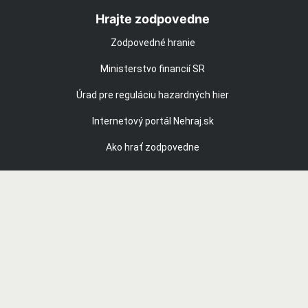
Hrajte zodpovedne
Zodpovedné hranie
Ministerstvo financií SR
Úrad pre reguláciu hazardných hier
Internetový portál Nehraj.sk
Ako hrať zodpovedne
Dôležité odkazy
O nás
Kontakt
Zásady používania súborov cookie
Mapa stránok