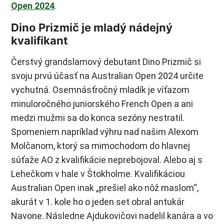
Open 2024
.
Dino Prizmič je mladý nádejný
kvalifikant
Čerstvý grandslamový debutant Dino Prizmič si
svoju prvú účasť na Australian Open 2024 určite
vychutná. Osemnásťročný mladík je víťazom
minuloročného juniorského French Open a ani
medzi mužmi sa do konca sezóny nestratil.
Spomeniem napríklad výhru nad našim Alexom
Molčanom, ktorý sa mimochodom do hlavnej
súťaže AO z kvalifikácie neprebojoval. Alebo aj s
Lehečkom v hale v Štokholme. Kvalifikáciou
Australian Open inak „prešiel ako nôž maslom“,
akurát v 1. kole ho o jeden set obral antukár
Navone. Následne Ajdukovičovi nadelil kanára a vo