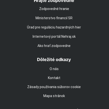
Hrajte zodpovedne
Zodpovedné hranie
Ministerstvo financií SR
Úrad pre reguláciu hazardných hier
Internetový portál Nehraj.sk
Ako hrať zodpovedne
Dôležité odkazy
O nás
Kontakt
Zásady používania súborov cookie
Mapa stránok