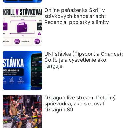
Online peňaženka Skrill v
stávkových kanceláriách:
Recenzia, poplatky a limity
UNI stávka (Tipsport a Chance):
Čo to je a vysvetlenie ako
funguje
Oktagon live stream: Detailný
sprievodca, ako sledovať
Oktagon 89