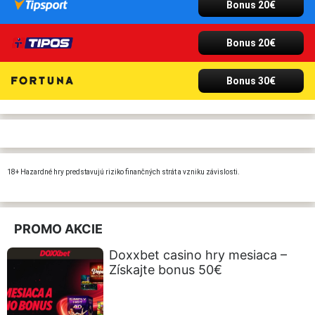
Bonus 20€
Bonus 20€
Bonus 30€
18+ Hazardné hry predstavujú riziko finančných strát a vzniku závislosti.
PROMO AKCIE
Doxxbet casino hry mesiaca –
Získajte bonus 50€