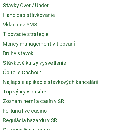
Stávky Over / Under
Handicap stávkovanie
Vklad cez SMS
Tipovacie stratégie
Money management v tipovaní
Druhy stávok
Stávkové kurzy vysvetlenie
Čo to je Cashout
Najlepšie aplikácie stávkových kancelárií
Top výhry v casíne
Zoznam herní a casín v SR
Fortuna live casino
Regulácia hazardu v SR
Oktagon live stream