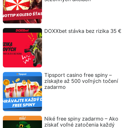
DOXXbet stávka bez rizika 35 €
Tipsport casino free spiny –
získajte až 500 voľných točení
zadarmo
Niké free spiny zadarmo – Ako
získať voľné zatočenia každý