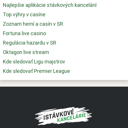
Najlepšie aplikácie stávkových kancelárií
Top výhry v casíne
Zoznam herní a casín v SR
Fortuna live casino
Regulácia hazardu v SR
Oktagon live stream
Kde sledovať Ligu majstrov
Kde sledovať Premier League