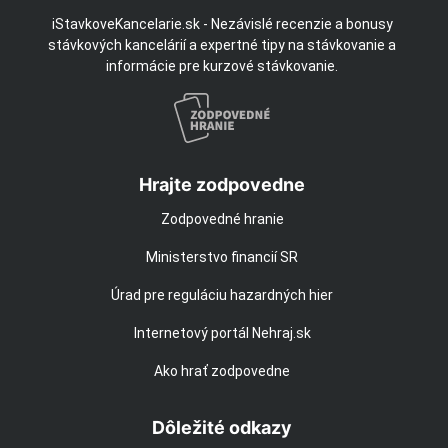
iStavkoveKancelarie.sk - Nezávislé recenzie a bonusy
stávkových kancelárií a expertné tipy na stávkovanie a
informácie pre kurzové stávkovanie.
Hrajte zodpovedne
Zodpovedné hranie
Ministerstvo financií SR
Úrad pre reguláciu hazardných hier
Internetový portál Nehraj.sk
Ako hrať zodpovedne
Dôležité odkazy