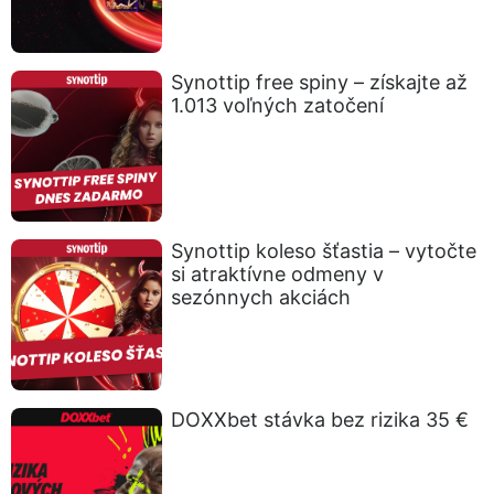
Synottip free spiny – získajte až
1.013 voľných zatočení
Synottip koleso šťastia – vytočte
si atraktívne odmeny v
sezónnych akciách
DOXXbet stávka bez rizika 35 €