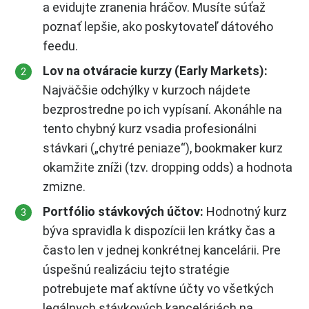
a evidujte zranenia hráčov. Musíte súťaž
poznať lepšie, ako poskytovateľ dátového
feedu.
Lov na otváracie kurzy (Early Markets):
Najväčšie odchýlky v kurzoch nájdete
bezprostredne po ich vypísaní. Akonáhle na
tento chybný kurz vsadia profesionálni
stávkari („chytré peniaze“), bookmaker kurz
okamžite zníži (tzv. dropping odds) a hodnota
zmizne.
Portfólio stávkových účtov:
Hodnotný kurz
býva spravidla k dispozícii len krátky čas a
často len v jednej konkrétnej kancelárii. Pre
úspešnú realizáciu tejto stratégie
potrebujete mať aktívne účty vo všetkých
legálnych stávkových kanceláriách na