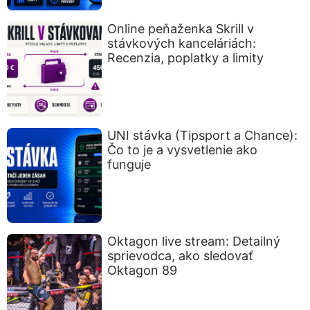
Online peňaženka Skrill v
stávkových kanceláriách:
Recenzia, poplatky a limity
UNI stávka (Tipsport a Chance):
Čo to je a vysvetlenie ako
funguje
Oktagon live stream: Detailný
sprievodca, ako sledovať
Oktagon 89