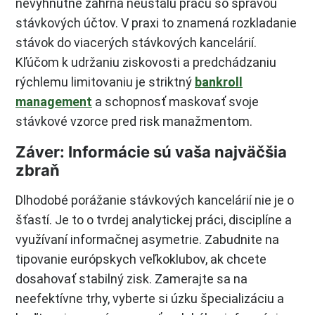
nevyhnutne zahŕňa neustálu prácu so správou
stávkových účtov. V praxi to znamená rozkladanie
stávok do viacerých stávkových kancelárií.
Kľúčom k udržaniu ziskovosti a predchádzaniu
rýchlemu limitovaniu je striktný
bankroll
management
a schopnosť maskovať svoje
stávkové vzorce pred risk manažmentom.
Záver: Informácie sú vaša najväčšia
zbraň
Dlhodobé porážanie stávkových kancelárií nie je o
šťastí. Je to o tvrdej analytickej práci, disciplíne a
využívaní informačnej asymetrie. Zabudnite na
tipovanie európskych veľkoklubov, ak chcete
dosahovať stabilný zisk. Zamerajte sa na
neefektívne trhy, vyberte si úzku špecializáciu a