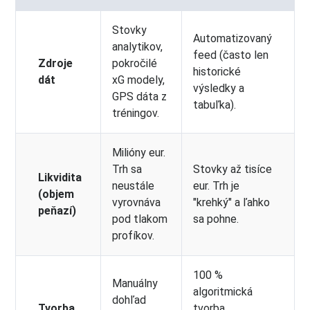
Stovky
Automatizovaný
analytikov,
feed (často len
Zdroje
pokročilé
historické
dát
xG modely,
výsledky a
GPS dáta z
tabuľka).
tréningov.
Milióny eur.
Trh sa
Stovky až tisíce
Likvidita
neustále
eur. Trh je
(objem
vyrovnáva
"krehký" a ľahko
peňazí)
pod tlakom
sa pohne.
profíkov.
100 %
Manuálny
algoritmická
dohľad
Tvorba
tvorba,