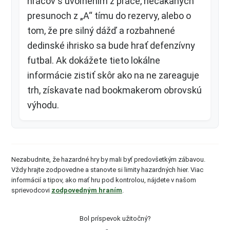
hráčov s uvoľnením z práce, nečakaných
presunoch z „A“ tímu do rezervy, alebo o
tom, že pre silný dážď a rozbahnené
dedinské ihrisko sa bude hrať defenzívny
futbal. Ak dokážete tieto lokálne
informácie zistiť skôr ako na ne zareaguje
trh, získavate nad bookmakerom obrovskú
výhodu.
Nezabudnite, že hazardné hry by mali byť predovšetkým zábavou.
Vždy hrajte zodpovedne a stanovte si limity hazardných hier. Viac
informácií a tipov, ako mať hru pod kontrolou, nájdete v našom
sprievodcovi
zodpovedným hraním
.
Bol príspevok užitočný?