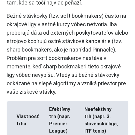
tam, kde sa točí najviac peňazí.
Bežné stávkovky (tzv. soft bookmakers) často na
okrajové ligy vlastné kurzy vôbec netvoria. Iba
preberajú dáta od externých poskytovateľov alebo
strojovo kopírujú ostré stávkové kancelárie (tzv.
sharp bookmakers, ako je napríklad Pinnacle).
Problém pre soft bookmakerov nastáva v
momente, keď sharp bookmakeri tieto okrajové
ligy vôbec nevypíšu. Vtedy sú bežné stávkovky
odkázané na slepé algoritmy a vzniká priestor pre
vaše ziskové stávky.
Efektívny
Neefektívny
Vlastnosť
trh (napr.
trh (napr. 3.
trhu
Premier
slovenská liga,
League)
ITF tenis)