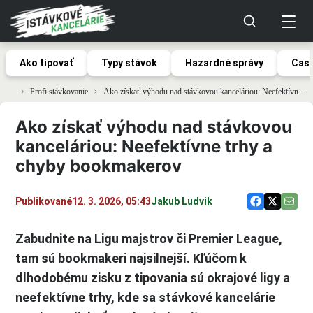
Ako tipovať
Typy stávok
Hazardné správy
Casi
Profi stávkovanie
Ako získať výhodu nad stávkovou kanceláriou: Neefektívne trhy a chyby bookmakerov
Ako získať výhodu nad stávkovou
kanceláriou: Neefektívne trhy a
chyby bookmakerov
Publikované
12. 3. 2026, 05:43
Jakub Ludvik
Zabudnite na Ligu majstrov či Premier League,
tam sú bookmakeri najsilnejší. Kľúčom k
dlhodobému zisku z tipovania sú okrajové ligy a
neefektívne trhy, kde sa stávkové kancelárie