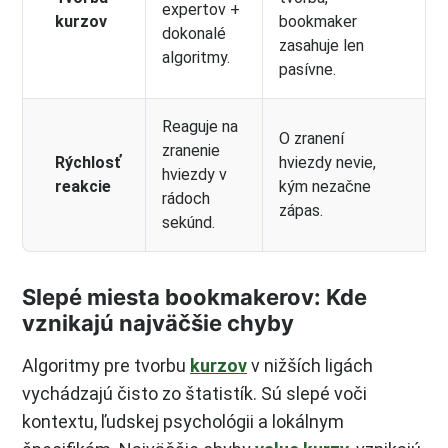
expertov +
kurzov
bookmaker
dokonalé
zasahuje len
algoritmy.
pasívne.
Reaguje na
O zranení
zranenie
Rýchlosť
hviezdy nevie,
hviezdy v
reakcie
kým nezačne
rádoch
zápas.
sekúnd.
Slepé miesta bookmakerov: Kde
vznikajú najväčšie chyby
Algoritmy pre tvorbu
kurzov
v nižších ligách
vychádzajú čisto zo štatistík. Sú slepé voči
kontextu, ľudskej psychológii a lokálnym