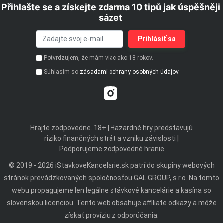
Přihlašte se a získejte zdarma 10 tipů jak úspěšněji
sázet
Potvrdzujem, že mám viac ako 18 rokov.
Súhlasím so
zásadami ochrany osobných údajov.
Hrajte zodpovedne. 18+ | Hazardné hry predstavujú
riziko finančných strát a vzniku závislosti |
Podporujeme zodpovedné hranie
© 2019 - 2026 iStavkoveKancelarie.sk patrí do skupiny webových
stránok prevádzkovaných spoločnosťou GAL GROUP, s.r.o. Na tomto
webu propagujeme len legálne stávkové kancelárie a kasína so
slovenskou licenciou. Tento web obsahuje affiliate odkazy a môže
získať províziu z odporúčania.