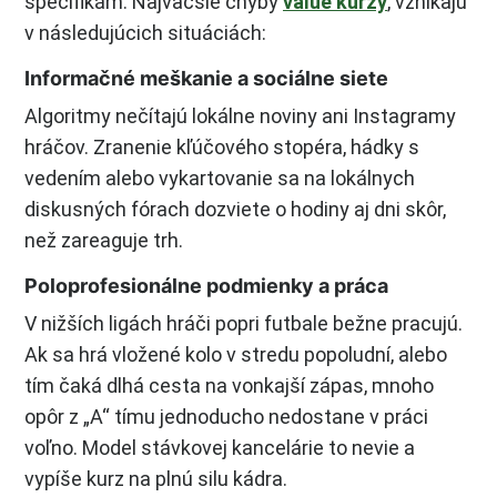
špecifikám. Najväčšie chyby
value kurzy
, vznikajú
v následujúcich situáciách:
Informačné meškanie a sociálne siete
Algoritmy nečítajú lokálne noviny ani Instagramy
hráčov. Zranenie kľúčového stopéra, hádky s
vedením alebo vykartovanie sa na lokálnych
diskusných fórach dozviete o hodiny aj dni skôr,
než zareaguje trh.
Poloprofesionálne podmienky a práca
V nižších ligách hráči popri futbale bežne pracujú.
Ak sa hrá vložené kolo v stredu popoludní, alebo
tím čaká dlhá cesta na vonkajší zápas, mnoho
opôr z „A“ tímu jednoducho nedostane v práci
voľno. Model stávkovej kancelárie to nevie a
vypíše kurz na plnú silu kádra.