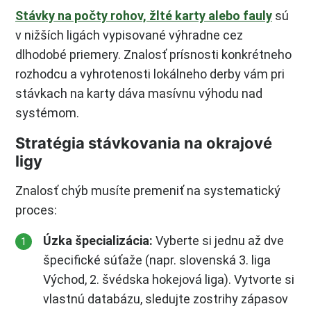
Stávky na počty rohov, žlté karty alebo fauly
sú
v nižších ligách vypisované výhradne cez
dlhodobé priemery. Znalosť prísnosti konkrétneho
rozhodcu a vyhrotenosti lokálneho derby vám pri
stávkach na karty dáva masívnu výhodu nad
systémom.
Stratégia stávkovania na okrajové
ligy
Znalosť chýb musíte premeniť na systematický
proces:
Úzka špecializácia:
Vyberte si jednu až dve
špecifické súťaže (napr. slovenská 3. liga
Východ, 2. švédska hokejová liga). Vytvorte si
vlastnú databázu, sledujte zostrihy zápasov