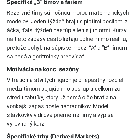
Špecifiká „B“ tímov a fariem
Rezervné tímy sú nočnou morou matematických
modelov. Jeden týždeň hrajú s piatimi posilami z
áčka, ďalší týždeň nastúpia len s juniormi. Kurzy
na tieto zápasy často lietajú úplne mimo realitu,
pretože pohyb na súpiske medzi “A” a “B” tímom
sa nedá algoritmicky predvídať.
Motivácia na konci sezóny
V tretích a štvrtých ligách je priepastný rozdiel
medzi tímom bojujúcim o postup a celkom zo
stredu tabuľky, ktorý už nemá o čo hrať a na
vonkajší zápas pošle náhradníkov. Model
stávkovky vidí dva priemerné tímy a vypíše
vyrovnaný kurz.
Špecifické trhy (Derived Markets)