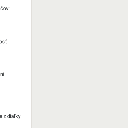
áčov:
osť
ní
e z diaľky