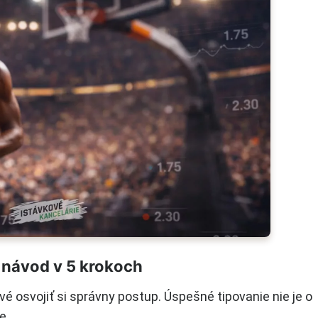
 návod v 5 krokoch
vé osvojiť si správny postup. Úspešné tipovanie nie je o
e.