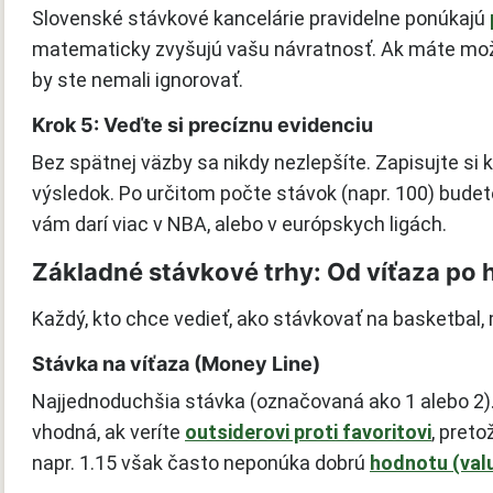
Slovenské stávkové kancelárie pravidelne ponúkajú
matematicky zvyšujú vašu návratnosť. Ak máte možnos
by ste nemali ignorovať.
Krok 5: Veďte si precíznu evidenciu
Bez spätnej väzby sa nikdy nezlepšíte. Zapisujte si k
výsledok. Po určitom počte stávok (napr. 100) budete
vám darí viac v NBA, alebo v európskych ligách.
Základné stávkové trhy: Od víťaza po
Každý, kto chce vedieť, ako stávkovať na basketbal, m
Stávka na víťaza (Money Line)
Najjednoduchšia stávka (označovaná ako 1 alebo 2)
vhodná, ak veríte
outsiderovi proti favoritovi
, pret
napr. 1.15 však často neponúka dobrú
hodnotu (val