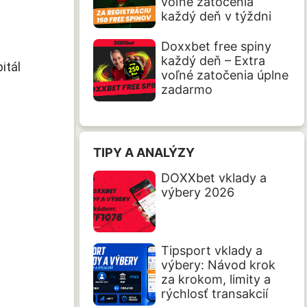
voľné zatočenia
každý deň v týždni
Doxxbet free spiny
každý deň – Extra
itál
voľné zatočenia úplne
zadarmo
TIPY A ANALÝZY
DOXXbet vklady a
výbery 2026
Tipsport vklady a
výbery: Návod krok
za krokom, limity a
rýchlosť transakcií