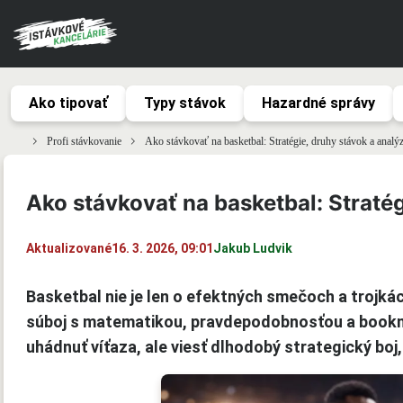
Ako tipovať
Typy stávok
Hazardné správy
Profi stávkovanie
Ako stávkovať na basketbal: Stratégie, druhy stávok a analýz
Ako stávkovať na basketbal: Stratég
Aktualizované
16. 3. 2026, 09:01
Jakub Ludvik
Basketbal nie je len o efektných smečoch a trojkác
súboj s matematikou, pravdepodobnosťou a bookm
uhádnuť víťaza, ale viesť dlhodobý strategický boj