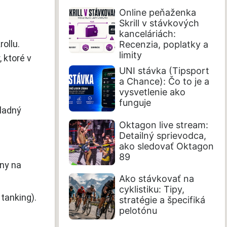
Online peňaženka
Skrill v stávkových
kanceláriách:
rollu.
Recenzia, poplatky a
limity
 ktoré v
UNI stávka (Tipsport
a Chance): Čo to je a
vysvetlenie ako
funguje
kladný
Oktagon live stream:
Detailný sprievodca,
ako sledovať Oktagon
89
iny na
Ako stávkovať na
cyklistiku: Tipy,
tanking).
stratégie a špecifiká
pelotónu