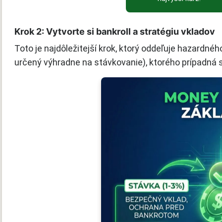
Krok 2: Vytvorte si bankroll a stratégiu vkladov
Toto je najdôležitejší krok, ktorý oddeľuje hazardnéh
určený výhradne na stávkovanie), ktorého prípadná 