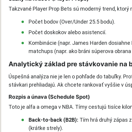
Takzvané Player Prop Bets sú moderný trend, ktorý n
Počet bodov (Over/Under 25.5 bodu).
Počet doskokov alebo asistencií.
Kombinácie (napr. James Harden dosiahne D
matchups (napr. ako bráni súperova obrana 
Analytický základ pre stávkovanie na 
Úspešná analýza nie je len o pohľade do tabuľky. Pro
stávkari prehliadajú. Ak chcete rankovať vyššie v úsp
Rozpis a únava (Schedule Spot)
Toto je alfa a omega v NBA. Tímy cestujú tisíce kil
Back-to-back (B2B):
Tím hrá druhý zápas za
(krátke strely).