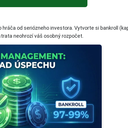
o hráča od seriózneho investora. Vytvorte si bankroll (kap
strata neohrozí váš osobný rozpočet.