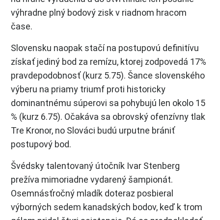
výhradne plný bodový zisk v riadnom hracom
čase.
Slovensku naopak stačí na postupovú definitívu
získať jediný bod za remízu, ktorej zodpovedá 17%
pravdepodobnosť (kurz 5.75). Šance slovenského
výberu na priamy triumf proti historicky
dominantnému súperovi sa pohybujú len okolo 15
% (kurz 6.75). Očakáva sa obrovský ofenzívny tlak
Tre Kronor, no Slováci budú urputne brániť
postupový bod.
Švédsky talentovaný útočník Ivar Stenberg
prežíva mimoriadne vydarený šampionát.
Osemnásťročný mladík doteraz posbieral
výborných sedem kanadských bodov, keď k trom