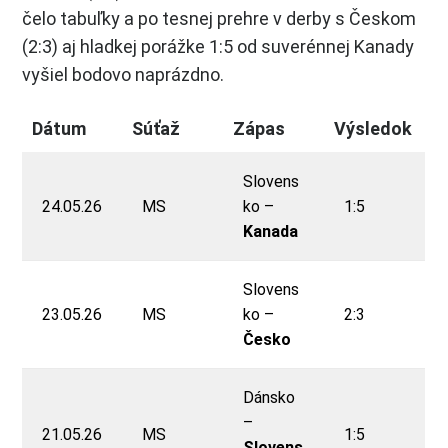
čelo tabuľky a po tesnej prehre v derby s Českom
(2:3) aj hladkej porážke 1:5 od suverénnej Kanady
vyšiel bodovo naprázdno.
Dátum
Súťaž
Zápas
Výsledok
Slovens
24.05.26
MS
ko –
1:5
Kanada
Slovens
23.05.26
MS
ko –
2:3
Česko
Dánsko
–
21.05.26
MS
1:5
Slovens