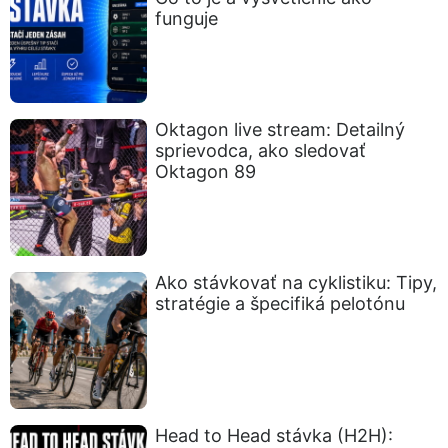
funguje
Oktagon live stream: Detailný
sprievodca, ako sledovať
Oktagon 89
Ako stávkovať na cyklistiku: Tipy,
stratégie a špecifiká pelotónu
Head to Head stávka (H2H):