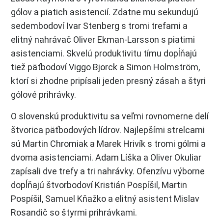
gólov a piatich asistencií. Zdatne mu sekundujú
sedembodoví Ivar Stenberg s tromi trefami a
elitný nahrávač Oliver Ekman-Larsson s piatimi
asistenciami. Skvelú produktivitu tímu dopĺňajú
tiež päťbodoví Viggo Bjorck a Simon Holmström,
ktorí si zhodne pripísali jeden presný zásah a štyri
gólové prihrávky.
O slovenskú produktivitu sa veľmi rovnomerne delí
štvorica päťbodových lídrov. Najlepšími strelcami
sú Martin Chromiak a Marek Hrivík s tromi gólmi a
dvoma asistenciami. Adam Líška a Oliver Okuliar
zapísali dve trefy a tri nahrávky. Ofenzívu výborne
dopĺňajú štvorbodoví Kristián Pospíšil, Martin
Pospíšil, Samuel Kňažko a elitný asistent Mislav
Rosandič so štyrmi prihrávkami.