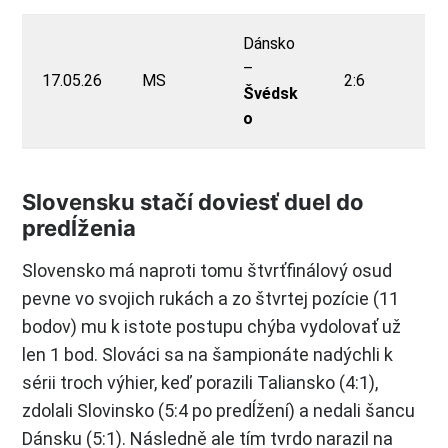
Dánsko
–
17.05.26
MS
2:6
Švédsk
o
Slovensku stačí doviesť duel do
predĺženia
Slovensko má naproti tomu štvrťfinálový osud
pevne vo svojich rukách a zo štvrtej pozície (11
bodov) mu k istote postupu chýba vydolovať už
len 1 bod. Slováci sa na šampionáte nadýchli k
sérii troch výhier, keď porazili Taliansko (4:1),
zdolali Slovinsko (5:4 po predĺžení) a nedali šancu
Dánsku (5:1). Následně ale tím tvrdo narazil na