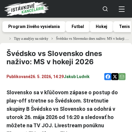
Program živého vysielania
Futbal
Hokej
Tenis
Tipy a analýzy na stávky
Švédsko vs Slovensko dnes naživo: MS v hokeji 2026
Švédsko vs Slovensko dnes
naživo: MS v hokeji 2026
Publikované
26. 5. 2026, 14:29
Jakub Ludvik
Slovensko sa v kľúčovom zápase o postup do
play-off stretne so Švédskom. Stretnutie
skupiny B Švédsko vs Slovensko sa odohrá v
utorok 26. mája 2026 od 16:20 a sledovať ho
môžete na TV JOJ. Livestream ponúknu