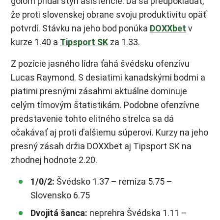
gólom pridal štyri asistencie. Dá sa predpokladať,
že proti slovenskej obrane svoju produktivitu opäť
potvrdí. Stávku na jeho bod ponúka
DOXXbet
v
kurze 1.40 a
Tipsport SK
za 1.33.
Z pozície jasného lídra ťahá švédsku ofenzívu
Lucas Raymond. S desiatimi kanadskými bodmi a
piatimi presnými zásahmi aktuálne dominuje
celým tímovým štatistikám. Podobne ofenzívne
predstavenie tohto elitného strelca sa dá
očakávať aj proti ďalšiemu súperovi. Kurzy na jeho
presný zásah držia DOXXbet aj Tipsport SK na
zhodnej hodnote 2.20.
1/0/2:
Švédsko 1.37 – remíza 5.75 –
Slovensko 6.75
Dvojitá šanca:
neprehra Švédska 1.11 –