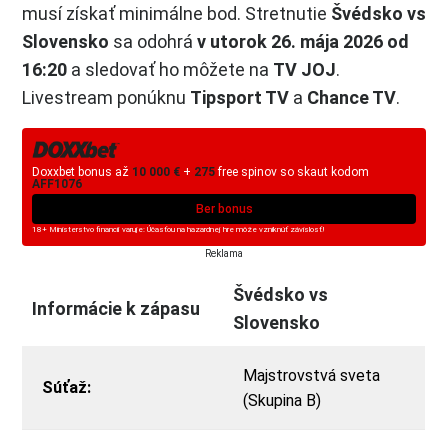
musí získať minimálne bod. Stretnutie
Švédsko vs
Slovensko
sa odohrá
v utorok 26. mája 2026 od
16:20
a sledovať ho môžete na
TV JOJ
.
Livestream ponúknu
Tipsport TV
a
Chance TV
.
Doxxbet bonus až
10 000 €
+
275
free spinov so skaut kodom
AFF1076
Ber bonus
18+ Ministerstvo financií varuje: Účasťou na hazardnej hre môže vzniknúť závislosť!
Reklama
Švédsko vs
Informácie k zápasu
Slovensko
Majstrovstvá sveta
Súťaž:
(Skupina B)