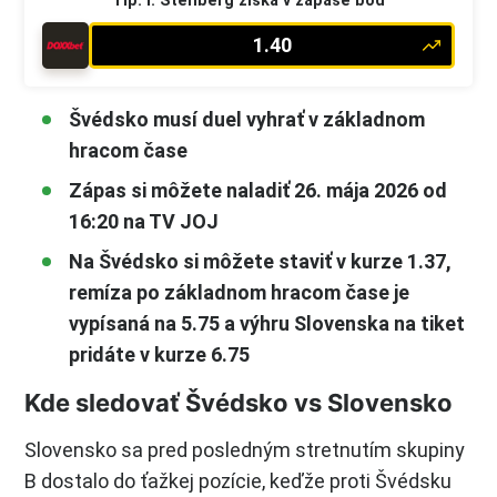
Tip: I. Stenberg získa v zápase bod
1.40
Švédsko musí duel vyhrať v základnom
hracom čase
Zápas si môžete naladiť 26. mája 2026 od
16:20 na TV JOJ
Na Švédsko si môžete staviť v kurze 1.37,
remíza po základnom hracom čase je
vypísaná na 5.75 a výhru Slovenska na tiket
pridáte v kurze 6.75
Kde sledovať Švédsko vs Slovensko
Slovensko sa pred posledným stretnutím skupiny
B dostalo do ťažkej pozície, keďže proti Švédsku