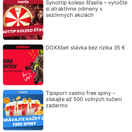
Synottip koleso šťastia – vytočte
si atraktívne odmeny v
sezónnych akciách
DOXXbet stávka bez rizika 35 €
Tipsport casino free spiny –
získajte až 500 voľných točení
zadarmo