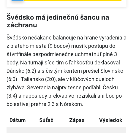
Švédsko má jedinečnú šancu na
záchranu
Švédsko nečakane balancuje na hrane vyradenia a
z piateho miesta (9 bodov) musí k postupu do
štvrťfinále bezpodmienečne uchmatnúť plné 3
body. Na turnaji síce tím s ľahkosťou deklasoval
Dánsko (6:2) a s čistým kontem prešiel Slovinsko
(6:0) i Taliansko (3:0), ale v kľúčových dueloch
zlyháva. Severania najprv tesne podľahli Česku
(3:4) a naposledy prekvapivo nezískali ani bod po
bolestivej prehre 2:3 s Nórskom.
Dátum
Súťaž
Zápas
Výsledok