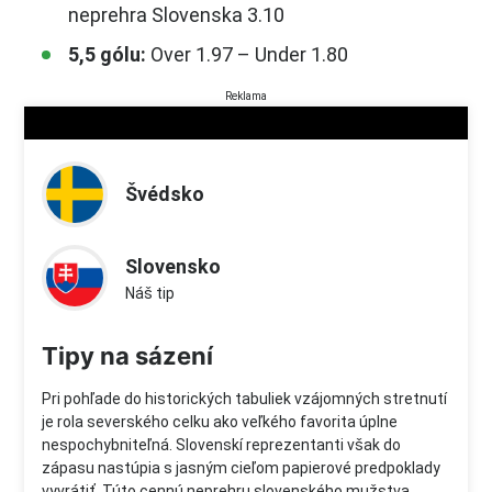
neprehra Slovenska 3.10
5,5 gólu:
Over 1.97 – Under 1.80
Reklama
Švédsko
Slovensko
Náš tip
Tipy na sázení
Pri pohľade do historických tabuliek vzájomných stretnutí
je rola severského celku ako veľkého favorita úplne
nespochybniteľná. Slovenskí reprezentanti však do
zápasu nastúpia s jasným cieľom papierové predpoklady
vyvrátiť. Túto cennú neprehru slovenského mužstva,