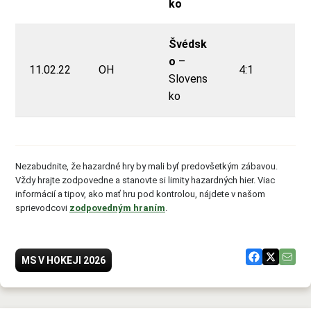
ko
Švédsk
o
–
11.02.22
OH
4:1
Slovens
ko
Nezabudnite, že hazardné hry by mali byť predovšetkým zábavou.
Vždy hrajte zodpovedne a stanovte si limity hazardných hier. Viac
informácií a tipov, ako mať hru pod kontrolou, nájdete v našom
sprievodcovi
zodpovedným hraním
.
MS V HOKEJI 2026