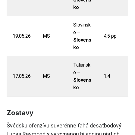
ko
Slovinsk
o –
19.05.26
MS
4:5 pp
Slovens
ko
Taliansk
o –
17.05.26
MS
1:4
Slovens
ko
Zostavy
Švédsku ofenzívu suverénne ťahá desaťbodový
Lucas Raymond s vyrovnanou bilanciou piatich