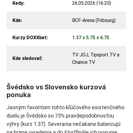
Kedy:
26.05.2026 (16:20)
Kde:
BCF-Arena (Fribourg)
Kurzy DOXXbet:
1.37 x 5.75 x 6.75
TV JOJ, Tipsport TV a
Kde sledovať:
Chance TV
Švédsko vs Slovensko kurzová
ponuka
Jasným favoritom tohto kľúčového existenčného
duelu je Švédsko so 73% pravdepodobnosťou
výhry (kurz 1.37). Severania nečakane balancujú
na hrane vyradenia a do štvrťfinále ich posunie