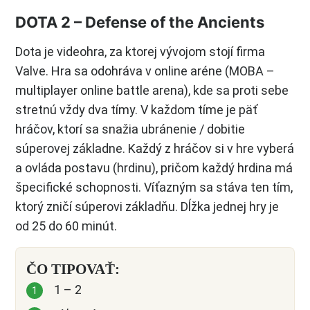
DOTA 2 – Defense of the Ancients
Dota je videohra, za ktorej vývojom stojí firma
Valve. Hra sa odohráva v online aréne (MOBA –
multiplayer online battle arena), kde sa proti sebe
stretnú vždy dva tímy. V každom tíme je päť
hráčov, ktorí sa snažia ubránenie / dobitie
súperovej základne. Každý z hráčov si v hre vyberá
a ovláda postavu (hrdinu), pričom každý hrdina má
špecifické schopnosti. Víťazným sa stáva ten tím,
ktorý zničí súperovi základňu. Dĺžka jednej hry je
od 25 do 60 minút.
ČO TIPOVAŤ:
1 – 2