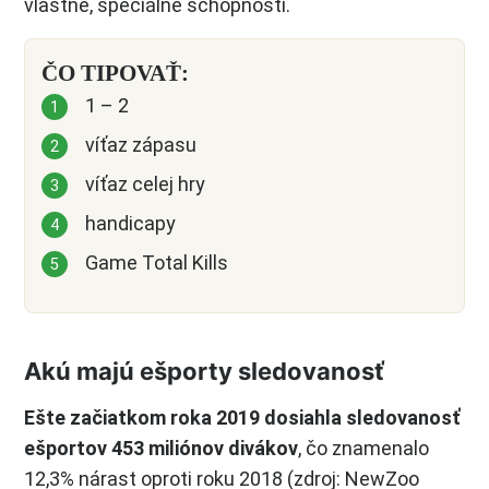
vlastné, špeciálne schopnosti.
ČO TIPOVAŤ:
1 – 2
víťaz zápasu
víťaz celej hry
handicapy
Game Total Kills
Akú majú ešporty sledovanosť
Ešte začiatkom roka 2019 dosiahla sledovanosť
ešportov 453 miliónov divákov
, čo znamenalo
12,3% nárast oproti roku 2018 (zdroj: NewZoo