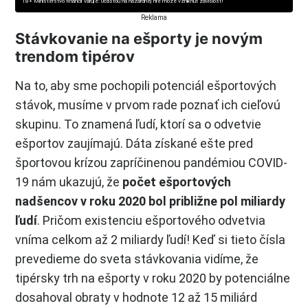
18+ Ministerstvo financií varuje: Účasťou na hazardnej hre môže vzniknúť závislosť!
Reklama
Stávkovanie na ešporty je novým
trendom tipérov
Na to, aby sme pochopili potenciál ešportových
stávok, musíme v prvom rade poznať ich cieľovú
skupinu. To znamená ľudí, ktorí sa o odvetvie
ešportov zaujímajú. Dáta získané ešte pred
športovou krízou zapríčinenou pandémiou COVID-
19 nám ukazujú, že
počet ešportových
nadšencov v roku 2020 bol približne pol miliardy
ľudí
. Pričom existenciu ešportového odvetvia
vníma celkom až 2 miliardy ľudí! Keď si tieto čísla
prevedieme do sveta stávkovania vidíme, že
tipérsky trh na ešporty v roku 2020 by potenciálne
dosahoval obraty v hodnote 12 až 15 miliárd