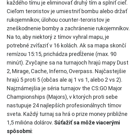
každého tímu je eliminovať druhý tím a splniť cieľ.
Cieľom teroristov je umiestniť bombu alebo držať
rukojemníkov, úlohou counter-teroristov je
zneškodnenie bomby a zachránenie rukojemníkov.
Na to, aby niektorý z tímov vyhral mapu, je
potrebné zvíťaziť v 16 kolách. Ak sa mapa skončí
remízou 15:15, prichádza predĺženie (max. 90
minút). Zvyčajne sa na turnajoch hrajú mapy Dust
2, Mirage, Cache, Inferno, Overpass. Najčastejšie
hrajú 5 proti 5 (občas ale aj 1 vs 1, alebo 2 vs 2).
Najznámejšia je séria turnajov the CS:GO Major
Championships (Majors), v ktorých proti sebe
nastupuje 24 najlepších profesionálnych tímov
sveta. Každý turnaj sa hrá o prize money približne
1,5 milióna dolárov.
Súťažiť sa môže viacerými
spôsobmi
: