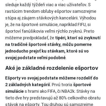
sleduje každý týždeň viac a viac užívateľov. S
rastúcim trendom obľuby ešportov samozrejme
stúpa aj záujem stávkových kancelárii. Výhodou
je, že na športové simulácie, napríklad FIFU, si
športoví fanúšikovia veľmi rýchlo zvyknú. Preto
môžeme predpokladať, že
tipéri, ktorí sú zvyknutí
na tradičné športové stávky, môžu pomerne
jednoducho prejsť ku stávkam, ktoré sú vo
svojej podstate veľmi podobné
.
Aké je základné rozdelenie ešportov
Ešporty vo svojej podstate môžeme rozdeliť do
2 základných kategórií
. Prvú tvoria
športové
simulácie
s hrami ako FIFA, či NBA2k. Stávky na
tieto dve hry predstavujú až 80% celkového obratu
stávok na ešporty. Tou druhou sú samozrejme