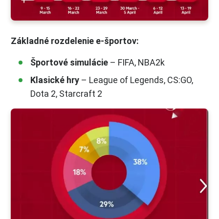
Základné rozdelenie e-športov:
Športové simulácie
– FIFA, NBA2k
Klasické hry
– League of Legends, CS:GO,
Dota 2, Starcraft 2