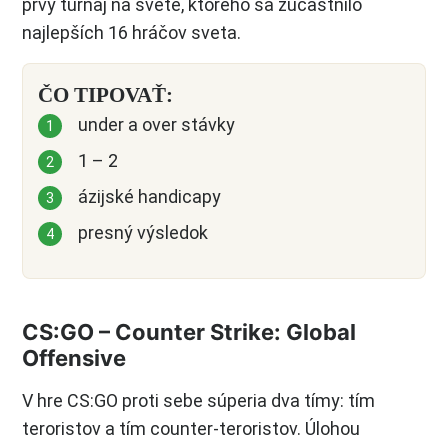
prvý turnaj na svete, ktorého sa zúčastnilo
najlepších 16 hráčov sveta.
ČO TIPOVAŤ:
under a over stávky
1 – 2
ázijské handicapy
presný výsledok
CS:GO – Counter Strike: Global
Offensive
V hre CS:GO proti sebe súperia dva tímy: tím
teroristov a tím counter-teroristov. Úlohou