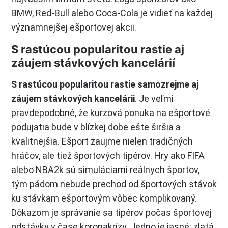
BMW, Red-Bull alebo Coca-Cola je vidieť na každej
významnejšej ešportovej akcii.
S rastúcou popularitou rastie aj
záujem stávkových kancelárií
S rastúcou popularitou rastie samozrejme aj
záujem stávkových kancelárii
. Je veľmi
pravdepodobné, že kurzová ponuka na ešportové
podujatia bude v blízkej dobe ešte širšia a
kvalitnejšia. Ešport zaujme nielen tradičných
hráčov, ale tiež športových tipérov. Hry ako FIFA
alebo NBA2k sú simuláciami reálnych športov,
tým pádom nebude prechod od športových stávok
ku stávkam ešportovým vôbec komplikovaný.
Dôkazom je správanie sa tipérov počas športovej
odstávky v čase koronakrízy. Jedno je jasné: zlatá