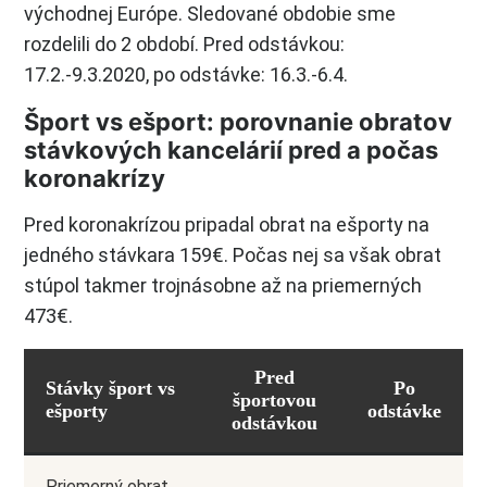
východnej Európe. Sledované obdobie sme
rozdelili do 2 období. Pred odstávkou:
17.2.-9.3.2020, po odstávke: 16.3.-6.4.
Šport vs ešport: porovnanie obratov
stávkových kancelárií pred a počas
koronakrízy
Pred koronakrízou pripadal obrat na ešporty na
jedného stávkara 159€. Počas nej sa však obrat
stúpol takmer trojnásobne až na priemerných
473€.
Pred
Stávky šport vs
Po
športovou
ešporty
odstávke
odstávkou
Priemerný obrat