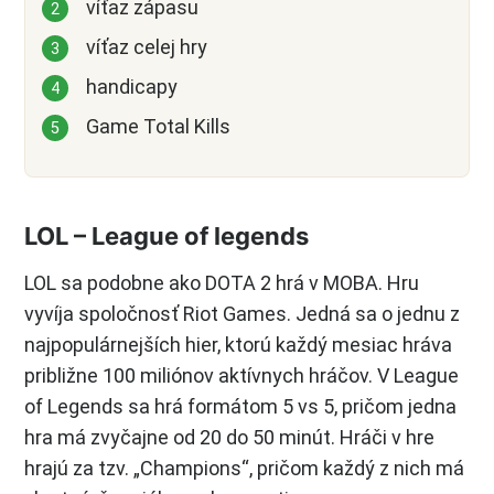
víťaz zápasu
víťaz celej hry
handicapy
Game Total Kills
LOL – League of legends
LOL sa podobne ako DOTA 2 hrá v MOBA. Hru
vyvíja spoločnosť Riot Games. Jedná sa o jednu z
najpopulárnejších hier, ktorú každý mesiac hráva
približne 100 miliónov aktívnych hráčov. V League
of Legends sa hrá formátom 5 vs 5, pričom jedna
hra má zvyčajne od 20 do 50 minút. Hráči v hre
hrajú za tzv. „Champions“, pričom každý z nich má