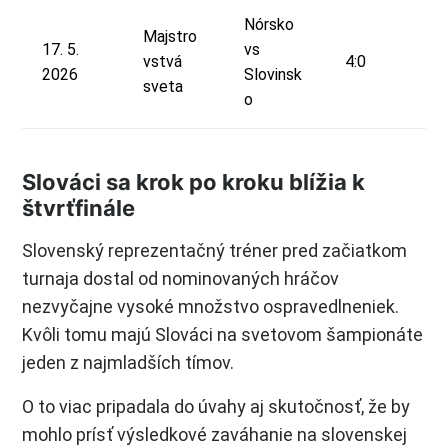
Nórsko
Majstro
17. 5.
vs
vstvá
4:0
2026
Slovinsk
sveta
o
Slováci sa krok po kroku blížia k
štvrťfinále
Slovenský reprezentačný tréner pred začiatkom
turnaja dostal od nominovaných hráčov
nezvyčajne vysoké množstvo ospravedlneniek.
Kvôli tomu majú Slováci na svetovom šampionáte
jeden z najmladších tímov.
O to viac pripadala do úvahy aj skutočnosť, že by
mohlo prísť výsledkové zaváhanie na slovenskej