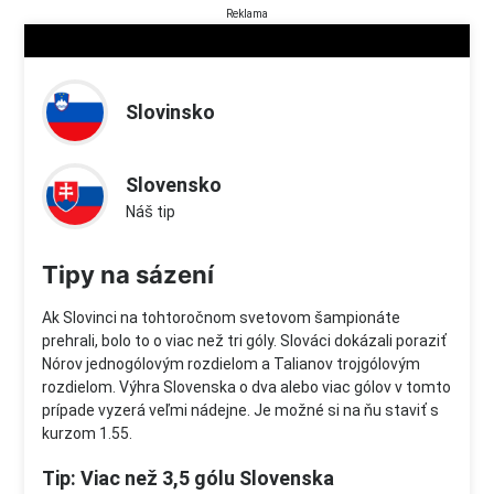
Reklama
Slovinsko
Slovensko
Náš tip
Tipy na sázení
Ak Slovinci na tohtoročnom svetovom šampionáte
prehrali, bolo to o viac než tri góly. Slováci dokázali poraziť
Nórov jednogólovým rozdielom a Talianov trojgólovým
rozdielom. Výhra Slovenska o dva alebo viac gólov v tomto
prípade vyzerá veľmi nádejne. Je možné si na ňu staviť s
kurzom 1.55.
Tip: Viac než 3,5 gólu Slovenska