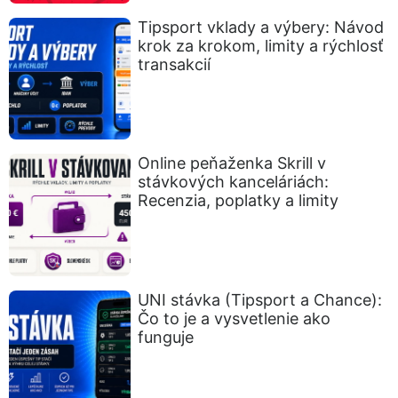
Tipsport vklady a výbery: Návod
krok za krokom, limity a rýchlosť
transakcií
Online peňaženka Skrill v
stávkových kanceláriách:
Recenzia, poplatky a limity
UNI stávka (Tipsport a Chance):
Čo to je a vysvetlenie ako
funguje