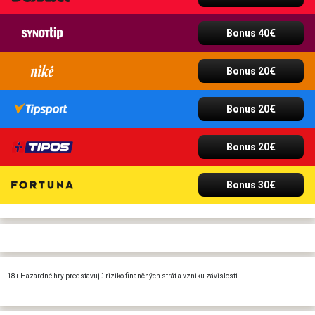
Bonus 40€
Bonus 20€
Bonus 20€
Bonus 20€
Bonus 30€
18+ Hazardné hry predstavujú riziko finančných strát a vzniku závislosti.