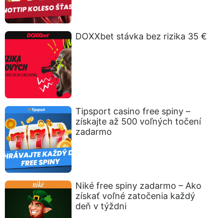
DOXXbet stávka bez rizika 35 €
Tipsport casino free spiny –
získajte až 500 voľných točení
zadarmo
Niké free spiny zadarmo – Ako
získať voľné zatočenia každý
deň v týždni