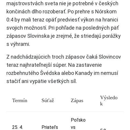
majstrovstvách sveta nie je potrebné v českých
končinách dlho rozoberať. Po prehre s Nórskom
0:4 by mali teraz opäť predviesť výkon na hranici
svojich možností. Pri pohľade na posledných päť
zápasov Slovinska je zrejmé, že striedajú porážky
s výhrami.
Z nadchádzajúcich troch zápasov čaká Slovincov
teraz najhrateľnejší súper. Na zastavenie
rozbehnutého Švédska alebo Kanady im nemusí
stačiť ani vypätie všetkých síl.
Výsledo
Termín
Súťaž
Zápas
k
Poľsko
25. 4.
Priateľs
vs