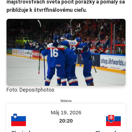
majstrovstvách sveta pocit porážky a pomaly sa
približuje k štvrťfinálovému cieľu.
Foto: Depositphotos
Reklama
Máj 19, 2026
20:20