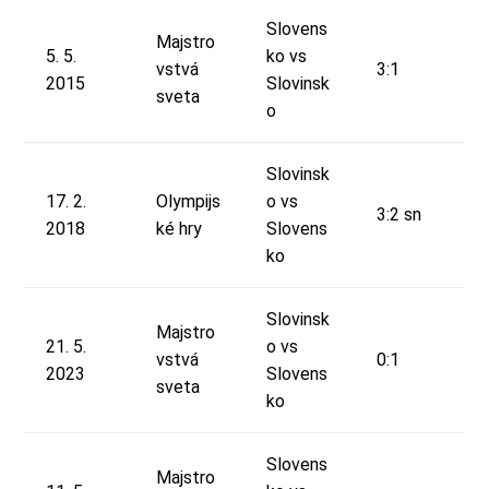
Slovens
Majstro
5. 5.
ko vs
vstvá
3:1
2015
Slovinsk
sveta
o
Slovinsk
17. 2.
Olympijs
o vs
3:2 sn
2018
ké hry
Slovens
ko
Slovinsk
Majstro
21. 5.
o vs
vstvá
0:1
2023
Slovens
sveta
ko
Slovens
Majstro