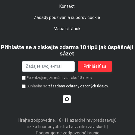
Kontakt
Zásady používania súborov cookie
Mapa stránok
Přihlašte se a získejte zdarma 10 tipů jak úspěšněji
sázet
Potvrdzujem, že mám viac ako 18 rokov.
Súhlasím so
zásadami ochrany osobných údajov.
Hrajte zodpovedne. 18+ | Hazardné hry predstavujú
riziko finančných strát a vzniku závislosti |
Podporujeme zodpovedné hranie