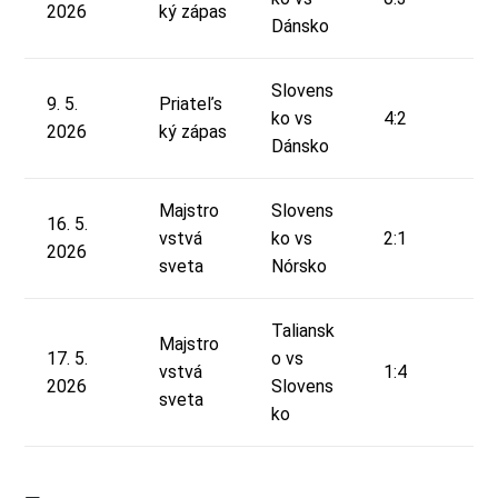
2026
ký zápas
Dánsko
Slovens
9. 5.
Priateľs
ko vs
4:2
2026
ký zápas
Dánsko
Majstro
Slovens
16. 5.
vstvá
ko vs
2:1
2026
sveta
Nórsko
Taliansk
Majstro
17. 5.
o vs
vstvá
1:4
2026
Slovens
sveta
ko