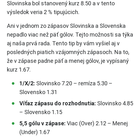
Slovinska bol stanovený kurz 8.50 a v tento
výsledok veria 2 % tipujúcich.
Ani v jednom zo zápasov Slovinska a Slovenska
nepadlo viac než päť gólov. Tejto možnosti sa týka
aj naša prvá rada. Tento tip by vám vyšiel aj v
posledných piatich vzájomných zápasoch. Na to,
že v zápase padne päť a menej gólov, je vypísaný
kurz 1.67.
1/X/2:
Slovinsko 7.20 – remíza 5.30 –
Slovensko 1.31
Víťaz zápasu do rozhodnutia:
Slovinsko 4.85
– Slovensko 1.15
5,5 gólu v zápase:
Viac (Over) 2.12 – Menej
(Under) 1.67