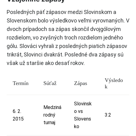
Posledných päť zápasov medzi Slovinskom a
Slovenskom bolo výsledkovo veľmi vyrovnaných. V
dvoch prípadoch sa zápas skončil dvojgólovým
rozdielom, vo zvyšných troch rozdielom jedného
gólu. Slováci vyhrali z posledných piatich zápasov
trikrát, Slovinci dvakrát. Posledné dva zápasy sú
však už staršie ako desať rokov.
Výsledo
Termín
Súťaž
Zápas
k
Slovinsk
Medziná
6. 2.
o vs
rodný
3:2
2015
Slovens
turnaj
ko