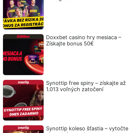
Doxxbet casino hry mesiaca –
Získajte bonus 50€
Synottip free spiny – získajte až
1.013 voľných zatočení
Synottip koleso šťastia – vytočte