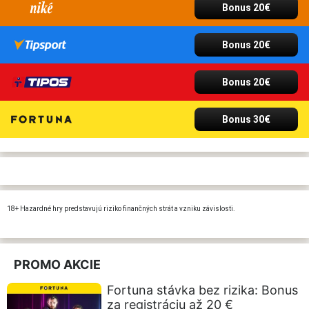
Bonus 20€
Bonus 20€
Bonus 20€
Bonus 30€
18+ Hazardné hry predstavujú riziko finančných strát a vzniku závislosti.
PROMO AKCIE
Fortuna stávka bez rizika: Bonus
za registráciu až 20 €