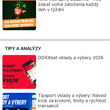
získať voľné zatočenia každý
deň v týždni
TIPY A ANALÝZY
DOXXbet vklady a výbery 2026
Tipsport vklady a výbery: Návod
krok za krokom, limity a rýchlosť
transakcií