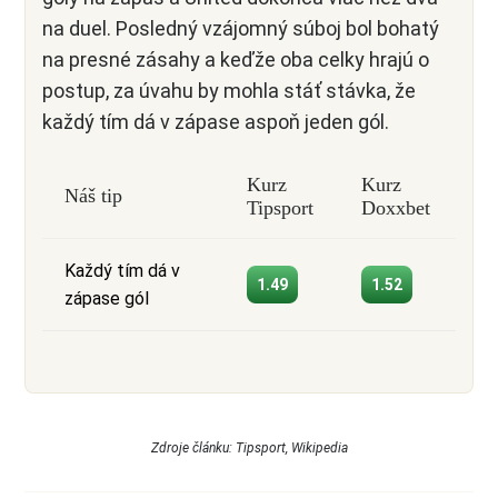
na duel. Posledný vzájomný súboj bol bohatý
na presné zásahy a keďže oba celky hrajú o
postup, za úvahu by mohla stáť stávka, že
každý tím dá v zápase aspoň jeden gól.
Kurz
Kurz
Náš tip
Tipsport
Doxxbet
Každý tím dá v
1.49
1.52
zápase gól
Zdroje článku: Tipsport, Wikipedia