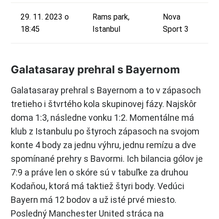
29. 11. 2023 o
Rams park,
Nova
18:45
Istanbul
Sport 3
Galatasaray prehral s Bayernom
Galatasaray prehral s Bayernom a to v zápasoch
tretieho i štvrtého kola skupinovej fázy. Najskôr
doma 1:3, následne vonku 1:2. Momentálne má
klub z Istanbulu po štyroch zápasoch na svojom
konte 4 body za jednu výhru, jednu remízu a dve
spomínané prehry s Bavormi. Ich bilancia gólov je
7:9 a práve len o skóre sú v tabuľke za druhou
Kodaňou, ktorá má taktiež štyri body. Vedúci
Bayern má 12 bodov a už isté prvé miesto.
Posledný Manchester United stráca na