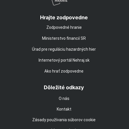
Hrajte zodpovedne
Zodpovedné hranie
Ministerstvo financií SR
Úrad pre reguláciu hazardných hier
Internetový portál Nehraj.sk
Ako hrať zodpovedne
Dôležité odkazy
O nás
Kontakt
Zásady používania súborov cookie