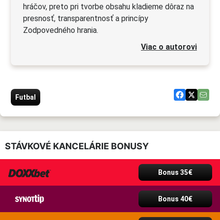
hráčov, preto pri tvorbe obsahu kladieme dôraz na
presnosť, transparentnosť a princípy
Zodpovedného hrania.
Viac o autorovi
Futbal
STÁVKOVÉ KANCELÁRIE BONUSY
Bonus 35€
Bonus 40€