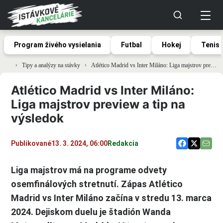
Program živého vysielania
Futbal
Hokej
Tenis
Tipy a analýzy na stávky
Atlético Madrid vs Inter Miláno: Liga majstrov preview a tip na výsledok
Atlético Madrid vs Inter Miláno:
Liga majstrov preview a tip na
výsledok
Publikované
13. 3. 2024, 06:00
Redakcia
Liga majstrov má na programe odvety
osemfinálových stretnutí. Zápas Atlético
Madrid vs Inter Miláno začína v stredu 13. marca
2024. Dejiskom duelu je štadión Wanda