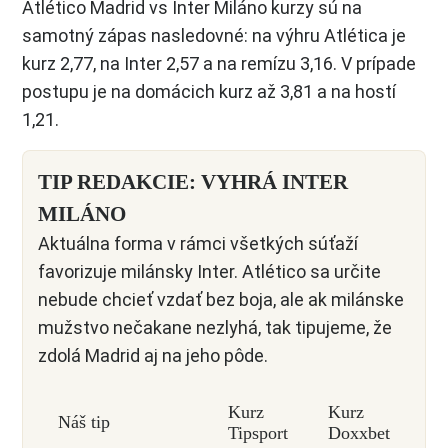
Atlético Madrid vs Inter Miláno kurzy sú na
samotný zápas nasledovné: na výhru Atlética je
kurz 2,77, na Inter 2,57 a na remízu 3,16. V prípade
postupu je na domácich kurz až 3,81 a na hostí
1,21.
TIP REDAKCIE: VYHRÁ INTER
MILÁNO
Aktuálna forma v rámci všetkých súťaží
favorizuje milánsky Inter. Atlético sa určite
nebude chcieť vzdať bez boja, ale ak milánske
mužstvo nečakane nezlyhá, tak tipujeme, že
zdolá Madrid aj na jeho pôde.
Kurz
Kurz
Náš tip
Tipsport
Doxxbet