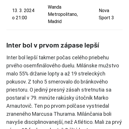
Wanda
13. 3. 2024
Nova
Metropolitano,
o 21:00
Sport 3
Madrid
Inter bol v prvom zápase lepší
Inter bol lepší takmer počas celého priebehu
prvého osemfinálového duelu. Milánske mužstvo
malo 55% držanie lopty a až 19 streleckých
pokusov. Z toho 5 smerovalo do bránkového
priestoru. O jediný presný zásah stretnutia sa
postaral v 79. minúte rakúsky útočník Marko
Arnautovič. Ten po prvom polčase vystriedal
zraneného Marcusa Thurama. Milánčania boli
navyše disciplinovanejší, než Atlético. Mali za prvý