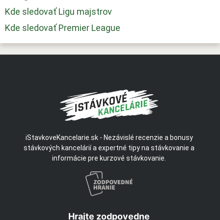
Kde sledovať Ligu majstrov
Kde sledovať Premier League
iStavkoveKancelarie.sk - Nezávislé recenzie a bonusy
stávkových kancelárií a expertné tipy na stávkovanie a
informácie pre kurzové stávkovanie.
Hrajte zodpovedne