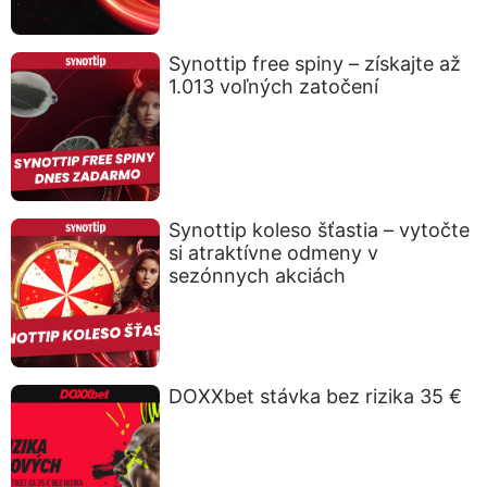
Synottip free spiny – získajte až
1.013 voľných zatočení
Synottip koleso šťastia – vytočte
si atraktívne odmeny v
sezónnych akciách
DOXXbet stávka bez rizika 35 €