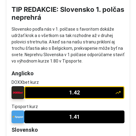
TIP REDAKCIE: Slovensko 1. polčas
neprehrá
Slovensko podľa nás v 1. polčase s favoritom dokáže
udržať krok a o všetkom sa tak rozhodne až v druhej
polovici stretnutia. A keď sa na našu stranu prikloní aj
trochu šťastia ako s Belgickom, prekvapenie môže byť na
svete. Neprehru Slovenska v 1.polčase odporúčame staviť
vo výhodnom kurze 1.80 v Tipsporte.
Anglicko
DOXXbet kurz
1.42
Tipsport kurz
1.41
Slovensko