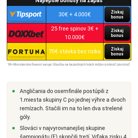
Najlepšie bonusy na zápas
Získaj
30€ + 4.000€
bonus
25 free spinov 3€ +
Získaj
bonus
10.000€
Získaj
70€ stávka bez rizika
bonus
18+ Ministerstvo financií varuje: Účasťou na hazardných hrách môže vzniknúť závislosť.
Angličania do osemfinále postúpili z
1.miesta skupiny C po jednej výhre a dvoch
remízach. Stačili im na to len dva strelené
góly.
Slováci v najvyrovnanejšej skupine
šampionátu (E) skončili tretí. Vďaka zisku 4