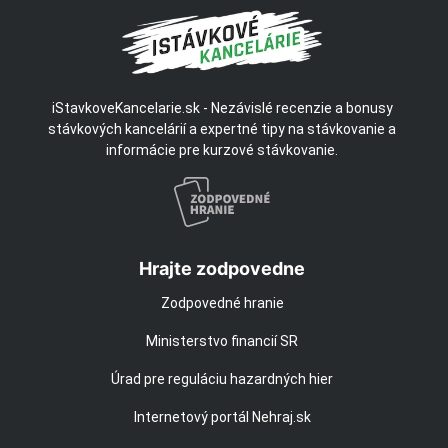
iStavkoveKancelarie.sk - Nezávislé recenzie a bonusy
stávkových kancelárií a expertné tipy na stávkovanie a
informácie pre kurzové stávkovanie.
Hrajte zodpovedne
Zodpovedné hranie
Ministerstvo financií SR
Úrad pre reguláciu hazardných hier
Internetový portál Nehraj.sk