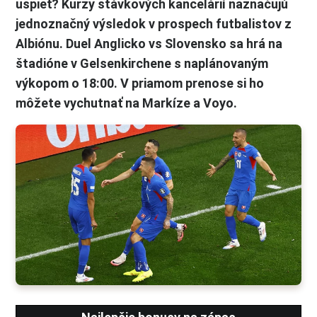
uspieť? Kurzy stávkových kancelárií naznačujú
jednoznačný výsledok v prospech futbalistov z
Albiónu. Duel Anglicko vs Slovensko sa hrá na
štadióne v Gelsenkirchene s naplánovaným
výkopom o 18:00. V priamom prenose si ho
môžete vychutnať na Markíze a Voyo.