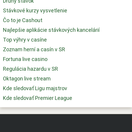
Druhy stávok
Stávkové kurzy vysvetlenie
Čo to je Cashout
Najlepšie aplikácie stávkových kancelárií
Top výhry v casíne
Zoznam herní a casín v SR
Fortuna live casino
Regulácia hazardu v SR
Oktagon live stream
Kde sledovať Ligu majstrov
Kde sledovať Premier League