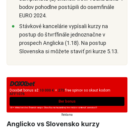
bodov pohodlne postúpili do osemfinále
EURO 2024.
Stávkové kancelárie vypísali kurzy na
postup do štvrťfinále jednoznačne v
prospech Anglicka (1.18). Na postup
Slovenska si môžete staviť pri kurze 5.13.
Doxxbet bonus až
10 000 €
+
275
free spinov so skaut kodom
AFF1076
Ber bonus
18+ Ministerstvo financií varuje: Účasťou na hazardnej hre môže vzniknúť závislosť!
Reklama
Anglicko vs Slovensko kurzy