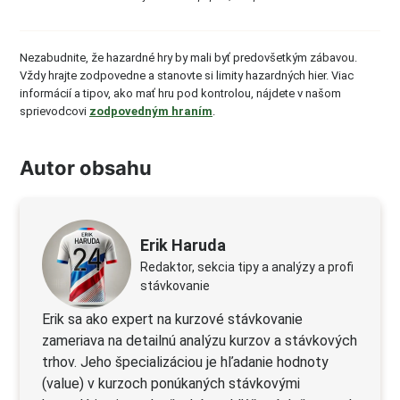
Nezabudnite, že hazardné hry by mali byť predovšetkým zábavou.
Vždy hrajte zodpovedne a stanovte si limity hazardných hier. Viac
informácií a tipov, ako mať hru pod kontrolou, nájdete v našom
sprievodcovi
zodpovedným hraním
.
Autor obsahu
Erik Haruda
Redaktor, sekcia tipy a analýzy a profi
stávkovanie
Erik sa ako expert na kurzové stávkovanie
zameriava na detailnú analýzu kurzov a stávkových
trhov. Jeho špecializáciou je hľadanie hodnoty
(value) v kurzoch ponúkaných stávkovými