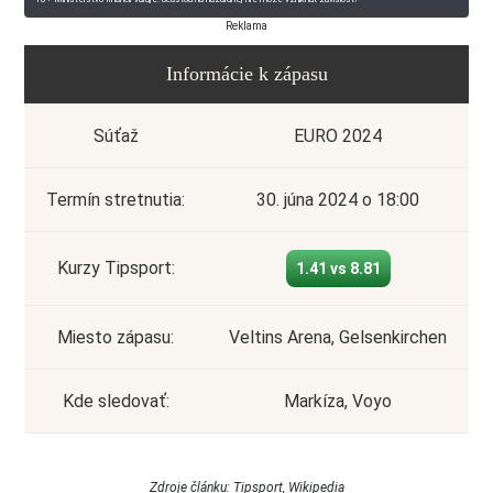
Reklama
Informácie k zápasu
Súťaž
EURO 2024
Termín stretnutia:
30. júna 2024 o 18:00
Kurzy Tipsport:
1.41 vs 8.81
Miesto zápasu:
Veltins Arena, Gelsenkirchen
Kde sledovať:
Markíza, Voyo
Zdroje článku: Tipsport, Wikipedia