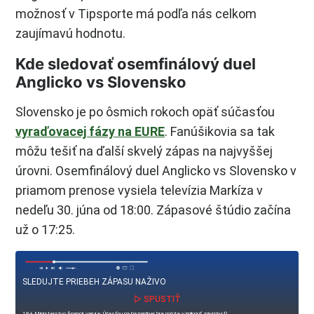
možnosť v Tipsporte má podľa nás celkom
zaujímavú hodnotu.
Kde sledovať osemfinálový duel
Anglicko vs Slovensko
Slovensko je po ôsmich rokoch opäť súčasťou
vyraďovacej fázy na EURE
. Fanúšikovia sa tak
môžu tešiť na ďalší skvelý zápas na najvyššej
úrovni. Osemfinálový duel Anglicko vs Slovensko v
priamom prenose vysiela televízia Markíza v
nedeľu 30. júna od 18:00. Zápasové štúdio začína
už o 17:25.
SLEDUJTE PRIEBEH ZÁPASU NAŽIVO
▷ SPUSTIŤ
18+ Ministerstvo financií varuje: Účasťou na hazardnej hre môže vzniknúť závislosť!