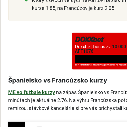
Ktorý z dvoch veľkých favoritov na zisk ti
kurze 1.85, na Francúzov je kurz 2.05
Doxxbet bonus až
10 000
AFF1076
18+ Ministerstvo financií varuje: Účasťou na hazardn
Španielsko vs Francúzsko kurzy
ME vo futbale kurzy
na zápas Španielsko vs Francúzs
minútach je aktuálne 2.76. Na výhru Francúzska poto
remízou, stávkové kancelárie si pre vás prichystali k