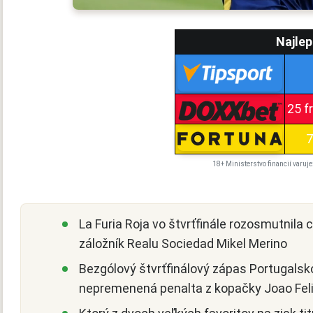
Najlep
25 f
7
18+ Ministerstvo financií varu
La Furia Roja vo štvrťfinále rozosmutnila
záložník Realu Sociedad Mikel Merino
Bezgólový štvrťfinálový zápas Portugalsko
nepremenená penalta z kopačky Joao Fel