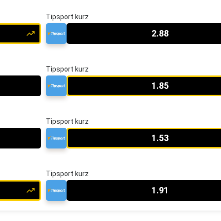
Tipsport kurz
2.88
Tipsport kurz
1.85
Tipsport kurz
1.53
Tipsport kurz
1.91