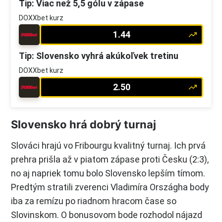
Tip: Viac než 5,5 gólu v zápase
DOXXbet kurz
1.44
Tip: Slovensko vyhrá akúkoľvek tretinu
DOXXbet kurz
2.50
Slovensko hrá dobrý turnaj
Slováci hrajú vo Fribourgu kvalitný turnaj. Ich prvá
prehra prišla až v piatom zápase proti Česku (2:3),
no aj napriek tomu bolo Slovensko lepším tímom.
Predtým stratili zverenci Vladimíra Országha body
iba za remízu po riadnom hracom čase so
Slovinskom. O bonusovom bode rozhodol nájazd