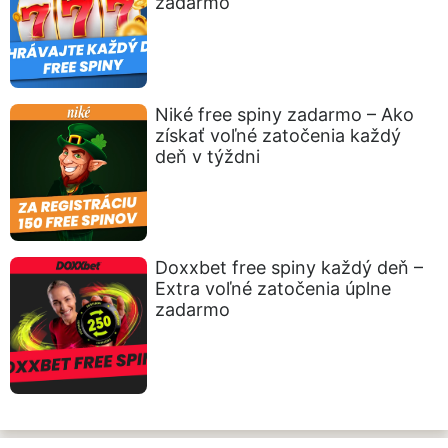
zadarmo
Niké free spiny zadarmo – Ako
získať voľné zatočenia každý
deň v týždni
Doxxbet free spiny každý deň –
Extra voľné zatočenia úplne
zadarmo