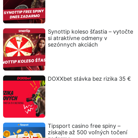
Synottip koleso šťastia – vytočte
si atraktívne odmeny v
sezónnych akciách
DOXXbet stávka bez rizika 35 €
Tipsport casino free spiny –
získajte až 500 voľných točení