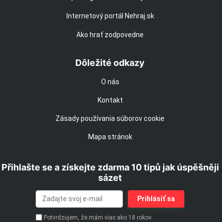
Internetový portál Nehraj.sk
Ako hrať zodpovedne
Dôležité odkazy
O nás
Kontakt
Zásady používania súborov cookie
Mapa stránok
Přihlašte se a získejte zdarma 10 tipů jak úspěšněji
sázet
Potvrdzujem, že mám viac ako 18 rokov.