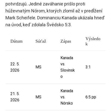
potvrdzujú. Jediné zaváhanie prišlo proti
húževnatým Nórom, ktorých zlomil až v predĺžení
Mark Scheifele. Dominanciu Kanada ukázala hneď
na úvod, keď zdolala Švédsko 5:3.
Výsledo
Dátum
Súťaž
Zápas
k
Kanada
22. 5.
vs.
MS
3:1
2026
Slovinsk
o
Kanada
21. 5.
MS
vs.
6:5 pp
2026
Nórsko