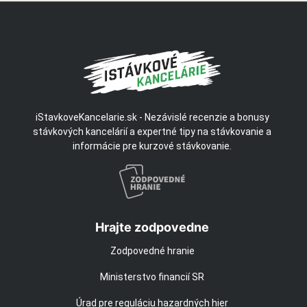
iStavkoveKancelarie.sk - Nezávislé recenzie a bonusy
stávkových kancelárií a expertné tipy na stávkovanie a
informácie pre kurzové stávkovanie.
Hrajte zodpovedne
Zodpovedné hranie
Ministerstvo financií SR
Úrad pre reguláciu hazardných hier