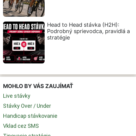
Head to Head stávka (H2H):
Podrobný sprievodca, pravidlá a
stratégie
MOHLO BY VÁS ZAUJÍMAŤ
Live stávky
Stávky Over / Under
Handicap stávkovanie
Vklad cez SMS
Tipovacie stratégie