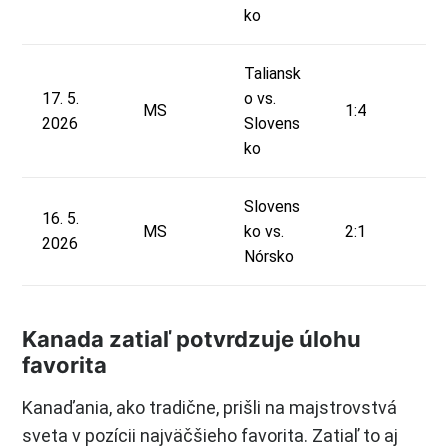
ko
Taliansk
17. 5.
o vs.
MS
1:4
2026
Slovens
ko
Slovens
16. 5.
MS
ko vs.
2:1
2026
Nórsko
Kanada zatiaľ potvrdzuje úlohu
favorita
Kanaďania, ako tradične, prišli na majstrovstvá
sveta v pozícii najväčšieho favorita. Zatiaľ to aj