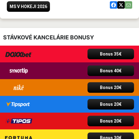
MS V HOKEJI 2026
STÁVKOVÉ KANCELÁRIE BONUSY
Bonus 35€
Bonus 40€
Bonus 20€
Bonus 20€
Bonus 20€
Bonus 30€