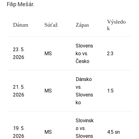
Filip Mešár.
Výsledo
Dátum
Súťaž
Zápas
k
Slovens
23. 5.
MS
ko vs.
2:3
2026
Česko
Dánsko
21. 5.
vs.
MS
1:5
2026
Slovens
ko
Slovinsk
19. 5.
o vs.
MS
4:5 sn
2026
Slovens