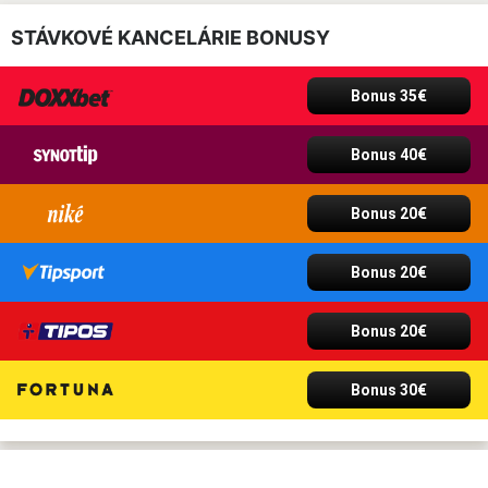
STÁVKOVÉ KANCELÁRIE BONUSY
Bonus 35€
Bonus 40€
Bonus 20€
Bonus 20€
Bonus 20€
Bonus 30€