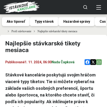
Ako tipovať
Typy stávok
Hazardné správy
Casi
Profi stávkovanie
Najlepšie stávkarské tikety mesiaca
Najlepšie stávkarské tikety
mesiaca
Publikované
1. 11. 2024, 06:00
Nada Čapková
Stávkové kancelárie poskytujú svojim hráčom
viaceré typy tiketov. Tie si môžete vyberať na
základe vašich osobných preferencií, športu
alebo športovca, na ktorého chcete staviť, či
podľa ich popularity. Ak inklinujete práve k