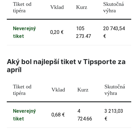
Tiket od
Skutočná
Vklad
Kurz
tipéra
výhra
Neverejný
105
20 743,54
0,20 €
tiket
273.47
€
Aký bol najlepší tiket v Tipsporte za
apríl
Tiket od
Skutočná
Vklad
Kurz
tipéra
výhra
Neverejný
4
3 213,03
0,68 €
tiket
724.66
€