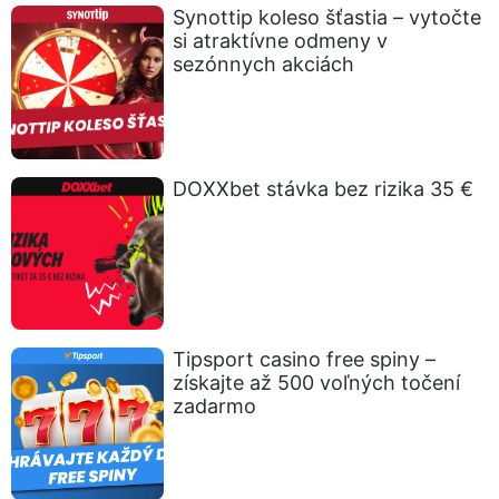
Synottip koleso šťastia – vytočte
si atraktívne odmeny v
sezónnych akciách
DOXXbet stávka bez rizika 35 €
Tipsport casino free spiny –
získajte až 500 voľných točení
zadarmo