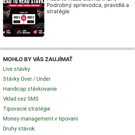
Podrobný sprievodca, pravidlá a
stratégie
MOHLO BY VÁS ZAUJÍMAŤ
Live stávky
Stávky Over / Under
Handicap stávkovanie
Vklad cez SMS
Tipovacie stratégie
Money management v tipovaní
Druhy stávok