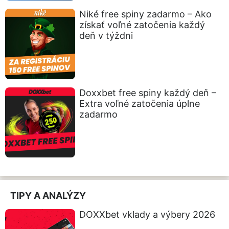
Niké free spiny zadarmo – Ako
získať voľné zatočenia každý
deň v týždni
Doxxbet free spiny každý deň –
Extra voľné zatočenia úplne
zadarmo
TIPY A ANALÝZY
DOXXbet vklady a výbery 2026