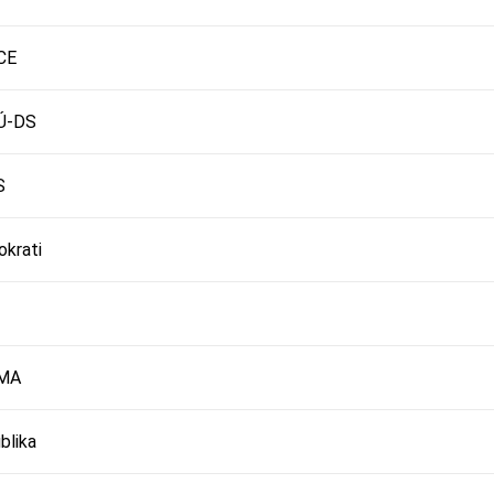
CE
Ú-DS
S
krati
MA
blika