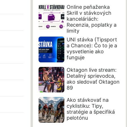
Online peňaženka
Skrill v stávkových
kanceláriách:
Recenzia, poplatky a
limity
UNI stávka (Tipsport
a Chance): Čo to je a
vysvetlenie ako
funguje
Oktagon live stream:
Detailný sprievodca,
ako sledovať Oktagon
89
Ako stávkovať na
cyklistiku: Tipy,
stratégie a špecifiká
pelotónu