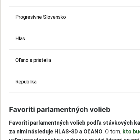
Progresívne Slovensko
Hlas
Oľano a priatelia
Republika
Favoriti parlamentných volieb
Favoriti parlamentných volieb podľa stávkových kan
za nimi následuje HLAS-SD a OĽANO
. O tom,
kto bu