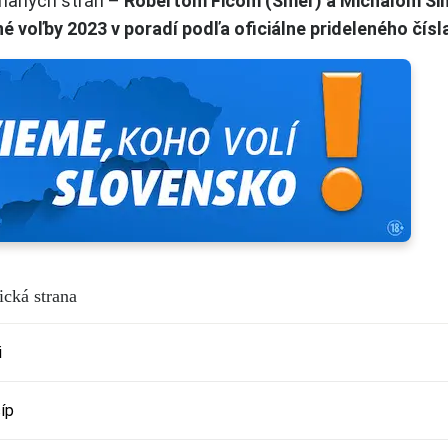
ínaných strán –
Róbertom Ficom (Smer) a Michalom Š
 voľby 2023 v poradí podľa oficiálne prideleného čísl
ická strana
i
íp