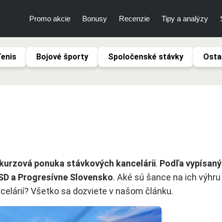
Promo akcie
Bonusy
Recenzie
Tipy a analýzy
Tenis
Bojové športy
Spoločenské stávky
Osta
kurzová ponuka stávkových kancelárii
.
Podľa vypísaný
R-SD a Progresívne Slovensko
. Aké sú šance na ich výhru
elárií? Všetko sa dozviete v našom článku.