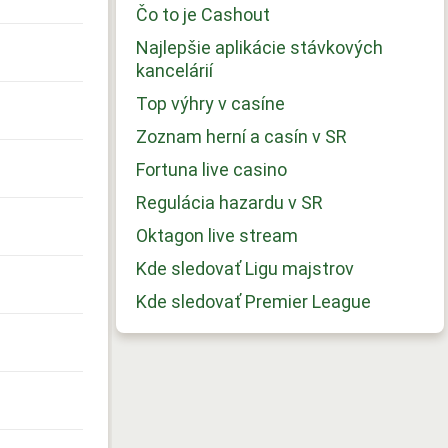
Čo to je Cashout
Najlepšie aplikácie stávkových
kancelárií
Top výhry v casíne
Zoznam herní a casín v SR
Fortuna live casino
Regulácia hazardu v SR
Oktagon live stream
Kde sledovať Ligu majstrov
Kde sledovať Premier League